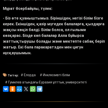
Мұрат Өсербайұлы, түлек:
- Біз өте қуаныштымыз. Біріншіден, негізі білім бізге
керек. Екіншіден, қазір мүгедек балаларға, қыздарға
жақсы көңіл бөлді. Білім болса, ол ғылыми
көзқарас. Бізде көп балалар Алла бұйырса
жаттықтырушы болады және мектепте сабақ беріп
жатыр. Екі бала паракаратэден мен цигун
нұсқаушымын.
# Елорда
# Инклюзивті білім
Тегтер:
# Гумилев атындағы Еуразия ұлттық университеті