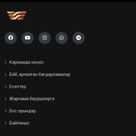
Көркемдік кеңес
БАҚ арналған бағдарламалар
Есептер
Жарнама берушілерге
Бос орындар
Байланыс