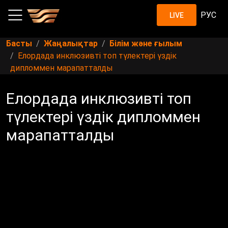
РУС
LIVE
Басты
Жаңалықтар
Білім және ғылым
Елордада инклюзивті топ түлектері үздік
дипломмен марапатталды
Елордада инклюзивті топ
түлектері үздік дипломмен
марапатталды