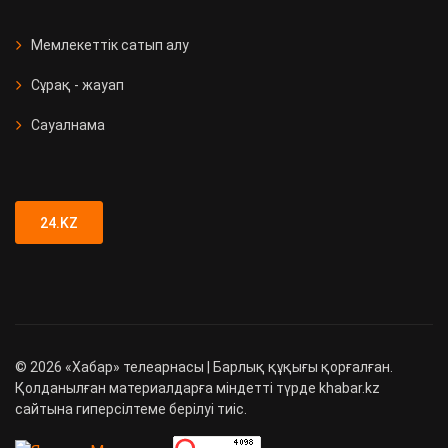
Мемлекеттік сатып алу
Сұрақ - жауап
Сауалнама
24.KZ
©
2026
«Хабар» телеарнасы | Барлық құқығы қорғалған.
Қолданылған материалдарға міндетті түрде khabar.kz
сайтына гиперсілтеме берілуі тиіс.