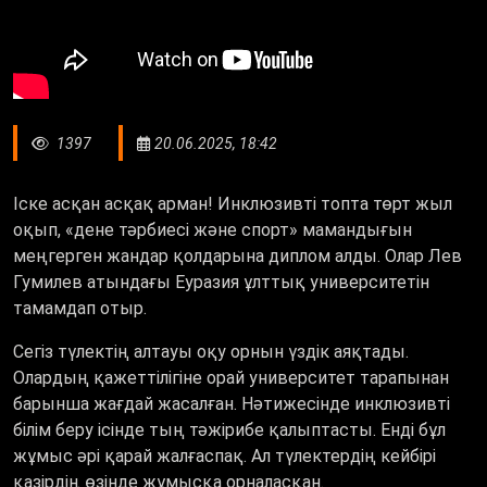
1397
20.06.2025, 18:42
Іске асқан асқақ арман! Инклюзивті топта төрт жыл
оқып, «дене тәрбиесі және спорт» мамандығын
меңгерген жандар қолдарына диплом алды. Олар Лев
Гумилев атындағы Еуразия ұлттық университетін
тамамдап отыр.
Сегіз түлектің алтауы оқу орнын үздік аяқтады.
Олардың қажеттілігіне орай университет тарапынан
барынша жағдай жасалған. Нәтижесінде инклюзивті
білім беру ісінде тың тәжірибе қалыптасты. Енді бұл
жұмыс әрі қарай жалғаспақ. Ал түлектердің кейбірі
қазірдің өзінде жұмысқа орналасқан.