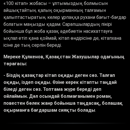
«100 кітап» жобасы – ұлтымыздың болмысын
айшықтайтын, қалың оқырманның талғамын
қалыптастыратын, келер ұрпаққа рухани бағыт-бағдар
болатын маңызды қадам. Сарапшылардың пікірі
бойынша бұл жоба қазақ әдебиетін насихаттауға
ықпал етіп қана қоймай, кітап өндірісіне де, кітапхана
ісіне де тың серпін береді.
Мереке Құлкенов, Қазақстан Жазушылар одағының
төрағасы:
- Біздің қазақтар кітап оқиды деген сөз. Талғап
оқиды, іздеп оқиды. Өзіне керек кітапты таңдай
біледі деген сөз. Топтама жүре береді деп
ойлаймын. Дәл осындай болмағанымен роман,
повестен бөлек жанр бойынша таңдасақ, болашақ
оқырманға бағдаршам сияқты болады
.