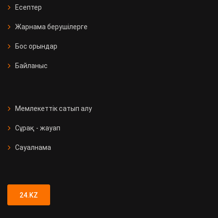
Есептер
Жарнама берушілерге
Бос орындар
Байланыс
Мемлекеттік сатып алу
Сұрақ - жауап
Сауалнама
24.KZ