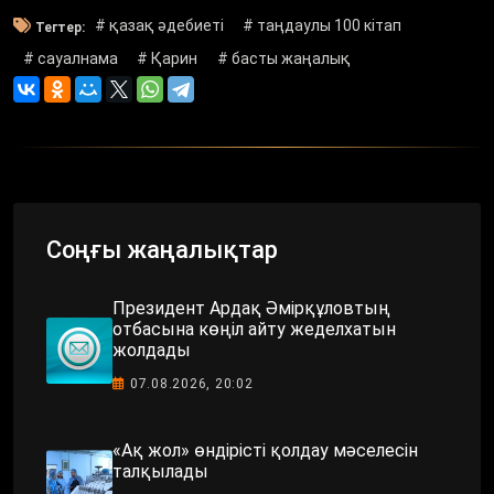
# қазақ әдебиеті
# таңдаулы 100 кітап
Тегтер:
# сауалнама
# Қарин
# басты жаңалық
Соңғы жаңалықтар
Президент Ардақ Әмірқұловтың
отбасына көңіл айту жеделхатын
жолдады
07.08.2026, 20:02
«Ақ жол» өндірісті қолдау мәселесін
талқылады