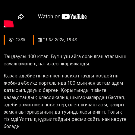
1388
11.08.2025, 18:48
Таңдаулы 100 кітап. Бүгін үш айға созылған аталмыш
сауалнаманың нәтижесі жарияланды.
Қазақ әдебиетін кеңінен насихаттауды көздейтін
жобаға еGov.kz порталында 100 мыңнан астам адам
қатысып, дауыс берген. Қорытынды тізімге
қазақстандық классикалық шығармалардан бастап,
әдеби роман мен повестер, өлең жинақтары, қазіргі
заман авторларының да туындылары еніпті. Толық
тізімді Ұлттық құрылтайдың ресми сайтынан көруге
болады.