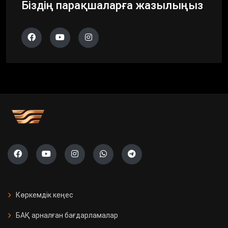
Біздің парақшаларға жазылыңыз
Көркемдік кеңес
БАҚ арналған бағдарламалар