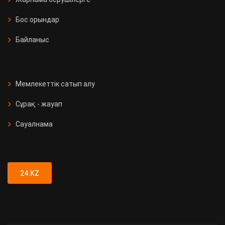
Бос орындар
Байланыс
Мемлекеттік сатып алу
Сұрақ - жауап
Сауалнама
24.KZ