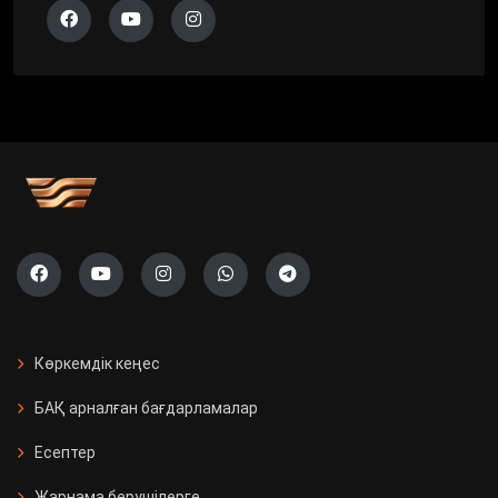
Көркемдік кеңес
БАҚ арналған бағдарламалар
Есептер
Жарнама берушілерге