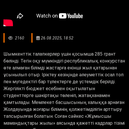
2160
26.08.2025, 18:52
Шымкенттік талапкерлер үшін қосымша 285 грант
бөлінді. Тегін оқу мүмкіндігі республикалық конкурстан
өте алмаған білімді жастарға екінші жыл қатарынан
ұсынылып отыр. Іріктеу кезіңінде әлеуметтік осал топ
пен мүгедектігі бар түлектерге де үстемдік берілді.
Жергілікті бюджет есебінен оқытылатын
студенттерге шәкіртақы төленіп, жатақханамен
қамтылады. Мемлекет басшысының халыққа арнаған
Жолдауында жоғары білімнің қолжетімділігін арттыру
тапсырылған болатын. Соған сәйкес «Жұмысшы
мамандықтары жылы» аясында қажетті кадрлар тізімі