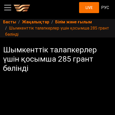
РУС
LIVE
Басты
Жаңалықтар
Білім және ғылым
Шымкенттік талапкерлер үшін қосымша 285 грант
бөлінді
Шымкенттік талапкерлер
үшін қосымша 285 грант
бөлінді