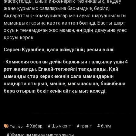
жасақталды. Биыл инженерлік-техникалық, өңдеу
және құрылыс салаларына басымдық берілді.
Ақпараттық-коммуникалар мен ауыл шаруашылығы
мамандықтарына квота көптеп бөлінді. Басты шарт
оқуын тәмәмдаған жас маман, өңірдің дамуына үлес
қосуы керек.
Сәрсен Құранбек, қала әкімдігінің ресми өкілі:
-Комиссия осыған дейін барлығын талқылау үшін 4
рет жиналды. Егжей-тегжейлі талқылады. Қай
мамандықтар керек екенін сала мамандарын
шақырта отырып, мәніне, мағынасына, байыбына
бара отырып бекіткенін айтқымыз келеді.
# Хабар
# Шымкент
# грант
# білім
Тегтер:
# Жұмысшы мамандықтар жылы