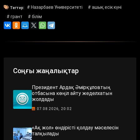
# Назарбаев Университеті
# ашық есік күні
Тегтер:
# грант
# білім
Соңғы жаңалықтар
Президент Ардақ Әмірқұловтың
отбасына көңіл айту жеделхатын
жолдады
07.08.2026, 20:02
«Ақ жол» өндірісті қолдау мәселесін
талқылады