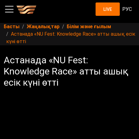
РУС
LIVE
Басты
Жаңалықтар
Білім және ғылым
Астанада «NU Fest: Knowledge Race» атты ашық есік
күні өтті
Астанада «NU Fest:
Knowledge Race» атты ашық
есік күні өтті