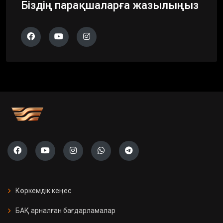
Біздің парақшаларға жазылыңыз
Көркемдік кеңес
БАҚ арналған бағдарламалар