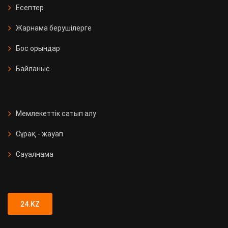
Есептер
Жарнама берушілерге
Бос орындар
Байланыс
Мемлекеттік сатып алу
Сұрақ - жауап
Сауалнама
24.KZ