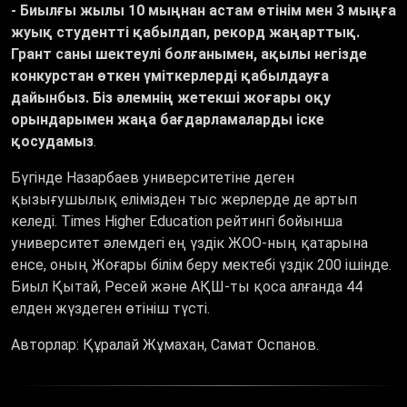
- Биылғы жылы 10 мыңнан астам өтінім мен 3 мыңға
жуық студентті қабылдап, рекорд жаңарттық.
Грант саны шектеулі болғанымен, ақылы негізде
конкурстан өткен үміткерлерді қабылдауға
дайынбыз. Біз әлемнің жетекші жоғары оқу
орындарымен жаңа бағдарламаларды іске
қосудамыз
.
Бүгінде Назарбаев университетіне деген
қызығушылық елімізден тыс жерлерде де артып
келеді. Times Higher Education рейтингі бойынша
университет әлемдегі ең үздік ЖОО-ның қатарына
енсе, оның Жоғары білім беру мектебі үздік 200 ішінде.
Биыл Қытай, Ресей және АҚШ-ты қоса алғанда 44
елден жүздеген өтініш түсті.
Авторлар: Құралай Жұмахан, Самат Оспанов.