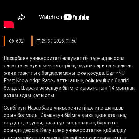
632
29.09.2025, 19:50
Назарбаев университеті әлеуметтік тұрғыдан осал
санаттағы ауыл мектептерінің оқушыларына арналған
жаңа гранттық бағдарламаны іске қосуда. Бұл «NU
Fest: Knowledge Race» атты ашық есік күнінде белгілі
болды. Шараға заманауи білімге қызығатын 14 мыңнан
астам адам қатысты.
Сенбі күні Назарбаев университетінде ине шаншар
орын болмады. Заманауи білімге қызыққан ата-ана,
студент, оқушы, қала тұрғындарының барлығы
осында дерсіз. Келушілер университетке қабылдау
ережелерімен танысып, Назарбаев университетінің