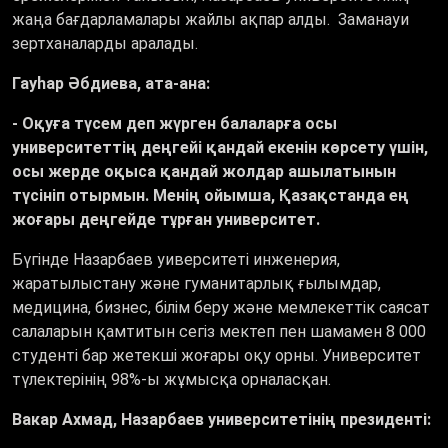
жаңа бағдарламалары жайлы ақпар алды. Заманауи
зертханаларды аралады.
Гауһар Әбдиева, ата-ана:
- Оқуға түсем деп жүрген балаларға осы
университеттің деңгейі қандай екенін көрсету үшін,
осы жерде оқыса қандай жолдар ашылатынын
түсініп отырмын. Менің ойымша, Қазақстанда ең
жоғары деңгейде тұрған университет.
Бүгінде Назарбаев уиверситеті инженерия,
жаратылыстану және гуманитарлық ғылымдар,
медицина, бизнес, білім беру және мемлекеттік саясат
салаларын қамтитын сегіз мектеп пен шамамен 8 000
студенті бар жетекші жоғары оқу орны. Университет
түлектерінің 98%-ы жұмысқа орналасқан.
Вакар Ахмад, Назарбаев университетінің президенті: