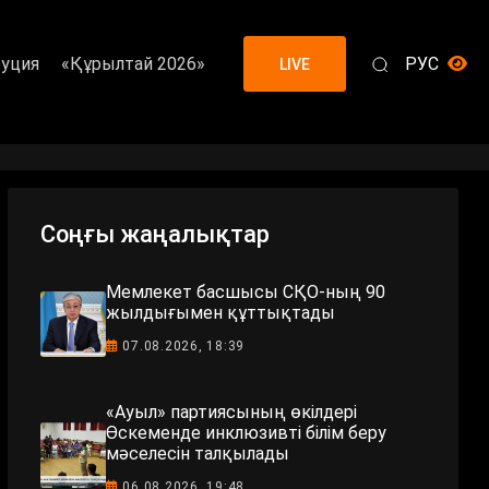
уция
«Құрылтай 2026»
РУС
LIVE
Соңғы жаңалықтар
Мемлекет басшысы СҚО-ның 90
жылдығымен құттықтады
07.08.2026, 18:39
«Ауыл» партиясының өкілдері
Өскеменде инклюзивті білім беру
мәселесін талқылады
06.08.2026, 19:48