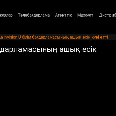
каялар
Телебағдарлама
Агенттік
Мұрағат
Дистриб
 inVision U білім бағдарламасының ашық есік күні өтті
ағдарламасының ашық есік