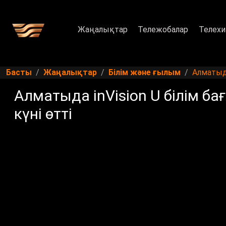
Жаңалықтар
Тележобалар
Телехи
Басты
Жаңалықтар
Білім және ғылым
Алматыда
Алматыда inVision U білім б
күні өтті