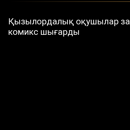
Қызылордалық оқушылар зағ
комикс шығарды