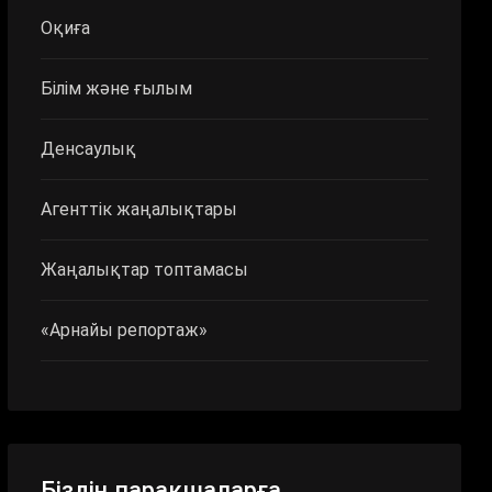
Оқиға
Білім және ғылым
Денсаулық
Агенттік жаңалықтары
Жаңалықтар топтамасы
«Арнайы репортаж»
Біздің парақшаларға