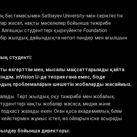
ің бастамасымен Satbayev University-мен серіктестік
алар жасап, нақты мәселелер бойынша тәжірибе
 Алғашқы студенттері қыркүйекте Foundation
і бір жылдық дайындықта негізгі пәндер мен ағылшын
ның студенті:
тты өзгерттім мен, мысалы мақсаттарымды қайта
ім. inVision U-да теория ғана емес, бізде
мдардың проблемаларын шешетін жобаларды жасаймыз.
сталады. Төрт жылдық оқу тәжірибе мен жобалық
студенттері нақты жобалар жасаса, медиа және
 подкаст жазады екен. Оған қоса академиялық білім
кейстермен жұмыс істеп, өз ойларын іске асырады.
қабылдау бойынша директоры: