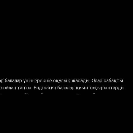
р балалар үшін ерекше оқулық жасады. Олар сабақты
 ойлап тапты. Енді зағип балалар қиын тақырыптарды
езіне алады. Бұл жобаның ерекшелігі неде?
 үрдіс. Бірақ оны көру қабілеті шектеулі балаларға
ыл мен Торғын осы жоба аясында инклюзивті білім
ып отыр.