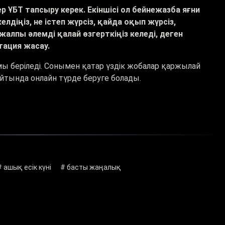
р ҰБТ тапсыру керек. Екіншісі ол бейнежазба яғни
елдіңіз, не істеп жүрсіз, қайда оқып жүрсіз,
жалпы әлемді қалай өзгерткіңіз келеді, деген
ация жасау.
пломы беріледі. Сонымен қатар үздік жобалар қаржылай
 сайтында онлайн түрде беруге болады.
# ашық есік күні
# басты жаңалық