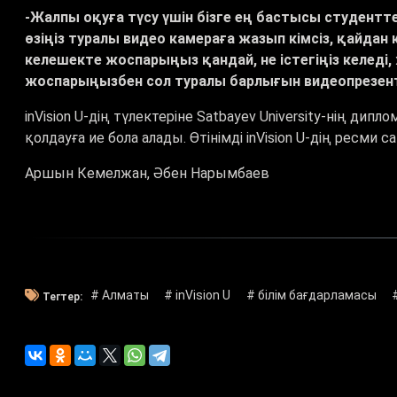
-Жалпы оқуға түсу үшін бізге ең бастысы студентте
өзіңіз туралы видео камераға жазып кімсіз, қайдан к
келешекте жоспарыңыз қандай, не істегіңіз келеді, 
жоспарыңызбен сол туралы барлығын видеопрезент
іnVision U-дің түлектеріне Satbayev University-нің ди
қолдауға ие бола алады. Өтінімді inVision U-дің ресми
Аршын Кемелжан, Әбен Нарымбаев
# Алматы
# inVision U
# білім бағдарламасы
Тегтер: