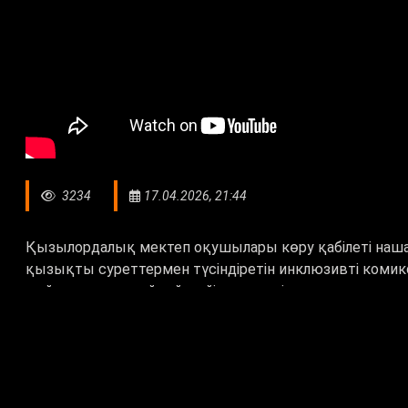
3234
17.04.2026, 21:44
Қызылордалық мектеп оқушылары көру қабілеті наша
қызықты суреттермен түсіндіретін инклюзивті комикс
жай ғана оқып қоймай, кейіпкерлерді қолмен ұстап, с
Күрделі ғылымды комикс арқылы түсіндіру – әлемде бар
арнап жасау – тың жаңалық. 11 сынып оқушылары Лағ
беруге қатысты бірқатар мәселені шешу жолын ұсын
Торғын Ерланқызы, оқушы: