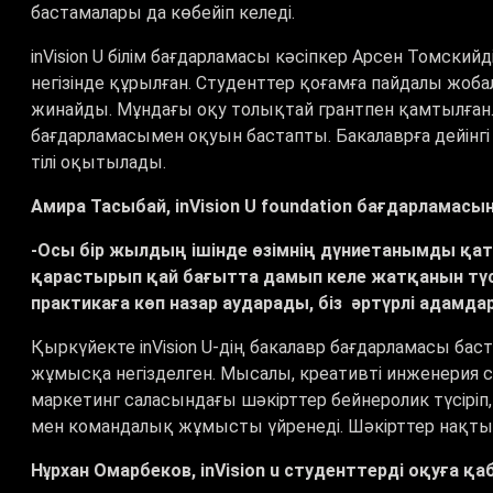
бастамалары да көбейіп келеді.
inVision U білім бағдарламасы кәсіпкер Арсен Томскийд
негізінде құрылған. Студенттер қоғамға пайдалы жоб
жинайды. Мұндағы оқу толықтай грантпен қамтылған.
бағдарламасымен оқуын бастапты. Бакалаврға дейінг
тілі оқытылады.
Амира Тасыбай, inVision U foundation бағдарламасы
-Осы бір жылдың ішінде өзімнің дүниетанымды қа
қарастырып қай бағытта дамып келе жатқанын түсінд
практикаға көп назар аударады, біз әртүрлі ада
Қыркүйекте inVision U-дің бакалавр бағдарламасы ба
жұмысқа негізделген. Мысалы, креативті инженерия 
маркетинг саласындағы шәкірттер бейнеролик түсіріп,
мен командалық жұмысты үйренеді. Шәкірттер нақты 
Нұрхан Омарбеков, inVision u студенттерді оқуға 