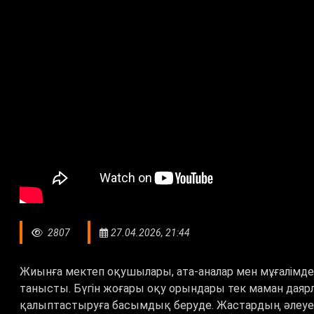
2807
27.04.2026, 21:44
Жиынға мектеп оқушылары, ата-аналар мен мұғалімдер
танысты. Бүгін жоғары оқу орындары тек маман дая
қалыптастыруға басымдық беруде. Жастардың әлеуеті