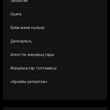
Экология
Оқиға
Білім және ғылым
Денсаулық
Агенттік жаңалықтары
Жаңалықтар топтамасы
«Арнайы репортаж»