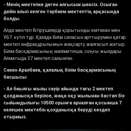
- Менің мектепке деген алғысым шексіз. Осыған
дейін алып келген тәрбием мектептің арқасында
болды.
Алда мектеп бітірушілерді қорытынды емтихан мен
ҰБТ күтіп тұр. Қалада білім сапасын арттырумен қатар
мектеп инфрақұрылымын жақсарту жалғасып жатыр.
Білім басқармасының мәліметінше, соңғы жылдары
Алматыда 37 мектеп салынған.
Сәкен Аралбаев, қалалық білім басқармасының
басшысы:
- Ал биылғы жылы сәуір айында тағы 2 мектеп
қолданысқа берілсе, жаңа оқу жылынан бастап біз
сыйымдылығы 10500 орынға арналған қосымша 7
келешек мектебін қолданысқа беруді көздеп
отырмыз.