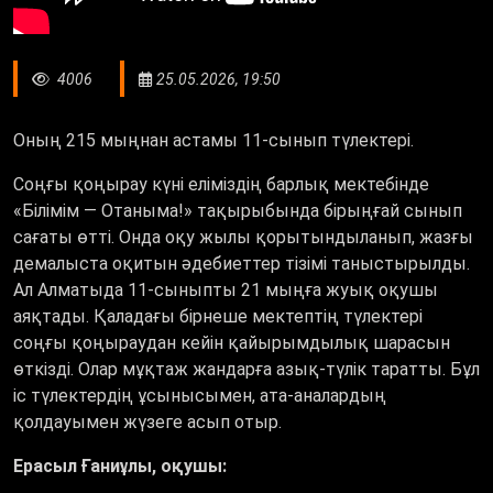
4006
25.05.2026, 19:50
Оның 215 мыңнан астамы 11-сынып түлектері.
Соңғы қоңырау күні еліміздің барлық мектебінде
«
Білімім — Отаныма!
»
тақырыбында бірыңғай сынып
сағаты өтті. Онда оқу жылы қорытындыланып, жазғы
демалыста оқитын әдебиеттер тізімі таныстырылды.
Ал Алматыда 11-сыныпты 21 мыңға жуық оқушы
аяқтады. Қаладағы бірнеше мектептің түлектері
соңғы қоңыраудан кейін қайырымдылық шарасын
өткізді. Олар мұқтаж жандарға азық-түлік таратты. Бұл
іс түлектердің ұсынысымен, ата-аналардың
қолдауымен жүзеге асып отыр.
Ерасыл Ғаниұлы, оқушы: