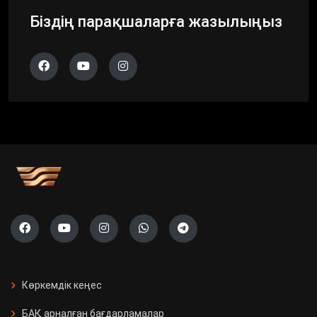
Біздің парақшаларға жазылыңыз
Көркемдік кеңес
БАҚ арналған бағдарламалар