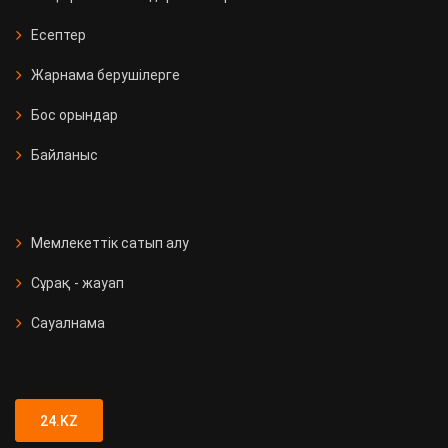
Есептер
Жарнама берушілерге
Бос орындар
Байланыс
Мемлекеттік сатып алу
Сұрақ - жауап
Сауалнама
24.KZ