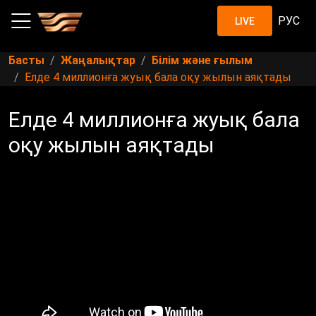
РУС
LIVE
Басты
Жаңалықтар
Білім және ғылым
Елде 4 миллионға жуық бала оқу жылын аяқтады
Елде 4 миллионға жуық бала
оқу жылын аяқтады