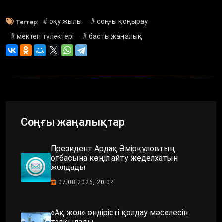
# оқу жылы
# соңғы қоңырау
Тегтер:
# мектеп түлектері
# басты жаңалық
Соңғы жаңалықтар
Президент Ардақ Әмірқұловтың
отбасына көңіл айту жеделхатын
жолдады
07.08.2026, 20:02
«Ақ жол» өндірісті қолдау мәселесін
талқылады