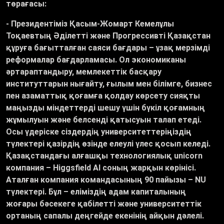
төрағасы:
- Президентіміз Қасым-Жомарт Кемелұлы
Тоқаевтың Әділетті және Прогрессивті Қазақстан
құруға бағытталған саяси бағдары – ұзақ мерзімді
реформалар бағдарламасы. Ол экономиканы
әртараптандыру, мемлекеттік басқару
институттарын нығайту, ғылым мен білімге, бизнес
пен азаматтық қоғамға қолдау көрсету сияқты
маңызды міндеттерді шешу үшін бүкіл қоғамның
жұмылуын және белсенді қатысуын талап етеді.
Осы үдеріске сіздердің университеттеріңіздің
түлектері қазірдің өзінде елеулі үлес қосып келеді.
Қазақстандағы алғашқы технологиялық unicorn
компания – Higgsfield AI соның жарқын көрінісі.
Аталған компания командасының 90 пайызы – NU
түлектері. Бұл – еліміздің адам капиталының
жоғары бәсекеге қабілетті және университеттік
ортаның сапалы деңгейде екенінің айқын дәлелі.