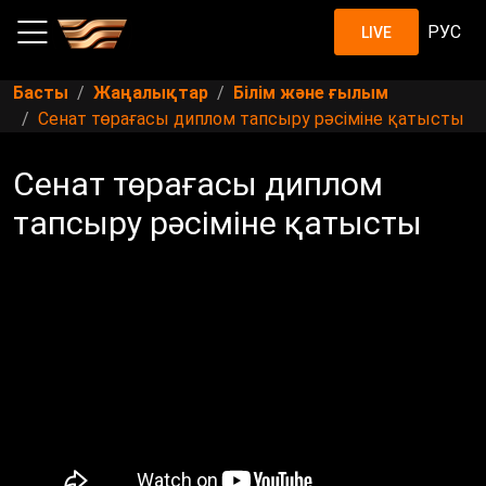
РУС
LIVE
Басты
Жаңалықтар
Білім және ғылым
Сенат төрағасы диплом тапсыру рәсіміне қатысты
Сенат төрағасы диплом
тапсыру рәсіміне қатысты