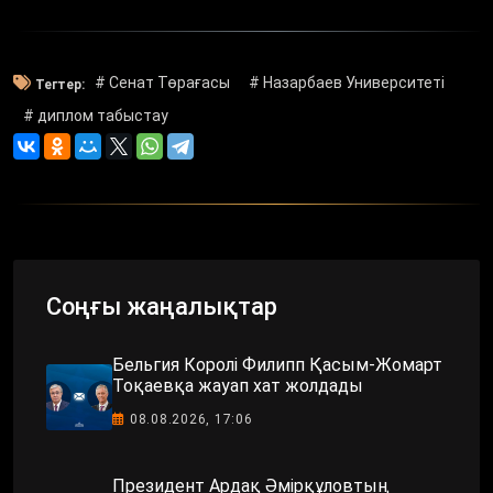
# Сенат Төрағасы
# Назарбаев Университеті
Тегтер:
# диплом табыстау
Соңғы жаңалықтар
Бельгия Королі Филипп Қасым-Жомарт
Тоқаевқа жауап хат жолдады
08.08.2026, 17:06
Президент Ардақ Әмірқұловтың