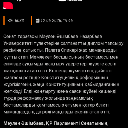
6083
12.06.2026, 19:46
Сенат төрағасы Мәулен Әшімбаев Назарбаев
Университеті түлектеріне салтанатты диплом тапсыру
рәсіміне қатысты. Палата Спикері жас мамандарды
құттықтап, Мемлекет басшысының бастамасымен
елімізде ауқымды жаңғыру үдерістері жүзеге асып
жатқанын атап өтті. Кешенді жұмыстың дәйекті
жалғасы ретінде Конституциялық реформаның
жүргізілгенін, жаңа Конституцияның қабылданғанын
жеткізді. Елді жаңғырту және саяси жүйені кешенді
түрде реформалау жолында заңнамалық
бастамаларды қамтамасыз етумен қатар білікті
мамандардың да рөлі маңызды екенін атап өтті.
Мәулен Әшімбаев, ҚР Парламенті Сенатының