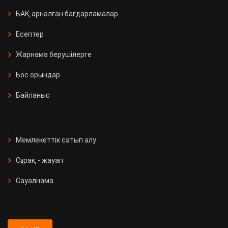
БАҚ арналған бағдарламалар
Есептер
Жарнама берушілерге
Бос орындар
Байланыс
Мемлекеттік сатып алу
Сұрақ - жауап
Сауалнама