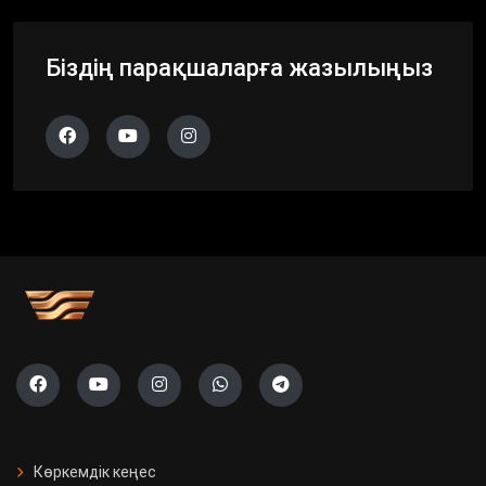
Біздің парақшаларға жазылыңыз
Көркемдік кеңес