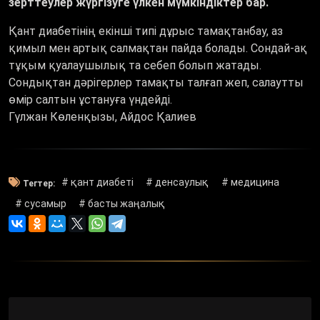
зерттеулер жүргізуге үлкен мүмкіндіктер бар.
Қант диабетінің екінші типі дұрыс тамақтанбау, аз
қимыл мен артық салмақтан пайда болады. Сондай-ақ
тұқым қуалаушылық та себеп болып жатады.
Сондықтан дәрігерлер тамақты талғап жеп, салаутты
өмір салтын ұстануға үндейді.
Гүлжан Көленқызы, Айдос Қалиев
# қант диабеті
# денсаулық
# медицина
Тегтер:
# сусамыр
# басты жаңалық