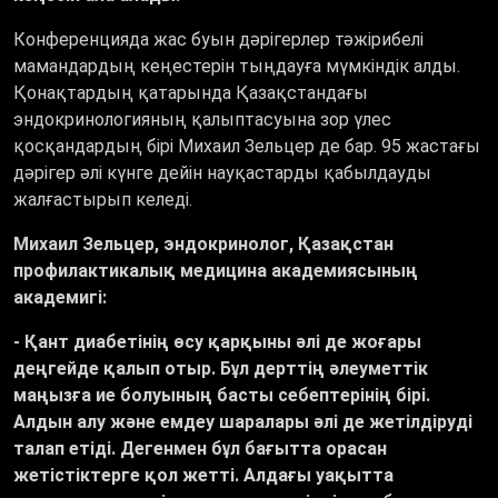
Конференцияда жас буын дәрігерлер тәжірибелі
мамандардың кеңестерін тыңдауға мүмкіндік алды.
Қонақтардың қатарында Қазақстандағы
эндокринологияның қалыптасуына зор үлес
қосқандардың бірі Михаил Зельцер де бар. 95 жастағы
дәрігер әлі күнге дейін науқастарды қабылдауды
жалғастырып келеді.
Михаил Зельцер, эндокринолог, Қазақстан
профилактикалық медицина академиясының
академигі:
- Қант диабетінің өсу қарқыны әлі де жоғары
деңгейде қалып отыр. Бұл дерттің әлеуметтік
маңызға ие болуының басты себептерінің бірі.
Алдын алу және емдеу шаралары әлі де жетілдіруді
талап етіді. Дегенмен бұл бағытта орасан
жетістіктерге қол жетті. Алдағы уақытта