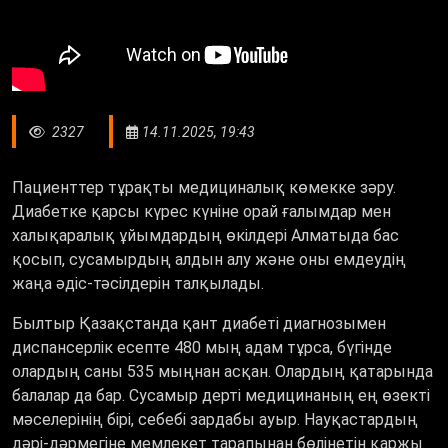
2327
14.11.2025, 19:43
Пациенттер тұрақты медициналық көмекке зәру.
Диабетке қарсы күрес күніне орай ғалымдар мен
халықаралық ұйымдардың өкілдері Алматыда бас
қосып, сусамырдың алдын алу және оны емдеудің
жаңа әдіс-тәсілдерін талқылады.
Былтыр Қазақстанда қант диабеті диагнозымен
диспансерлік есепте 480 мың адам тұрса, бүгінде
олардың саны 535 мыңнан асқан. Олардың қатарында
балалар да бар. Сусамыр дерті медицинаның ең өзекті
мәселерінің бірі, себебі зардабы ауыр. Науқастардың
дәрі-дәрмегіне мемлекет тарапынан бөлінетін қаржы