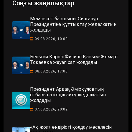
Соңғы жаңалықтар
Мемлекет басшысы Сингапур
Президентіне құттықтау жеделхатын
жолдады
09.08.2026, 10:00
Бельгия Королі Филипп Қасым-Жомарт
Тоқаевқа жауап хат жолдады
08.08.2026, 17:06
Президент Ардақ Әмірқұловтың
отбасына көңіл айту жеделхатын
жолдады
07.08.2026, 20:02
«Ақ жол» өндірісті қолдау мәселесін