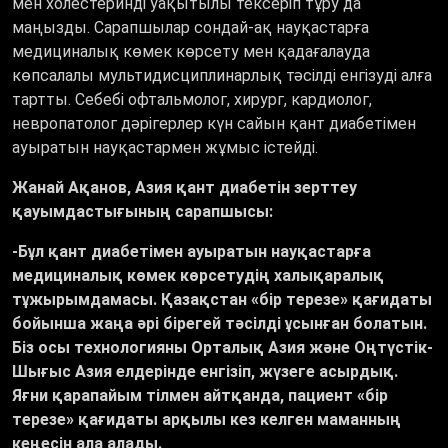
мен холестеринді уақытылы тексеріп тұру да
маңызды. Сарапшылар сондай-ақ науқастарға
медициналық көмек көрсету мен қадағалауда
көпсалалы мультидисциплинарлық тәсілді енгізуді алға
тартты. Себебі офтальмолог, хирург, кардиолог,
невропатолог дәрігерлер күн сайын қант диабетімен
ауыратын науқастармен жұмыс істейді.
Жанай Ақанов, Азия қант диабетін зерттеу
қауымдастығының сарапшысы:
-Бұл қант диабетімен ауыратын науқастарға
медициналық көмек көрсетудің халықаралық
тұжырымдамасы. Қазақстан «бір терезе» қағидаты
бойынша жаңа әрі бірегей тәсілді ұсынған болатын.
Біз осы технологияны Орталық Азия және Оңтүстік-
Шығыс Азия елдерінде енгізіп, жүзеге асырдық.
Яғни қарапайым тілмен айтқанда, пациент «бір
терезе» қағидаты арқылы кез келген маманның
кеңесін ала алады.