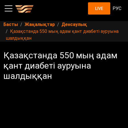
РУС
LIVE
Басты
Жаңалықтар
Денсаулық
Қазақстанда 550 мың адам қант диабеті ауруына
шалдыққан
Қазақстанда 550 мың адам
қант диабеті ауруына
шалдыққан