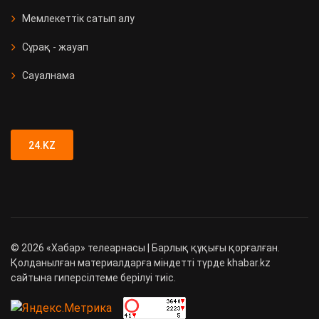
Мемлекеттік сатып алу
Сұрақ - жауап
Сауалнама
24.KZ
©
2026
«Хабар» телеарнасы | Барлық құқығы қорғалған.
Қолданылған материалдарға міндетті түрде khabar.kz
сайтына гиперсілтеме берілуі тиіс.