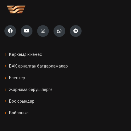
Көркемдік кеңес
БАҚ арналған бағдарламалар
Есептер
Жарнама берушілерге
Бос орындар
Байланыс