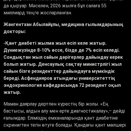
да қыруар. Мәселен, 2026 жылға бұл салаға 55
миллиард теңге жоспарланған.
Жангентхан Абылайұлы, медицина ғылымдарының
докторы:
-Қант диабеті жылма жыл өсіп келе жатыр.
Дүниежүзінде 8-10% өссе, бізде де 7% өсіп келеді.
Сондықтан жыл сайын дәрігерлер дайындау керек
болып жатыр. Денсаулық сақтау министрлігі жыл
сайын бізге резиденттер дайындауға мүмкіндік
береді. Асфендияров атындағы университеттің
эндокринология кафедрасында 72 резидент оқып
жатыр.
Маман даярлау дертпен күрестің бір жолы.
«
Ең
бастысы, алдын алу мен ерте диагностикалау
»,–
дейді
ғалымдар. Еліміздің емханаларында қант диабетіне
скринигтен тегін өтуге болады. Қандағы қант мөлшері