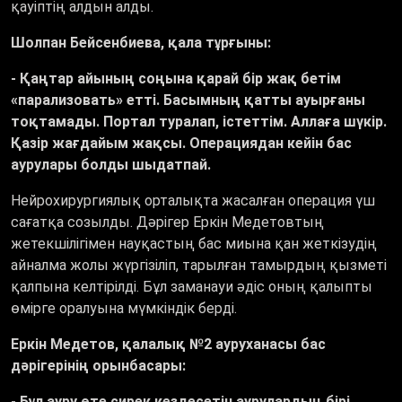
қауіптің алдын алды.
Шолпан Бейсенбиева, қала тұрғыны:
- Қаңтар айының соңына қарай бір жақ бетім
«парализовать» етті. Басымның қатты ауырғаны
тоқтамады. Портал туралап, істеттім. Аллаға шүкір.
Қазір жағдайым жақсы. Операциядан кейін бас
аурулары болды шыдатпай.
Нейрохирургиялық орталықта жасалған операция үш
сағатқа созылды. Дәрігер Еркін Медетовтың
жетекшілігімен науқастың бас миына қан жеткізудің
айналма жолы жүргізіліп, тарылған тамырдың қызметі
қалпына келтірілді. Бұл заманауи әдіс оның қалыпты
өмірге оралуына мүмкіндік берді.
Еркін Медетов, қалалық №2 ауруханасы бас
дәрігерінің орынбасары:
- Бұл ауру өте сирек кездесетін аурулардың бірі.