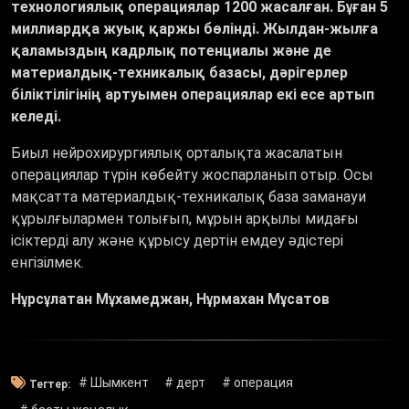
технологиялық операциялар 1200 жасалған. Бұған 5
миллиардқа жуық қаржы бөлінді. Жылдан-жылға
қаламыздың кадрлық потенциалы және де
материалдық-техникалық базасы, дәрігерлер
біліктілігінің артуымен операциялар екі есе артып
келеді.
Биыл нейрохирургиялық орталықта жасалатын
операциялар түрін көбейту жоспарланып отыр. Осы
мақсатта материалдық-техникалық база заманауи
құрылғылармен толығып, мұрын арқылы мидағы
ісіктерді алу және құрысу дертін емдеу әдістері
енгізілмек.
Нұрсұлатан Мұхамеджан, Нұрмахан Мұсатов
# Шымкент
# дерт
# операция
Тегтер: