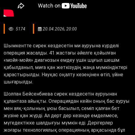
5174
20.04.2026, 20:00
Шымкентте сирек кездесетін ми ауруына күрделі
операция жасалды. 41 жастағы әйелге қойылған
«
мойя-мойя
»
диагнозын емдеу үшін шұғыл шешім
қабылданып, миға қан жеткізудің жаңа мүмкіндіктері
қарастырылды. Науқас оңалту кезеңінен өтіп, үйіне
шығарылды.
Шолпан Бейсенбиева сирек кездесетін ауруынан
құлантаза айықты. Операциядан кейін оның бас ауруы
мен аяқ-қолының ұюы басылып, семіп қалған бет
жүзіне қан жүрді. Ал дерт дер кезінде емделмесе,
мүгедектікке шалдығуы мүмкін еді. Дерігерлер
жоғары технологиялық операцияның арқасында бұл