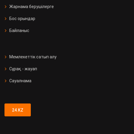
Жарнама берушілерге
Бос орындар
Байланыс
Мемлекеттік сатып алу
Сұрақ - жауап
Сауалнама
24.KZ