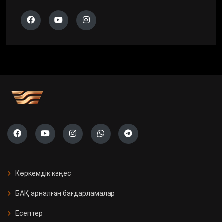
Көркемдік кеңес
БАҚ арналған бағдарламалар
Есептер