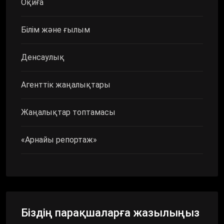
Оқиға
Білім және ғылым
Денсаулық
Агенттік жаңалықтары
Жаңалықтар топтамасы
«Арнайы репортаж»
Біздің парақшаларға жазылыңыз