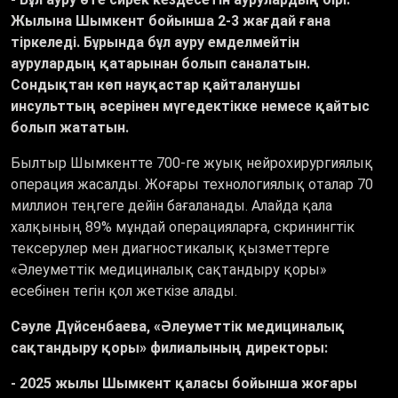
Жылына Шымкент бойынша 2-3 жағдай ғана
тіркеледі. Бұрында бұл ауру емделмейтін
аурулардың қатарынан болып саналатын.
Сондықтан көп науқастар қайталанушы
инсульттың әсерінен мүгедектікке немесе қайтыс
болып жататын.
Былтыр Шымкентте 700-ге жуық нейрохирургиялық
операция жасалды. Жоғары технологиялық оталар 70
миллион теңгеге дейін бағаланады. Алайда қала
халқының 89% мұндай операцияларға, скринингтік
тексерулер мен диагностикалық қызметтерге
«Ә
леуметтік медициналық сақтандыру қоры
»
есебінен тегін қол жеткізе алады.
Сәуле Дүйсенбаева,
«Ә
леуметтік медициналық
сақтандыру қоры
»
филиалының директоры:
- 2025 жылы Шымкент қаласы бойынша жоғары