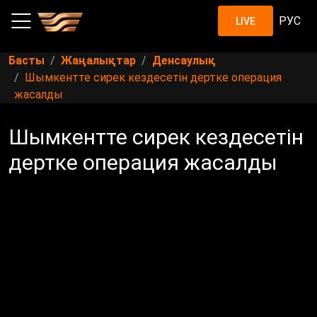
РУС
LIVE
Басты
Жаңалықтар
Денсаулық
Шымкентте сирек кездесетін дертке операция
жасалды
Шымкентте сирек кездесетін
дертке операция жасалды