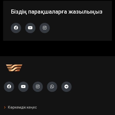
Біздің парақшаларға жазылыңыз
Көркемдік кеңес