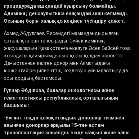
процедурада ешқандай ауырсыну болмайды.
Адамның денсаулығына ешқандай зиян келмейді.
Осының бәрін халыққа кеңінен түсіндіру қажет.
Ахмед Абдуллаев Ресейдегі мамандандырылған
орталықта қан тапсырады. Сүйек кемігінің
жасушаларын Қазақстанға әкелуге Әсел Байсейітова
атындағы қайырымдылық қоры қолдау көрсетті.
Дағыстаннан келген донор мен Алматыдағы
кішкентай реципиенттің кездесуін ұйымдастыру да
осы қордың бастамасы.
Гүлнар Әбділова, балалар онкологиясы және
гематологиясы республикалық орталығының
басшысы:
-
Бүгінгі таңда қазақстандық донорлар тізімінен
алынған донорлар арқылы 15-тен астам
трансплантация жасалды. Бізде жақын және алыс