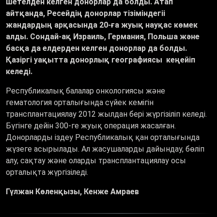
шетелден келген донорлар да болды. Атап
айтқанда, Ресейдің донорлар тізіміндегіі
жандардың арқасында 20-ға жуық науқас көмек
алды.
Сондай-ақ Израиль, Германия, Польша және
басқа да елдерден келген донорлар да болды.
Қазіргі уақытта донорлық географиясы кеңе
йіп
келеді.
Республикалық балалар онкологиясы және
гематология орталығында сүйек кемігін
трансплантациялау 2012 жылдан бері жүргізіліп келеді.
Бүгінге дейін 300-ге жуық операция жасалған.
Донорларды іздеу Республикалық қан орталығында
жүзеге асырылады. Ал жасушаларды дайындау, бөліп
алу, сақтау және оларды трансплантациялау осы
орталықта жүргізіледі.
Гүлжан Көленқызы, Кенже Амраев