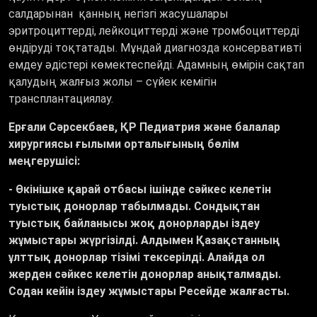
салдарынан қанның негізгі жасушалары
эритроциттерді, лейкоциттерді және тромбоциттерді
өндіруді тоқтатады. Мұндай диагнозда консервативті
емдеу әдістері көмектеспейді. Адамның өмірін сақтап
қалудың жалғыз жолы – сүйек кемігін
трансплантациялау.
Ерғали Сәрсекбаев, ҚР Педиатрия және балалар
хирургиясы ғылыми орталығының бөлім
меңгерушісі:
-
Өкінішке қарай отбасы ішінде сәйкес келетін
туыстық донорлар табылмады. Сондықтан
туыстық байланысы жоқ донорларды іздеу
жұмыстары жүргізілді. Алдымен Қазақстанның
ұлттық донорлар тізімі тексерілді. Алайда ол
жерден сәйкес келетін донорлар анықталмады.
Содан кейін іздеу жұмыстары Ресейде жалғасты.