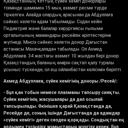
Қазақстанның Ұлттық сүйек кемігі донорлары
тізімінде шамамен 15 мың азамат ресми түрде
тіркелген. Алайда олардың арасынан да Абдуллаға
сәйкес келетін адам табылмады. Содан кейін
Педиатрия және балалар хирургиясы ғылыми
орталығының мамандары ресейлік әріптестеріне
жүгінеді. Мінсіз сәйкес келетін донор Дағыстан
астанасы Махачқаладан табылады. Ол Ахмед
Абдуллаев. 34 жастағы азамат 10 жылдан бері донор.
Қазақстандық баланың өмірін сақтап қалу туралы
ұсыныс түскенде, ол еш ойланбастан келісімін беріпті.
Ахмед Абдуллаев,
сүйек кемігінің доноры /Ресей/:
-
Бұл қан тобын немесе плазманы тапсыру сияқты.
Сүйек кемігінің жасушалары да дәл осылай
тапсырылады. Өкінішке қарай Қазақстанда да,
Ресейде де, соның ішінде Дағыстанда да адамдар
«сүйек кемігі» деген сөзден қорқады. Сондықтан ең
алдымен түсіндіру жұмыстарын жүргізу керек. Бұл