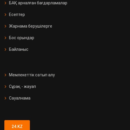
БАҚ арналған бағдарламалар
Есептер
Жарнама берушілерге
Бос орындар
Байланыс
Мемлекеттік сатып алу
Сұрақ - жауап
Сауалнама
24.KZ