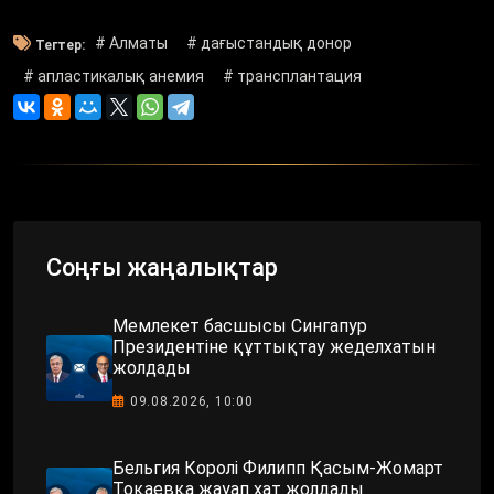
# Алматы
# дағыстандық донор
Тегтер:
# апластикалық анемия
# трансплантация
Соңғы жаңалықтар
Мемлекет басшысы Сингапур
Президентіне құттықтау жеделхатын
жолдады
09.08.2026, 10:00
Бельгия Королі Филипп Қасым-Жомарт
Тоқаевқа жауап хат жолдады