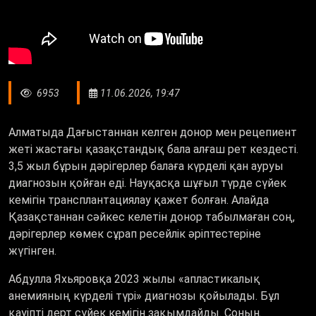
6953
11.06.2026, 19:47
Алматыда Дағыстаннан келген донор мен рецепиент
жеті жастағы қазақстандық бала алғаш рет кездесті.
3,5 жыл бұрын дәрігерлер балаға күрделі қан ауруы
диагнозын қойған еді. Науқасқа шұғыл түрде сүйек
кемігін трансплантациялау қажет болған. Алайда
Қазақстаннан сәйкес келетін донор табылмаған соң,
дәрігерлер көмек сұрап ресейлік әріптестеріне
жүгінген.
Абдулла Яхьяровқа 2023 жылы «апластикалық
анемияның күрделі түрі» диагнозы қойылады. Бұл
қауіпті дерт сүйек кемігін зақымдайды. Соның