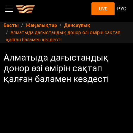
РУС
LIVE
Басты
Жаңалықтар
Денсаулық
Алматыда дағыстандық донор өзі өмірін сақтап
қалған баламен кездесті
Алматыда дағыстандық
донор өзі өмірін сақтап
қалған баламен кездесті