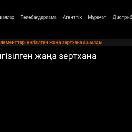
каялар
Телебағдарлама
Агенттік
Мұрағат
Дистриб
ементтері енгізілген жаңа зертхана ашылды
гізілген жаңа зертхана