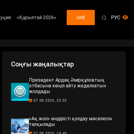
уция
«Құрылтай 2026»
РУС
LIVE
Соңғы жаңалықтар
Президент Ардақ Әмірқұловтың
отбасына көңіл айту жеделхатын
жолдады
07.08.2026, 20:02
«Ақ жол» өндірісті қолдау мәселесін
талқылады
07.08.2026, 19:43