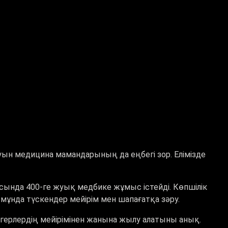
ын медицина мамандарының да еңбегі зор. Елімізде
сында 400-ге жуық медбике жұмыс істейді. Көпшілік
 мұнда түскендер мейірім мен шапағатқа зәру.
ігерлердің мейірімінен жанына жылу алатыны анық.