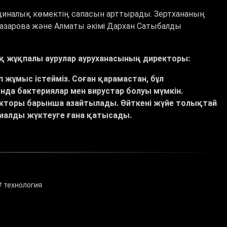
циналық көмектің сапасын арттырады. Зертхананың
зарова және Алматы әкімі Дархан Сатыбалды
қ жұқпалы аурулар ауруханасының директоры:
жұмыс істейміз. Соған қарамастан, бұл
да бактериялар мен вирустар болуы мүмкін.
акторы барынша азайтылады. Өйткені жүйе толықтай
иалды жүктеуге ғана қатысады.
# технология