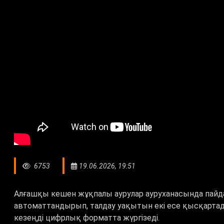
6753
19.06.2026, 19:51
Алғашқы кешен жұқпалы аурулар ауруханасында пайдал
автоматтандырып, талдау уақытын екі есе қысқартады
кезеңді цифрлық форматта жүргізеді.