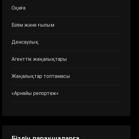
Оқиға
Білім және ғылым
Денсаулық
Агенттік жаңалықтары
Жаңалықтар топтамасы
«Арнайы репортаж»
Біздің парақшаларға