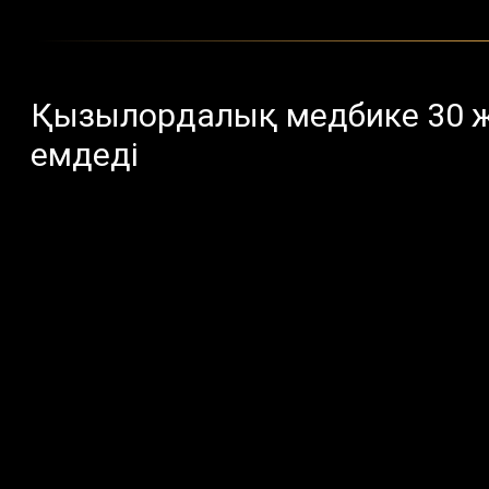
Қызылордалық медбике 30 ж
емдеді