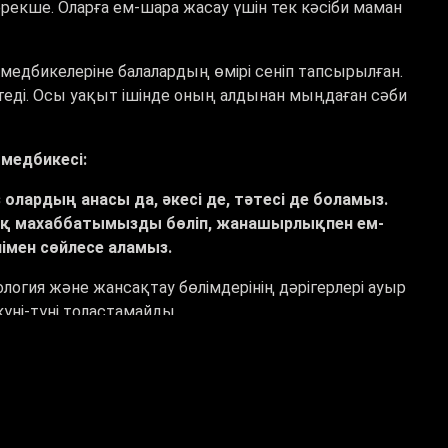
екше. Оларға ем-шара жасау үшін тек кәсіби маман
медбикелеріне балалардың өмірі сеніп тапсырылған.
етеді. Осы уақыт ішінде оның алдынан мыңдаған сәби
 медбикесі:
 олардың анасы да, әкесі де, тәтесі де боламыз.
лық махаббатымызды бөліп
, жанашырлықпен ем-
імен сөйлесе аламыз.
тология және жансақтау бөлімдерінің дәрігерлері ауыр
күні-түні толастамайды.
ның жағдайы қатты ауыр болды.
Қазір таңда балам
ріне, дәрігерлерге алғысым шексіз.