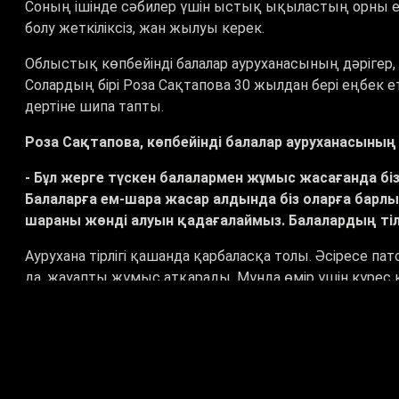
Соның ішінде сәбилер үшін ыстық ықыластың орны ер
болу жеткіліксіз, жан жылуы керек.
Облыстық көпбейінді балалар ауруханасының дәрігер, 
Солардың бірі Роза Сақтапова 30 жылдан бері еңбек 
дертіне шипа тапты.
Роза Сақтапова, көпбейінді балалар ауруханасының
- Бұл жерге түскен балалармен жұмыс жасағанда біз
Балаларға ем-шара жасар алдында біз оларға бар
шараны жөнді алуын қадағалаймыз. Балалардың тіл
Аурухана тірлігі қашанда қарбаласқа толы. Әсіресе па
да, жауапты жұмыс атқарады. Мұнда өмір үшін күрес 
Гүлбаһар Сұлтанахметова, қала тұрғыны:
- Нәрестелер бөлімінде емделіп жатырмыз. Балам
жақсарды. Осындағы барлық медицина қызметкерле