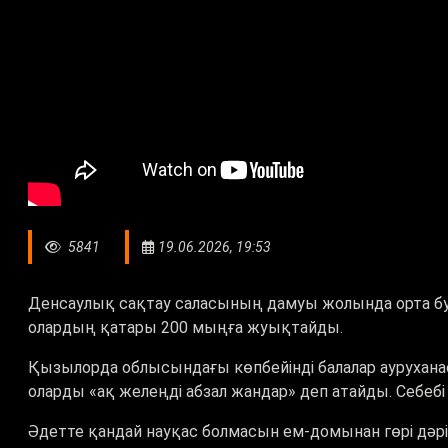
5841
19.06.2026, 19:53
Денсаулық сақтау саласының дамуы жолында орта бу
олардың қатары 200 мыңға жуықтайды.
Қызылорда облысындағы көпбейінді балалар аурухана
оларды «ақ желеңді абзал жандар» деп атайды. Себебі
Әдетте қандай науқас болмасын ем-домынан гөрі дәр