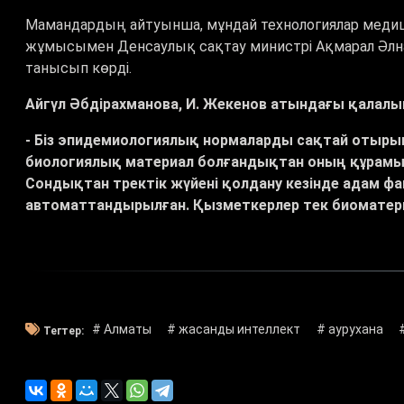
Мамандардың айтуынша, мұндай технологиялар меди
жұмысымен Денсаулық сақтау министрі Ақмарал Әлна
танысып көрді.
Айгүл Әбдірахманова, И. Жекенов атындағы қалалы
- Біз эпидемиологиялық нормаларды сақтай отырып 
биологиялық материал болғандықтан оның құрамын
Сондықтан тректік жүйені қолдану кезінде адам ф
автоматтандырылған. Қызметкерлер тек биоматер
# Алматы
# жасанды интеллект
# аурухана
Тегтер: