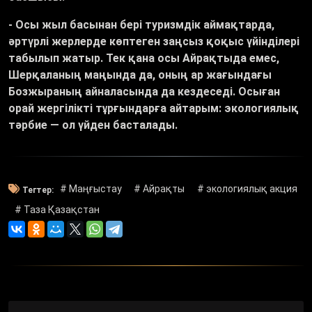
-
Осы жыл басынан бері туризмдік аймақтарда,
әртүрлі жерлерде көптеген заңсыз қоқыс үйінділері
табылып жатыр. Тек қана осы Айрақтыда емес,
Шерқаланың маңында да, оның ар жағындағы
Бозжыраның айналасында да кездеседі. Осыған
орай жергілікті тұрғындарға айтарым: экологиялық
тәрбие — ол үйден басталады.
# Маңғыстау
# Айрақты
# экологиялық акция
Тегтер:
# Таза Қазақстан