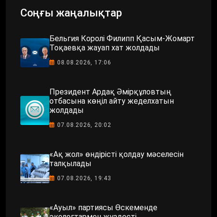
Соңғы жаңалықтар
Бельгия Королі Филипп Қасым-Жомарт
Тоқаевқа жауап хат жолдады
08.08.2026, 17:06
Президент Ардақ Әмірқұловтың
отбасына көңіл айту жеделхатын
жолдады
07.08.2026, 20:02
«Ақ жол» өндірісті қолдау мәселесін
талқылады
07.08.2026, 19:43
«Ауыл» партиясы Өскеменде
экологтармен жүздесті