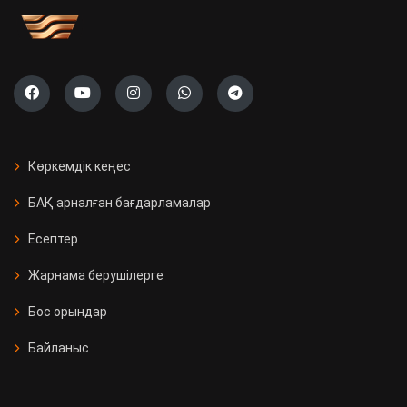
Көркемдік кеңес
БАҚ арналған бағдарламалар
Есептер
Жарнама берушілерге
Бос орындар
Байланыс