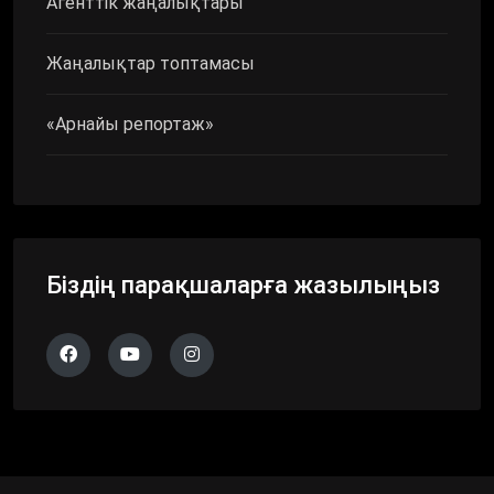
Агенттік жаңалықтары
Жаңалықтар топтамасы
«Арнайы репортаж»
Біздің парақшаларға жазылыңыз