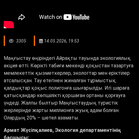
3305
14.05.2026, 19:53
Маңғыстау өңіріндегі Айрақты тауында экологиялық
акция өтті. Көрікті табиғи мекенді қоқыстан тазартуға
мемлекеттік қызметкерлер, экологтар мен еріктілер
атсалысқан. Тау етегінен жиналған тұрмыстық
қалдықтар қоқыс полигонға шығарылды. Игі шараға
қатысқандар көпшілікті қоршаған ортаны қорғауға
үндеді. Жалпы былтыр Маңғыстаудың туристік
жерлерінде жарты миллионға жуық адам болған.
Олардың 20% – шетел азаматы.
Армат Жүсіпқалиев, Экология департаментінің
басшысы: