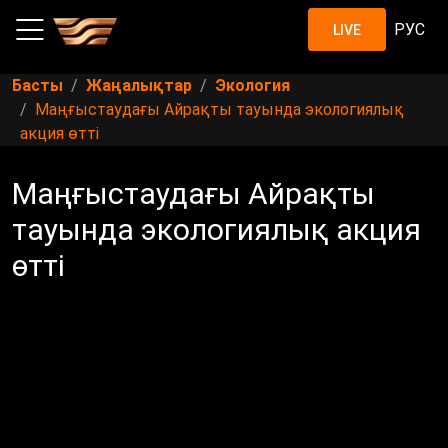
РУС
LIVE
Басты
Жаңалықтар
Экология
Маңғыстаудағы Айрақты тауында экологиялық
акция өтті
Маңғыстаудағы Айрақты
тауында экологиялық акция
өтті