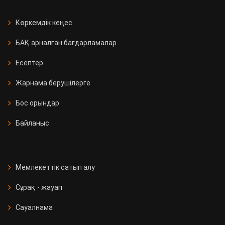
Көркемдік кеңес
БАҚ арналған бағдарламалар
Есептер
Жарнама берушілерге
Бос орындар
Байланыс
Мемлекеттік сатып алу
Сұрақ - жауап
Сауалнама