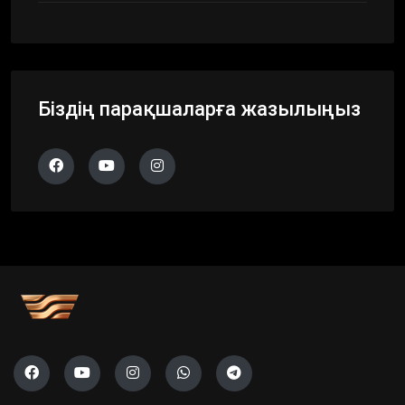
Біздің парақшаларға жазылыңыз