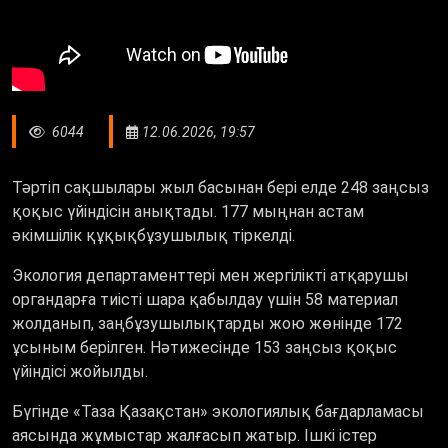
6044
12.06.2026, 19:57
Тәртіп сақшылары жыл басынан бері елде 248 заңсыз
қоқыс үйіндісін анықтады. 177 мыңнан астам
әкімшілік құқықбұзушылық тіркелді.
Экология департаменттері мен жергілікті атқарушы
органдарға тиісті шара қабылдау үшін 58 материал
жолданып, заңбұзушылықтарды жою жөнінде 172
ұсыным берілген. Нәтижесінде 153 заңсыз қоқыс
үйіндісі жойылды.
Бүгінде «Таза Қазақстан» экологиялық бағдарламасы
аясында жұмыстар жалғасып жатыр. Ішкі істер