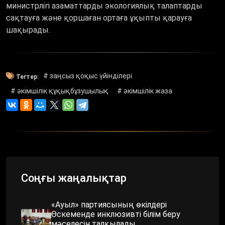
министрлігі азаматтарды экологиялық талаптарды
сақтауға және қоршаған ортаға ұқыпты қарауға
шақырады.
# заңсыз қоқыс үйінділері
Тегтер:
# әкімшілік құқықбұзушылық
# әкімшілік жаза
Соңғы жаңалықтар
«Ауыл» партиясының өкілдері
Өскеменде инклюзивті білім беру
мәселесін талқылады