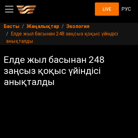
РУС
LIVE
Басты
Жаңалықтар
Экология
Елде жыл басынан 248 заңсыз қоқыс үйіндісі
анықталды
Елде жыл басынан 248
заңсыз қоқыс үйіндісі
анықталды