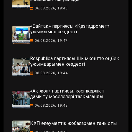
06.08.2026, 19:48
«Байтақ» партиясы «Қазгидромет»
ұжымымен кездесті
06.08.2026, 19:47
Respublica партиясы Шымкентте еңбек
ұжымдарымен кездесті
06.08.2026, 19:44
«Ақ жол» партиясы: кәсіпкерлікті
дамыту мәселелері талқыланды
06.08.2026, 19:48
ҚХП әлеуметтік жобалармен танысты