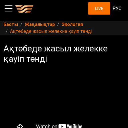
РУС
LIVE
Басты
Жаңалықтар
Экология
Ақтөбеде жасыл желекке қауіп төнді
Ақтөбеде жасыл желекке
қауіп төнді