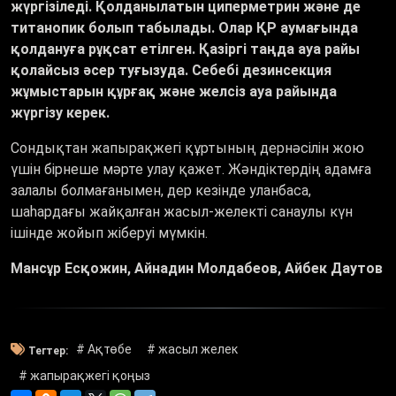
жүргізіледі. Қолданылатын циперметрин және де
титанопик болып табылады. Олар ҚР аумағында
қолдануға рұқсат етілген. Қазіргі таңда ауа райы
қолайсыз әсер туғызуда. Себебі дезинсекция
жұмыстарын құрғақ және желсіз ауа райында
жүргізу керек.
Сондықтан жапырақжегі құртының дернәсілін жою
үшін бірнеше мәрте улау қажет. Жәндіктердің адамға
залалы болмағанымен, дер кезінде уланбаса,
шаһардағы жайқалған жасыл-желекті санаулы күн
ішінде жойып жіберуі мүмкін.
Мансұр Есқожин, Айнадин Молдабеов, Айбек Даутов
# Ақтөбе
# жасыл желек
Тегтер:
# жапырақжегі қоңыз