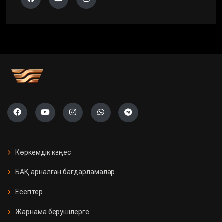
Көркемдік кеңес
БАҚ арналған бағдарламалар
Есептер
Жарнама берушілерге