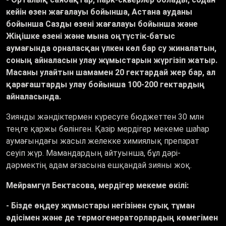
кейін өзен жағалауы бойынша, Астана ауданы
бойынша Сазды өзені жағалауы бойынша және
Жіңішке өзені және мына оңтүстік-батыс
аумағында орналасқан үлкен көл бар су жиналатын,
соның айналасын улау жұмыстарын жүргізіп жатыр.
Масаны улайтын шамамен 20 гектардай жер бар, ал
қарағаштарды улау бойынша 100-200 гектардың
айналасында.
Зиянды жәндіктермен күресуге бюджеттен 30 млн
теңге қаржы бөлінген. Қазір мердігер мекеме шаһар
аумағындағы жасыл желекке химиялық препарат
сеуіп жүр. Мамандардың айтуынша, бұл дәрі-
дәрмектің адам ағзасына ешқандай зияны жоқ.
Мейрамгүл Бектасова, мердігер мекеме өкілі:
- Бізде өңдеу жұмыстары негізінен суық тұман
әдісімен және де термогенераторлардың көмегімен