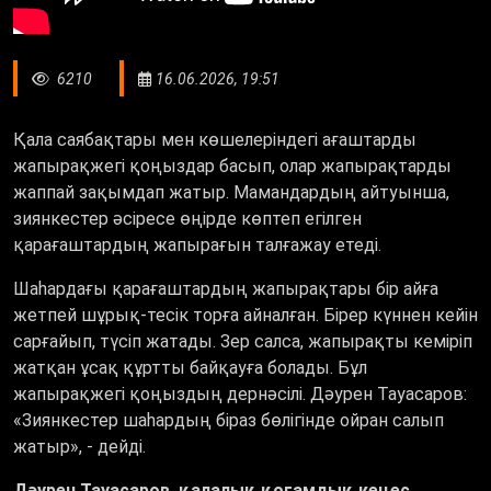
6210
16.06.2026, 19:51
Қала саябақтары мен көшелеріндегі ағаштарды
жапырақжегі қоңыздар басып, олар жапырақтарды
жаппай зақымдап жатыр. Мамандардың айтуынша,
зиянкестер әсіресе өңірде көптеп егілген
қарағаштардың жапырағын талғажау етеді.
Шаһардағы қарағаштардың жапырақтары бір айға
жетпей шұрық-тесік торға айналған. Бірер күннен кейін
сарғайып, түсіп жатады. Зер салса, жапырақты кеміріп
жатқан ұсақ құртты байқауға болады. Бұл
жапырақжегі қоңыздың дернәсілі. Дәурен Тауасаров:
«Зиянкестер шаһардың біраз бөлігінде ойран салып
жатыр», - дейді.
Дәурен Тауасаров, қалалық қоғамдық кеңес