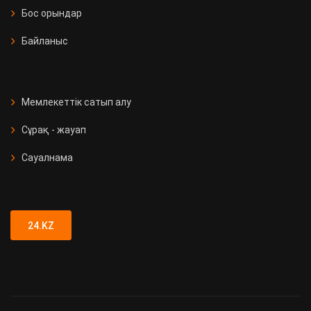
Бос орындар
Байланыс
Мемлекеттік сатып алу
Сұрақ - жауап
Сауалнама
24.KZ