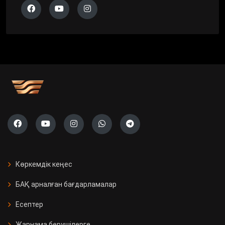
Көркемдік кеңес
БАҚ арналған бағдарламалар
Есептер
Жарнама берушілерге