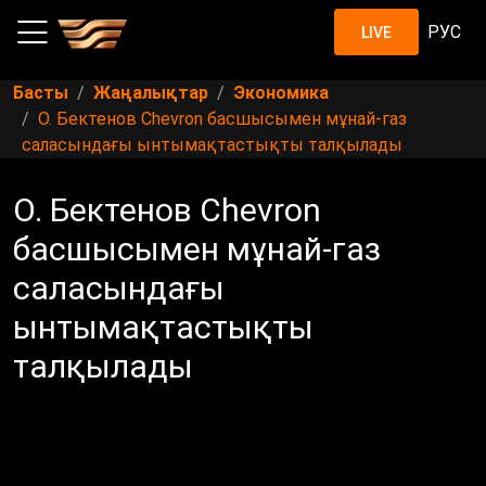
РУС
LIVE
Басты
Жаңалықтар
Экономика
О. Бектенов Chevron басшысымен мұнай-газ
саласындағы ынтымақтастықты талқылады
О. Бектенов Chevron
басшысымен мұнай-газ
саласындағы
ынтымақтастықты
талқылады