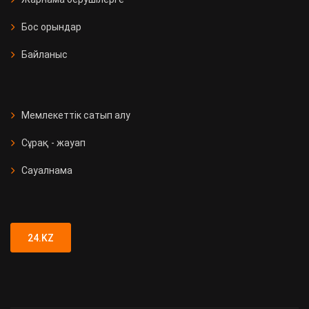
Бос орындар
Байланыс
Мемлекеттік сатып алу
Сұрақ - жауап
Сауалнама
24.KZ