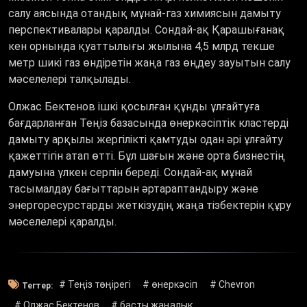
салу аясында отандық мұнай-газ химиясын дамыту
перспективалары қаралды. Сондай-ақ Қарашығанақ
кен орнында қуаттылығы жылына 4,5 млрд текше
метр шикі газ өндіретін жаңа газ өңдеу зауытын салу
мәселелері талқылады.
Олжас Бектенов ішкі қосылған құнды ұлғайтуға
бағдарланған Теңіз базасында өнеркәсіптік кластерді
дамыту арқылы жергілікті қамтуды одан әрі ұлғайту
қажеттігін атап өтті. Бұл шағын және орта бизнестің
дамуына үлкен серпін береді. Сондай-ақ мұнай
тасымалдау бағыттарын әртараптандыру және
энергоресурстарды жеткізудің жаңа тізбектерін құру
мәселелері қаралды.
# Теңіз төңірегі
# өнеркәсіп
# Chevron
Тегтер:
# Олжас Бектенов
# басты жаңалық