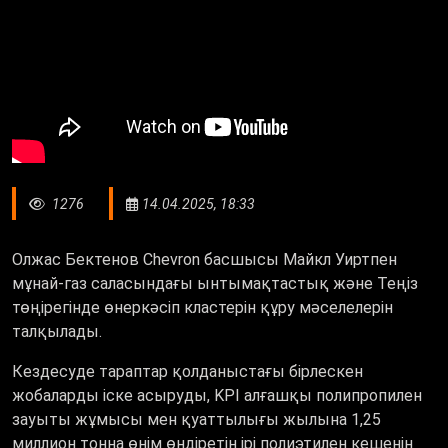
1276
14.04.2025, 18:33
Олжас Бектенов Chevron басшысы Майкл Уиртпен
мұнай-газ саласындағы ынтымақтастық және Теңіз
төңірегінде өнеркәсіп кластерін құру мәселелерін
талқылады.
Кездесуде тараптар қолданыстағы бірлескен
жобаларды іске асыруды, KPI алғашқы полипропилен
зауыты жұмысы мен қуаттылығы жылына 1,25
миллион тонна өнім өндіретін ірі полиэтилен кешенін