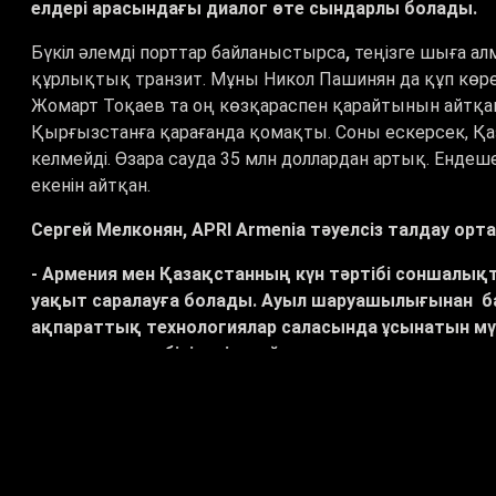
елдері арасындағы диалог өте сындарлы болады.
Бүкіл әлемді порттар байланыстырса
,
теңізге шыға а
құрлықтық транзит. Мұны Никол Пашинян да құп көре
Жомарт Тоқаев та оң көзқараспен қарайтынын айтқан
Қырғызстанға қарағанда қомақты. Соны ескерсек, Қаз
келмейді. Өзара сауда 35 млн доллардан артық. Ендеш
екенін айтқан.
Сергей Мелконян, APRI Armenia тәуелсіз талдау о
- Армения мен Қазақстанның күн тәртібі соншалық
уақыт саралауға болады. Ауыл шаруашылығынан б
ақпараттық технологиялар саласында ұсынатын мүмкі
қадамдардың бірі – тікелей әуе қатынасын орнату.
Айтпақшы,
Әзербайжан Арменияға транзиттік шектеуле
жөнелтілді. Енді «Ыстамбұл дәлізі» жаңа логистикалық
экономикалық тиімділігі мол. Сондай-ақ Ереванның 
мүшелігі де біз үшін зор мүмкіндік. Себебі арада кеден