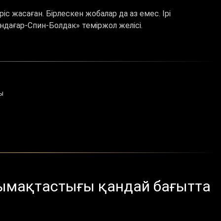
с жасаған. Бірлескен жобалар да аз емес. Ірі
ндағар-Спин-Болдак» теміржол желісі.
ы
ымақтастығы қандай бағытта