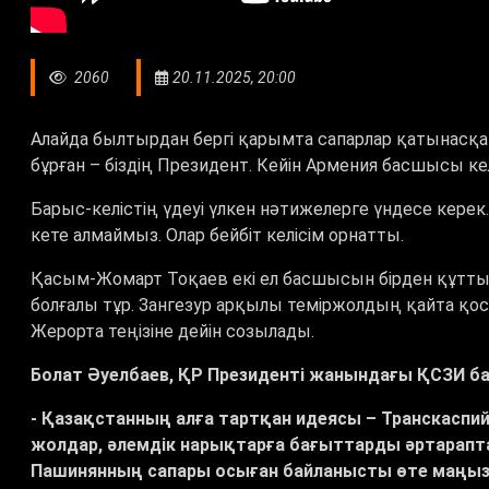
2060
20.11.2025, 20:00
Алайда былтырдан бергі қарымта сапарлар қатынасқа
бұрған – біздің Президент. Кейін Армения басшысы кел
Барыс-келістің үдеуі үлкен нәтижелерге үндесе керек
кете алмаймыз. Олар бейбіт келісім орнатты.
Қасым-Жомарт Тоқаев екі ел басшысын бірден құтты
болғалы тұр. Зангезур арқылы теміржолдың қайта қосы
Жерорта теңізіне дейін созылады.
Болат Әуелбаев, ҚР Президенті жанындағы ҚСЗИ б
- Қазақстанның алға тартқан идеясы – Транскаспий д
жолдар, әлемдік нарықтарға бағыттарды әртарапт
Пашинянның сапары осыған байланысты өте маңызд