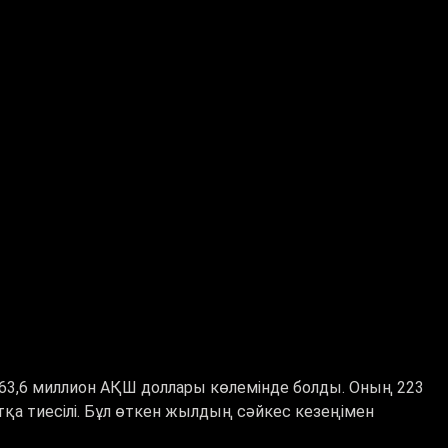
63,6 миллион АҚШ доллары көлемінде болды. Оның 223
тқа тиесілі. Бұл өткен жылдың сәйкес кезеңімен