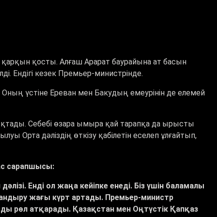
 қарқын қосты. Алғаш Арарат баурайына ат басын
ді. Ендігі кезек Премьер-министрінде.
. Оның үстіне Ереван мен Бакудың емеурінін де елемей
қтады. Себебі өзара ымыра қай тарапқа да ырысты
луы Орта дәліздің өткізу қабілетін еселеп ұлғайтып,
ас сарапшысы:
әлізі. Енді ол жаңа кейіпке енеді. Біз үшін баламалы
андыру жағы күрт артады
. Премьер-министр
ы рөл атқарады. Қазақстан мен Оңтүстік Қапқаз