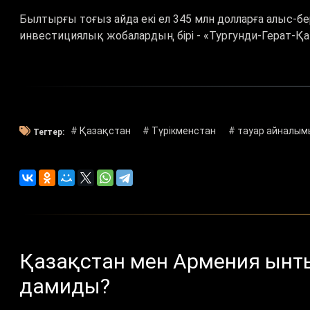
Былтырғы тоғыз айда екі ел 345 млн долларға алыс-бері
инвестициялық жобалардың бірі - «Тургунди-Герат-Қа
# Қазақстан
# Түрікменстан
# тауар айналым
Тегтер:
Қазақстан мен Армения ынт
дамиды?