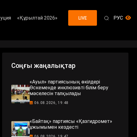
уция
«Құрылтай 2026»
РУС
LIVE
Соңғы жаңалықтар
«Ауыл» партиясының өкілдері
Өскеменде инклюзивті білім беру
мәселесін талқылады
06.08.2026, 19:48
«Байтақ» партиясы «Қазгидромет»
ұжымымен кездесті
06.08.2026, 19:47