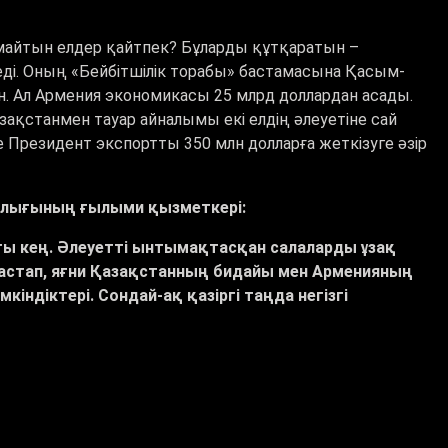
лмайтын елдер қайтпек? Бұларды құтқаратын –
ді. Оның «Бейбітшілік торабы» бастамасына Қасым-
. Ал Армения экономикасы 25 млрд доллардан асады.
ақстанмен тауар айналымы екі елдің әлеуетіне сай
е Президент экспортты 350 млн долларға жеткізуге әзір
рталығының ғылыми қызметкері:
ты кең. Әлеуетті ынтымақтасқан салаларды ұзақ
астап, яғни Қазақстанның бидайы мен Арменияның
ндіктері. Сондай-ақ қазіргі таңда негізгі
рді алып тастады. Әуелгі жүк ретінде ел бидайы
 бағыты іске асса, Қазақстан, Армения, Түркия үшін
Еуразиялық экономикалық одақ пен ТМД ұйымына
дік кедергілер жоқ.