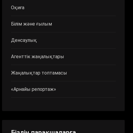
Оқиға
Білім және ғылым
Денсаулық
Агенттік жаңалықтары
Жаңалықтар топтамасы
«Арнайы репортаж»
Біздің парақшаларға