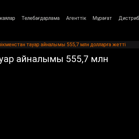
каялар
Телебағдарлама
Агенттік
Мұрағат
Дистриб
рікменстан тауар айналымы 555,7 млн долларға жетті
ауар айналымы 555,7 млн