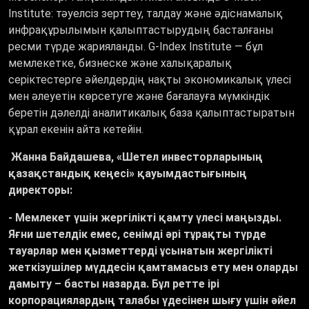
Institute: тәуелсіз зерттеу, талдау және әдіснамалық
инфрақұрылымын қалыптастырудың басталғаны
ресми түрде жарияланды.
G-Index Institute — бұл
мемлекетке, бизнеске және халықаралық
серіктестерге әйелдердің нақты экономикалық үлесі
мен әлеуетін көрсетуге және бағалауға мүмкіндік
беретін дәлелді аналитикалық база қалыптастыратын
құрал екенін айта кетейін.
Жанна Байдашева, «Шетел инвесторларының
қазақстандық кеңесі» қауымдастығының
директоры
:
- Мемлекет үшін жергілікті қамту үлесі маңызды.
Яғни шетелдік емес, сенімді әрі тұрақты түрде
тауарлар мен қызметтерді ұсынатын жергілікті
жеткізушілер мүддесін қамтамасыз ету мен оларды
дамыту – басты назарда. Бұл ретте ірі
корпорациялардың талабы үдесінен шығу үшін әйел