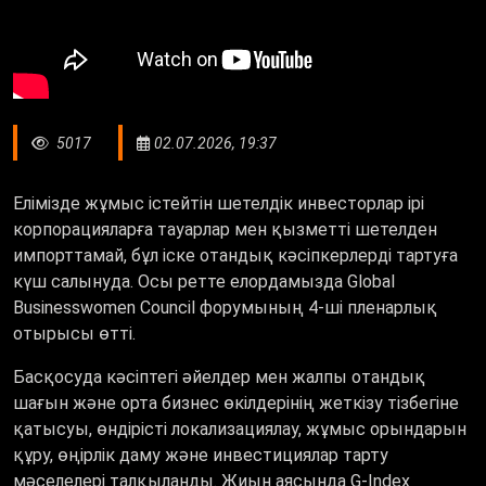
5017
02.07.2026, 19:37
Елімізде жұмыс істейтін шетелдік инвесторлар ірі
корпорацияларға тауарлар мен қызметті шетелден
импорттамай, бұл іске отандық кәсіпкерлерді тартуға
күш салынуда. Осы ретте елордамызда Global
Businesswomen Council форумының 4-ші пленарлық
отырысы өтті.
Басқосуда кәсіптегі әйелдер мен жалпы отандық
шағын және орта бизнес өкілдерінің жеткізу тізбегіне
қатысуы, өндірісті локализациялау, жұмыс орындарын
құру, өңірлік даму және инвестициялар тарту
мәселелері талқыланды. Жиын аясында G-Index