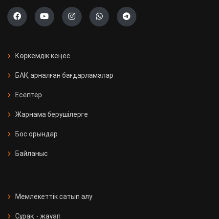
Көркемдік кеңес
БАҚ арналған бағдарламалар
Есептер
Жарнама берушілерге
Бос орындар
Байланыс
Мемлекеттік сатып алу
Сұрақ - жауап