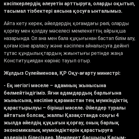
кәсіпкерлердің әлеуетін арттыруға, оларды оқытып,
тасымал тізбектері аясына қосуға ынталымыз.
Айта кету керек, әйелдердің қоғамдағы рөлі, оларды
қорғау мен қолдау мәселесі мемлекеттің айрықша
назарында. Ол ана мен бала құқығынан бастап білім алу,
қоғам ісіне араласу және кәсіппен айналысуға дейінгі
тұтас құндылықтардың жиынтығы ретінде жаңа
Конституциядан көрініс тауып отыр.
Жұлдыз Сүлейменова, ҚР Оқу-ағарту министрі
:
- Ең негізгі мәселе – адамның жынысына
бөлмейтіндігіміз. Яғни адамдардың барлығына
жынысына, нәсіліне қарамастан тең мүмкіндіктің
қарастырылуы – бірінші мәселе. Әйелдер туралы
айтатын болсақ, жалпы Қазақстанда соңғы 4
жылда әйелдің құқығын қорғау, оның барлық
экономикалық мүмкіндіктерін қарастыруға
өздеріңіз білесіздер, Мемлекет басшысы Қасым-