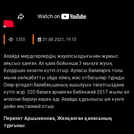
1355
31.08.2021, 19:10
Алайда мердігерлердің жауапсыздығынан жұмыс
аяқсыз қалған. Ал қала бойынша 3 мыңға жуық
бүлдіршін кезегін күтіп отыр. Ауласы балаларға толы
мына көпқабатты үйде кілең жас отбасылар тұрады.
Олар іргедегі балабақшаның ашылуын тағатсыздана
күтіп жүр. 320 балаға арналған бөбекжай 2017 жылы ел
игілігіне берілуі керек еді. Алайда құрылысы әлі күнге
дейін аяқталмай отыр.
Перизат Аршыкенова, Жезқазған қаласының
тұрғыны: