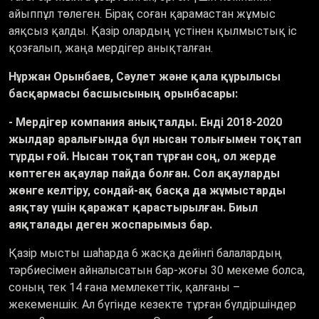
айыппұл төлеген. Бірақ соған қарамастан жұмыс
аяқсыз қалды. Қазір олардың үстінен қылмыстық іс
қозғалып, жаңа мердігер анықталған.
Нұржан Орынбаев, Сәулет және қала құрылысы
басқармасы басшысының орынбасары:
- Мердігер компания анықталды. Енді 2018-2020
жылдар аралығында бұл нысан толығымен тоқтап
тұрды ғой. Нысан тоқтап тұрған соң, ол жерде
көптеген ақаулар пайда болған. Сол ақауларды
жөнге келтіру, сондай-ақ басқа да жұмыстарды
аяқтау үшін қаражат қарастырылған. Биыл
аяқталады деген жоспарымыз бар.
Қазір мысты шаһарда 6 жасқа дейінгі балалардың
тәрбиесімен айналысатын бар-жоғы 30 мекеме болса,
соның тек 14 ғана мемлекеттік, қалғаны –
жекеменшік. Ал бүгінде кезекте тұрған бүлдіршіндер