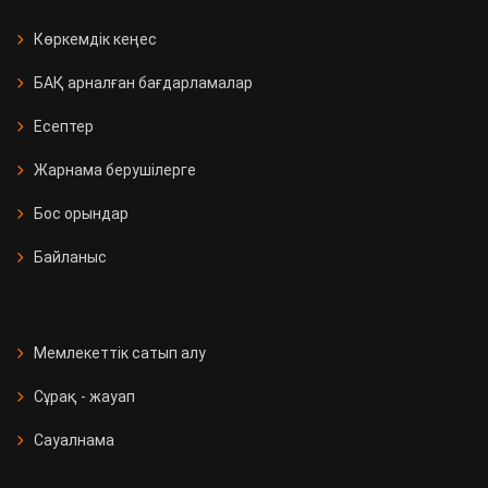
Көркемдік кеңес
БАҚ арналған бағдарламалар
Есептер
Жарнама берушілерге
Бос орындар
Байланыс
Мемлекеттік сатып алу
Сұрақ - жауап
Сауалнама