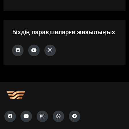
Біздің парақшаларға жазылыңыз