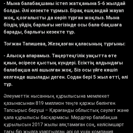
- Мына балабақшаны істеп жатқанына 5-6 жылдай
болды. Әлі кезекте тұрмыз. Бірақ ешқандай жауап
жоқ, қозғалысты да көріп тұрған жоқпыз. Мына
біздің үйдің барлығы негізінде осы бала-бақшаға
барады, барлығы кезекте тұр.
Тоғжан Тапишева, Жезқазған қаласының тұрғыны:
- Алысқа апарамыз. Таңертеңгілік уақытта өте
қиын, әсіресе қыстың күндері. Есіктің алдындағы
балабақша әлі ашылған жоқ. Біз осы үйге көшіп
келгенде ашылады деген. Содан бері 5 жыл өтті, әлі
тұр.
Әлеуметтік нысанның құрылысына мемлекет
қазынасынан 819 миллион теңге қаржы бөлінген.
Тапсырыс беруші ­– Қарағанды облыстық сәулет және
қала құрылысы басқармасы. Мердігер балабақша
құрылысын 2017 жылы аяқтамаған соң, келісімшарт
тағы бір жылға ұзартылған, әрі ол үшін компания