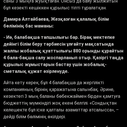
саны 3 мыңға жуықтаған. Онсыз да баяу жылжитын
бұл кезекті кешіккен құрылыс тіпті тұралатқан.
Дамира Алтайбаева, Жезқазған қалалық білім
бөлімінің бас маманы:
- Иә, балабақша тапшылығы бар. Бірақ мектепке
дейінгі білім беру тәрбиесін ұлғайту мақсатында
жалпы жобалық қуаттылығы 880 орынды құрайтын
4 бала-бақша салу жоспарланып отыр. Қазіргі таңда
құрылыс жұмыстарын бастау үшін жобалық-
сметалық құжат әзірленуде.
Айта кету керек, бұл 4 балабақша да жергілікті
компанияның бірінің қаражатына салынбақ. Әрине,
кезектегі 3 мың баланы бөбекжаймен бірден қамтуға
бюджеттің мүмкіндігі жоқ екені белгілі. «Сондықтан
келешекте бұл іске қалталы азаматтар атсалысса», –
дейді білім бөлімінің өкілдері.