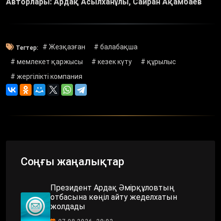
Авторлары: Ардақ Асылханұлы, Сайран Ақамбаев
# Жезқазған
# балабақша
Тегтер:
# мемлекет қаржысы
# кезек күту
# құрылыс
# жергілікті компания
Соңғы жаңалықтар
Президент Ардақ Әмірқұловтың
отбасына көңіл айту жеделхатын
жолдады