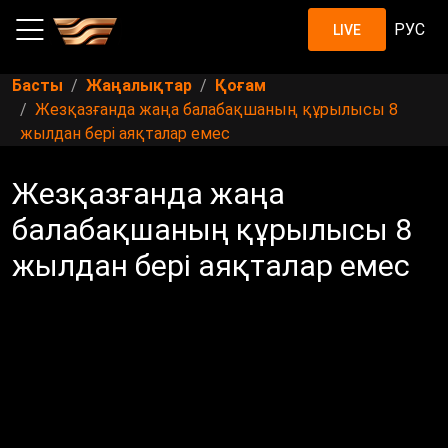
РУС
LIVE
Басты
Жаңалықтар
Қоғам
Жезқазғанда жаңа балабақшаның құрылысы 8
жылдан бері аяқталар емес
Жезқазғанда жаңа
балабақшаның құрылысы 8
жылдан бері аяқталар емес