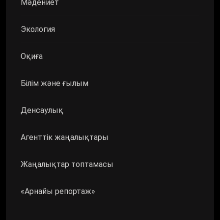
Мәдениет
Экология
Оқиға
Білім және ғылым
Денсаулық
Агенттік жаңалықтары
Жаңалықтар топтамасы
«Арнайы репортаж»