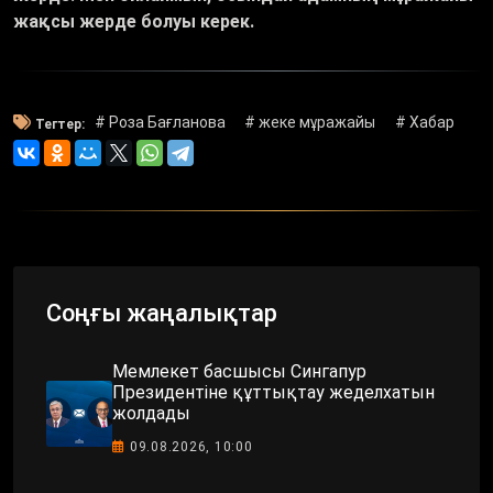
жақсы жерде болуы керек.
# Роза Бағланова
# жеке мұражайы
# Хабар
Тегтер:
Соңғы жаңалықтар
Мемлекет басшысы Сингапур
Президентіне құттықтау жеделхатын
жолдады
09.08.2026, 10:00