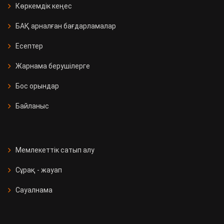
Көркемдік кеңес
БАҚ арналған бағдарламалар
Есептер
Жарнама берушілерге
Бос орындар
Байланыс
Мемлекеттік сатып алу
Сұрақ - жауап
Сауалнама