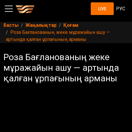
РУС
LIVE
Басты
Жаңалықтар
Қоғам
Роза Бағланованың жеке мұражайын ашу —
артында қалған ұрпағының арманы
Роза Бағланованың жеке
мұражайын ашу — артында
қалған ұрпағының арманы