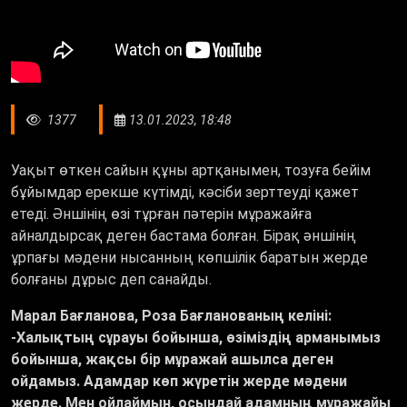
1377
13.01.2023, 18:48
Уақыт өткен сайын құны артқанымен, тозуға бейім
бұйымдар ерекше күтімді, кәсіби зерттеуді қажет
етеді. Әншінің өзі тұрған пәтерін мұражайға
айналдырсақ деген бастама болған. Бірақ әншінің
ұрпағы мәдени нысанның көпшілік баратын жерде
болғаны дұрыс деп санайды.
Марал Бағланова, Роза Бағланованың келіні:
-Халықтың сұрауы бойынша, өзіміздің арманымыз
бойынша, жақсы бір мұражай ашылса деген
ойдамыз. Адамдар көп жүретін жерде мәдени
жерде. Мен ойлаймын, осындай адамның мұражайы