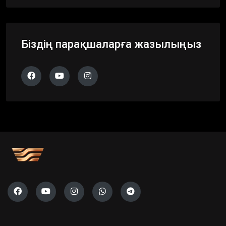
Біздің парақшаларға жазылыңыз