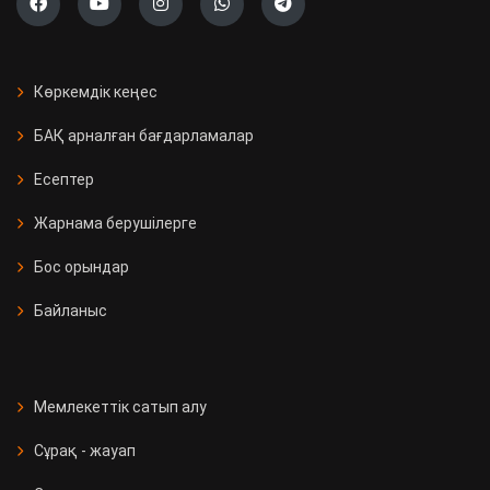
Көркемдік кеңес
БАҚ арналған бағдарламалар
Есептер
Жарнама берушілерге
Бос орындар
Байланыс
Мемлекеттік сатып алу
Сұрақ - жауап