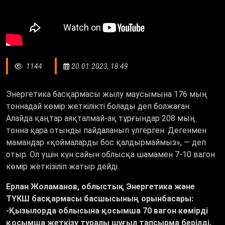
1144
20.01.2023, 18:49
Энергетика басқармасы жылу маусымына 176 мың
тоннадай көмір жеткілікті болады деп болжаған.
Алайда қаңтар аяқталмай-ақ тұрғындар 208 мың
тонна қара отынды пайдаланып үлгерген. Дегенмен
мамандар «қоймаларды бос қалдырмаймыз», — деп
отыр. Ол үшін күн сайын облысқа шамамен 7-10 вагон
көмір жеткізіліп жатыр дейді.
Ерлан Жоламанов, облыстық Энергетика және
ТҮКШ басқармасы басшысының орынбасары:
-Қызылорда облысына қосымша 70 вагон көмірді
қосымша жеткізу туралы шұғыл тапсырма берілді.