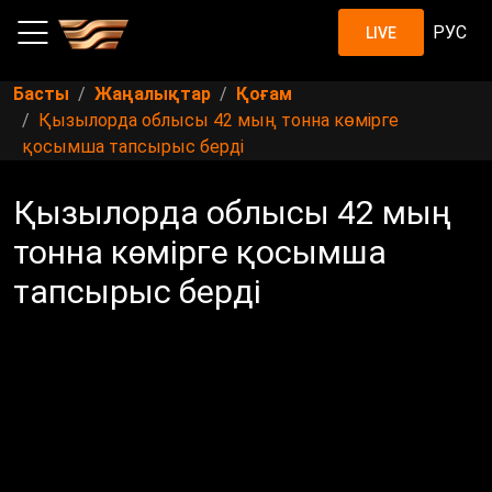
РУС
LIVE
Басты
Жаңалықтар
Қоғам
Қызылорда облысы 42 мың тонна көмірге
қосымша тапсырыс берді
Қызылорда облысы 42 мың
тонна көмірге қосымша
тапсырыс берді