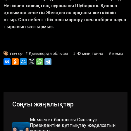
Негізінен халықтың сұранысы Шұбаркөл. Қалаға
қосымша келетін Жезқазған арқылы жеткізіліп
отыр. Сол себепті біз осы маршрутпен көбірек алуға
тырысып жатырмыз.
# Қызылорда облысы
# 42 мың тонна
# көмір
Тегтер:
Соңғы жаңалықтар
Мемлекет басшысы Сингапур
Президентіне құттықтау жеделхатын
жолдады