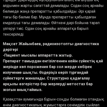
алдымен жарты сағаттай демалады. Содан соң арнайы
бөлмеде жаңа препаратты қабылдайды. Әрі қарай
тағы бір бөлме бар. Мұнда препаратты қабылдаған
емделуші тағы демалады. Өйткені дәрі бойына тарап
үлгеруі тиіс. Одан соң арнайы аппаратқа барып
тексеріледі.
Мақсат Жайынбаев, радиоизотопты-диагностика
дәрігері
-Пациент мысалы аппаратта жатыр.
Препарат тамырдан енгізілгеннен кейін сүйектің қай
жерінде көп порожения бар сол жерде көбірек
излучение шықты. Өздеріңіз көріп тұрғандай
сүйектерге жиналады. Структурно қадағалау
арқылы өзгерістер бар жерлерді метостаз бар
жоғын анықтаймыз.
Қазақстан аумағында бұрын-соңды болмаған отандық
өнім диагностикалық жұмыстарға сенімділік сыйлап