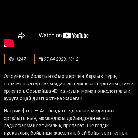
1247
05.04.2023, 18:12
Ол сүйекте болатын обыр дертінің барлық түрін,
сонымен қатар зақымданған сүйек ісіктерін анықтауға
арналған. Осылайша 40-қа жуық маман онкологиялық
ауруға оңай диагностика жасаған.
Натрий фтор — Астанадағы ядролық медицина
орталығының мамандары дайындаған екінші
радиофармацевтикалық препарат. Шетелдік
нұсқаулық бойынша жасалған. 6 ай бойы зерттелген.