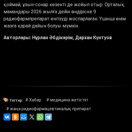
қоймай, ұзын-сонар кезекті де жойып отыр. Орталық
мамандары 2026 жылға дейін өндіріске 9
радиофармпрепарат енгізуді жоспарлаған. Үшінші өнім
жазға қарай дайын болуы мүмкін.
Авторлары: Нұрлан Әбдікәрім, Дархан Күнтуов
# Хабар
# медицина жетістігі
Тегтер:
# жаңа радиофармацевтикалық препарат