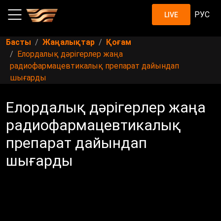
РУС
LIVE
Басты
Жаңалықтар
Қоғам
Елордалық дәрігерлер жаңа
радиофармацевтикалық препарат дайындап
шығарды
Елордалық дәрігерлер жаңа
радиофармацевтикалық
препарат дайындап
шығарды