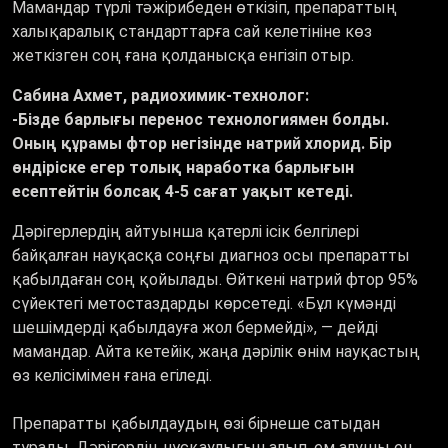
Мамандар түрлі тәжірибеден өткізіп, препараттың
халықаралық стандарттарға сай келетініне көз
жеткізген соң ғана қолданысқа енгізіп отыр.
Сабина Ахмет, радиохимик-технолог:
-Бізде барлығы перенос технологиямен болды.
Оның құрамы фтор негізінде натрий хлорид. Бір
өндіріске егер толық наработка барлығын
есептейтін болсақ 4-5 сағат уақыт кетеді.
Дәрігерлердің айтуынша қатерлі ісік белгілері
байқалған науқасқа соңғы диагноз осы препаратты
қабылдаған соң қойылады. Өйткені натрий фтор 95%
сүйектегі метостаздарды көрсетеді. «Бұл күмәнді
шешімдерді қабылдауға жол бермейді», — дейді
мамандар. Айта кетейік, жаңа дәрілік өнім науқастың
өз келісімімен ғана егіледі.
Препаратты қабылдаудың өзі бірнеше сатыдан
тұрады. Дәрігердің нұсқаулығын алып, ем алушы ең