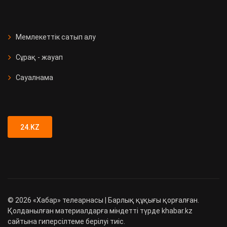
Мемлекеттік сатып алу
Сұрақ - жауап
Сауалнама
24.KZ
©
2026
«Хабар» телеарнасы | Барлық құқығы қорғалған.
Қолданылған материалдарға міндетті түрде khabar.kz
сайтына гиперсілтеме берілуі тиіс.