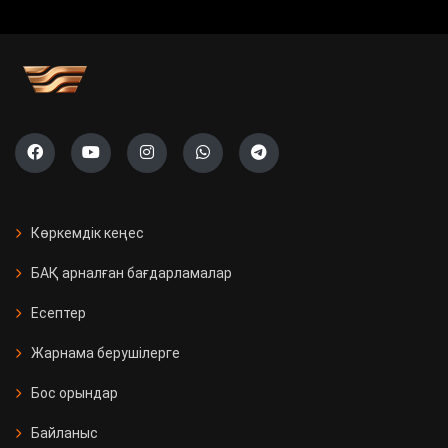
Көркемдік кеңес
БАҚ арналған бағдарламалар
Есептер
Жарнама берушілерге
Бос орындар
Байланыс