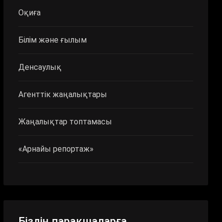
Оқиға
Білім және ғылым
Денсаулық
Агенттік жаңалықтары
Жаңалықтар топтамасы
«Арнайы репортаж»
Біздің парақшаларға