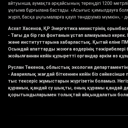
айтуынша, аумақта әрқайсының тереңдігі 1200 метрлі
ұңғыма бұрғылана бастады. «Асығыс қимылдауға болм
жүріп, басқа ұңғымаларға қауіп төндіруіміз мүмкін», -
Асхат Хасенов, ҚР Энергетика министрінің орынбас
- Тағы да бір газ фонтанын ұстап алмауымыз керек.
және институттарына хабарластық. Қытай еліне П
Осындай апаттарды жоюға өздерінің тәжірибелері 
жойылғаннан кейін құзыретті органдар әркім өз құз
Руслан Төкенов, облыстық экология департаменті
- Авариялық жағдай біткеннен кейін біз сәйкесінш
тыс тексеріс жұмыстарын жүргізетін боламыз. Негі
құрамын, қандай су шықты, оның құрамы қандай де
қорытындыларымен толықтай айқындалатын бола