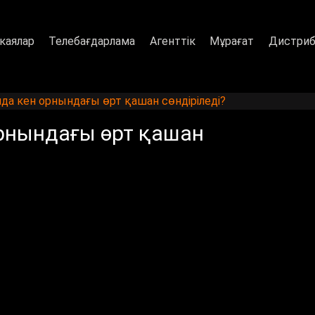
каялар
Телебағдарлама
Агенттік
Мұрағат
Дистриб
а кен орнындағы өрт қашан сөндіріледі?
рнындағы өрт қашан