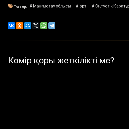
# Маңғыстау облысы
# өрт
# Оңтүстік Қаратұ
Тегтер:
Көмір қоры жеткілікті ме?