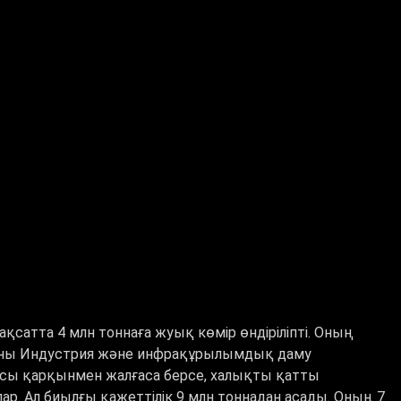
сатта 4 млн тоннаға жуық көмір өндіріліпті. Оның
Мұны Индустрия және инфрақұрылымдық даму
әл осы қарқынмен жалғаса берсе, халықты қатты
ар. Ал биылғы қажеттілік 9 млн тоннадан асады. Оның 7