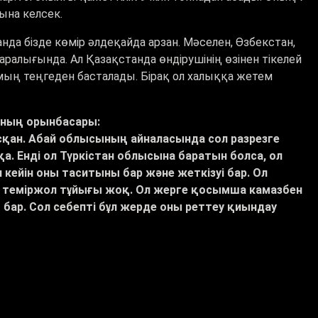
ына келсек.
да бізде көмір әлдеқайда арзан. Мәселен, Өзбекстан,
алығында. Ал Қазақстанда өндірушінің өзінен тікелей
 мың теңгеден басталады. Бірақ ол халыққа жетем
ының орынбасары:
сқан. Абай облысының айналасында сол разрезге
. Енді ол Түркістан облысына баратын болса, ол
 кейін оны таситыны бар және жеткізуі бар. Ол
 теміржол тұйығы жоқ. Ол жерге қосымша камазбен
 бар. Сол себепті бұл жерде оны реттеу қиындау