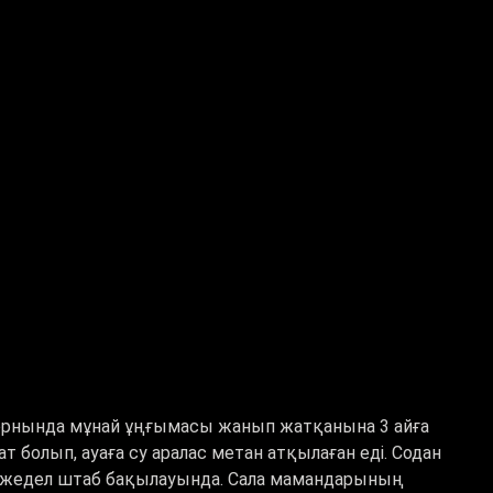
орнында мұнай ұңғымасы жанып жатқанына 3 айға
болып, ауаға су аралас метан атқылаған еді. Содан
ай жедел штаб бақылауында. Сала мамандарының