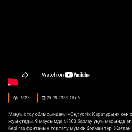
1327
28.08.2023, 18:05
Маңғыстау облысындағы «Оңтүстік Қаратұрын» кен 
жуықтады. 9 маусымда №303 барлау ұңғымасында апат 
бері газ фонтанын тоқтату мүмкін болмай тұр. Жағд