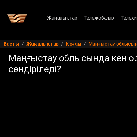
Жаңалықтар
Тележобалар
Телехи
Басты
Жаңалықтар
Қоғам
Маңғыстау облысынд
Маңғыстау облысында кен о
сөндіріледі?