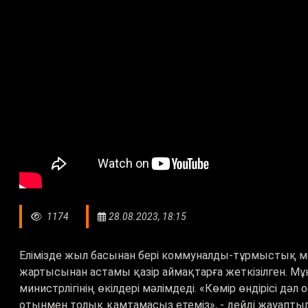
1174
28.08.2023, 18:15
Елімізде жыл басынан бері коммуналды-тұрмыстық мақ
жартысынан астамы қазір аймақтарға жеткізілген. 
министрлігінің өкілдері мәлімдеді. «Көмір өндірісі д
отынмен толық қамтамасыз етеміз», - дейді жауаптыл