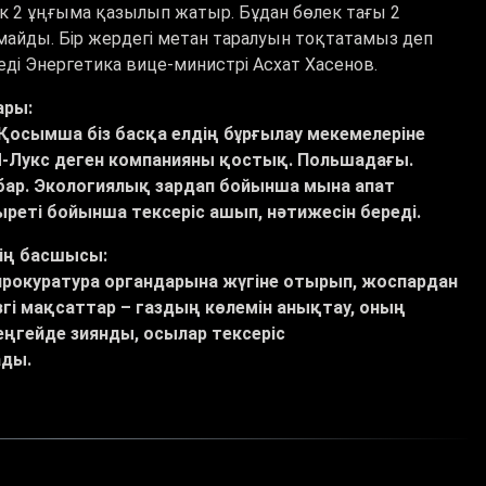
к 2 ұңғыма қазылып жатыр. Бұдан бөлек тағы 2
айды. Бір жердегі метан таралуын тоқтатамыз деп
 деді Энергетика вице-министрі Асхат Хасенов.
ары:
 Қосымша біз басқа елдің бұрғылау мекемелеріне
М-Лукс деген компанияны қостық. Польшадағы.
бар. Экологиялық зардап бойынша мына апат
ыреті бойынша тексеріс ашып, нәтижесін береді.
нің басшысы:
е прокуратура органдарына жүгіне отырып, жоспардан
згі мақсаттар – газдың көлемін анықтау, оның
ңгейде зиянды, осылар тексеріс
ды.