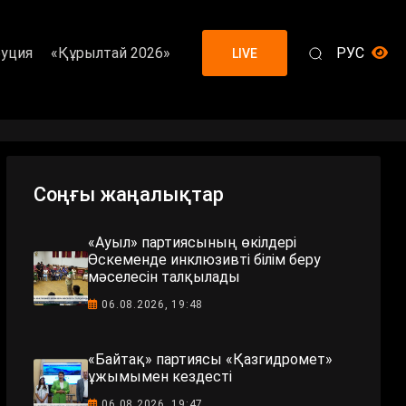
уция
«Құрылтай 2026»
РУС
LIVE
Соңғы жаңалықтар
«Ауыл» партиясының өкілдері
Өскеменде инклюзивті білім беру
мәселесін талқылады
06.08.2026, 19:48
«Байтақ» партиясы «Қазгидромет»
ұжымымен кездесті
06.08.2026, 19:47