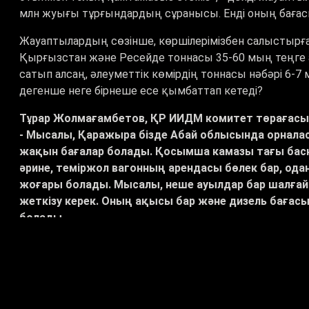
млн жуығы тұрғындардың сұранысы. Енді оның бағас
Жауаптылардың сөзінше, көршілерімізбен салыстырған
Қырғызстан және Ресейде тоннасы 35-60 мың теңге ар
сатып алсаң, әлеуметтік көмірдің тоннасы нәбәрі 6-7
дегенше неге бірнеше есе қымбаттап кетеді?
Тұрар Жолмағамбетов, ҚР ИИДМ комитет төрағас
- Мысалы, Қаражыра бізде Абай облысында орнала
жақын бағалар болады. Қосымша камазы тағы басқа
әрине, теміржол вагонның арендасы бөлек бар, одан
жоғары болады. Мысалы, неше ауылдар бар шалғай
жеткізу керек. Оның ақысы бар және дизель бағасы
болады.