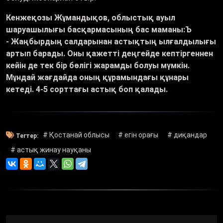
Кенжеқозы Жұмандықов, облыстық ауыл
шаруашылығы басқармасының бас маманы:Ъ
- Жаңбырдың салдарынан астықтың ылғалдылығы
артып барады. Оны қажетті деңгейде кептіргеннен
кейін де тек бір бөлігі жарамды болуы мүмкін.
Мұндай жағдайда оның құрамындағы құнары
кетеді. 4-5 сорттағы астық боп қалады.
# Қостанай облысы
# егін орағы
# диқандар
Тегтер:
# астық жинау науқаны