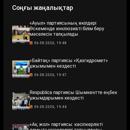
Соңғы жаңалықтар
«Ауыл» партиясының өкілдері
Өскеменде инклюзивті білім беру
мәселесін талқылады
06.08.2026, 19:48
«Байтақ» партиясы «Қазгидромет»
ұжымымен кездесті
06.08.2026, 19:47
Respublica партиясы Шымкентте еңбек
ұжымдарымен кездесті
06.08.2026, 19:44
«Ақ жол» партиясы: кәсіпкерлікті
дамыту мәселелері талқыланды