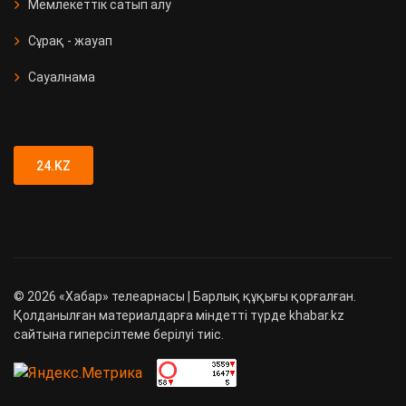
Мемлекеттік сатып алу
Сұрақ - жауап
Сауалнама
24.KZ
©
2026
«Хабар» телеарнасы | Барлық құқығы қорғалған.
Қолданылған материалдарға міндетті түрде khabar.kz
сайтына гиперсілтеме берілуі тиіс.