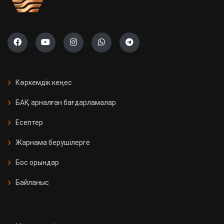
Көркемдік кеңес
БАҚ арналған бағдарламалар
Есептер
Жарнама берушілерге
Бос орындар
Байланыс