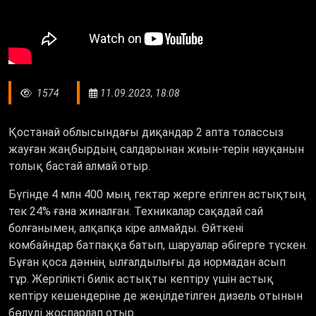
1574
11.09.2023, 18:08
Қостанай облысындағы диқандар 2 апта толассыз
жауған жаңбырдың салдарынан жиын-терін науқанын
толық бастай алмай отыр.
Бүгінде 4 млн 400 мың гектар жерге егілген астықтың
тек 24% ғана жиналған. Техникалар сақадай сай
болғанымен, алқапқа кіре алмайды. Өйткені
комбайндар батпаққа батып, шаруалар әбігерге түскен.
Бұған қоса дәннің ылғалдылығы да нормадан асып
тұр. Жергілікті билік астықты кептіру үшін астық
кептіру кешендеріне де жеңілдетілген дизель отынын
бөлуді жоспарлап отыр.