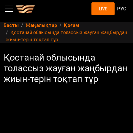
РУС
LIVE
Басты
Жаңалықтар
Қоғам
Қостанай облысында толассыз жауған жаңбырдан
жиын-терін тоқтап тұр
Қостанай облысында
толассыз жауған жаңбырдан
жиын-терін тоқтап тұр