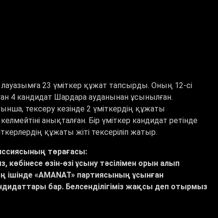
 лауазымға 23 үміткер құжат тапсырды. Оның 12-сі
лған 4 кандидат Шардара ауданынан ұсынылған.
нша, тексеру кезінде 2 үміткердің құжаты
елмейтіні анықталған. Бір үміткер кандидат ретінде
үміткерлердің құжаты жіті тексеріліп жатыр.
иссиясының төрағасы:
 көбінесе өзін-өзі ұсыну тәсілімен орын алып
ың ішінде «AMANAT» партиясының ұсынған
андидаттары бар. Белсенділігіміз жақсы деп отырмыз