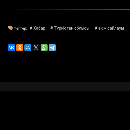
# Хабар
# Түркістан облысы
# әкім сайлауы
Тегтер:
Көркемдік 
БАҚ арналғ