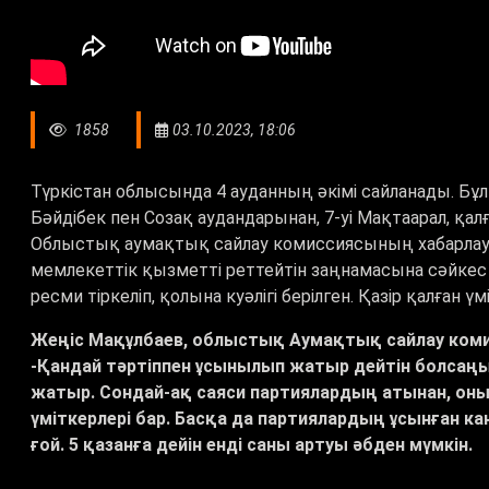
1858
03.10.2023, 18:06
Түркістан облысында 4 ауданның әкімі сайланады. Бұл
Бәйдібек пен Созақ аудандарынан, 7-уі Мақтаарал, қа
Облыстық аумақтық сайлау комиссиясының хабарлауы
мемлекеттік қызметті реттейтін заңнамасына сәйкес к
ресми тіркеліп, қолына куәлігі берілген. Қазір қалған 
Жеңіс Мақұлбаев, облыстық Аумақтық сайлау ком
-Қандай тәртіппен ұсынылып жатыр дейтін болсаңыз,
жатыр. Сондай-ақ саяси партиялардың атынан, он
үміткерлері бар. Басқа да партиялардың ұсынған к
ғой. 5 қазанға дейін енді саны артуы әбден мүмкін.