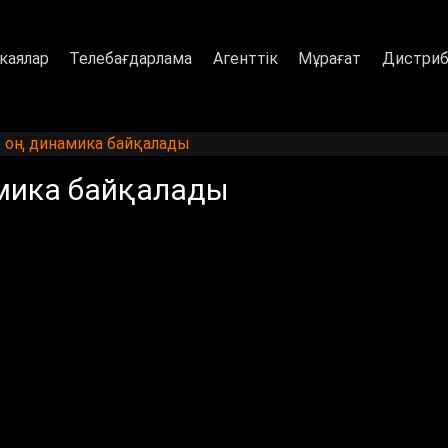
каялар
Телебағдарлама
Агенттік
Мұрағат
Дистриб
е оң динамика байқалады
амика байқалады