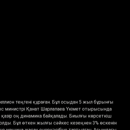
риллион теңгені құраған. Бұл осыдан 5 жыл бұрынғы
лыс министрі Қанат Шарлапаев Үкімет отырысында
қазір оң динамика байқалады. Биылғы көрсеткіш
 болды. Бұл өткен жылғы сәйкес кезеңнен 3% өскенін
не машина жасау өнеркәсібіне тартылған. Ағымдағы