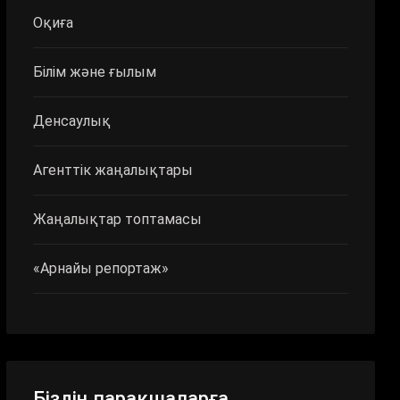
Оқиға
Білім және ғылым
Денсаулық
Агенттік жаңалықтары
Жаңалықтар топтамасы
«Арнайы репортаж»
Біздің парақшаларға