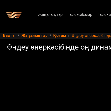
Жаңалықтар
Тележобалар
Телехи
Басты
Жаңалықтар
Қоғам
Өңдеу өнеркәсібінд
Өңдеу өнеркәсібінде оң дин