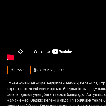
1568
03.10.2023, 18:11
Өткен жылы елімізде өндірілген өнімнің көлемі 21,1 т
көрсеткіштен екі есеге артық. Өнеркәсіп және құры
саланы дамытудың бағыттарын баяндады. Айтуынша, 
жаман емес. Өндіріс көлемі 8 айда 14 триллион теңге
көрсетеді. Жалпы биыл инвестицияның дені тамақ жә