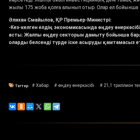
жылы 175 жоба қолға алынып отыр. Олар ел бойынша 
Әлихан Смайылов, ҚР Премьер-Министрі:
-Кез-келген елдің экономикасында өңдеу өнеркәсіб
асты. Жалпы өңдеу секторын дамыту бойынша барлық
оларды белсенді түрде іске асыруды қамтамасыз е
# Хабар
# өңдеу өнеркәсібі
# 21,1 триллион те
Тегтер: