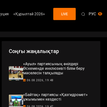
уция
«Құрылтай 2026»
РУС
LIVE
Соңғы жаңалықтар
«Ауыл» партиясының өкілдері
Өскеменде инклюзивті білім беру
мәселесін талқылады
06.08.2026, 19:48
«Байтақ» партиясы «Қазгидромет»
ұжымымен кездесті
06.08.2026, 19:47