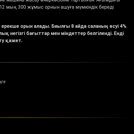
12 мың 300 жұмыс орнын ашуға мүмкіндік береді.
і ерекше орын алады. Биылғы 8 айда саланың өсуі 4%
 негізгі бағыттар мен міндеттер белгіленді. Енді
ту қажет.
ңге