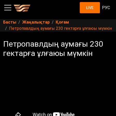
РУС
LIVE
Басты
Жаңалықтар
Қоғам
Петропавлдың аумағы 230 гектарға ұлғаюы мүмкін
Петропавлдың аумағы 230
гектарға ұлғаюы мүмкін