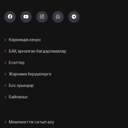
Көркемдік кеңес
БАҚ арналған бағдарламалар
Есептер
Жарнама берушілерге
Бос орындар
Байланыс
Мемлекеттік сатып алу