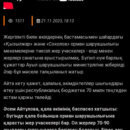
1511
21.11.2023, 18:13
Жергілікті билік өкілдерінің бастамасымен шаhардағы
«Қызылжар» және «Соколов» орман шаруашылығы
мекемелеріне тиесілі жер учаскелері - елді мекен
жерлері санатына ауыстырылмақ. Бүгінгі күні барлық
құжаттар Ауыл шаруашылығы министрлігіне жіберілді.
Әзір бұл мәселе талқыланып жатыр.
Айта кету қажет, қалалық әкімдіктегілер шығындары
өтеу үшін республикалық бюджетке 70 ммлн теңгеден
астам қаржы төлейді.
Әсем Айтұлова, қала әкімінің баспасөз хатшысы:
- Бүгінде қала бойынша орман шаруашылығына
қарасты жер учаскелері бар. Ол жерлер 70-90
жылдары тұрғындарға берілген болатын. Бірақ заң