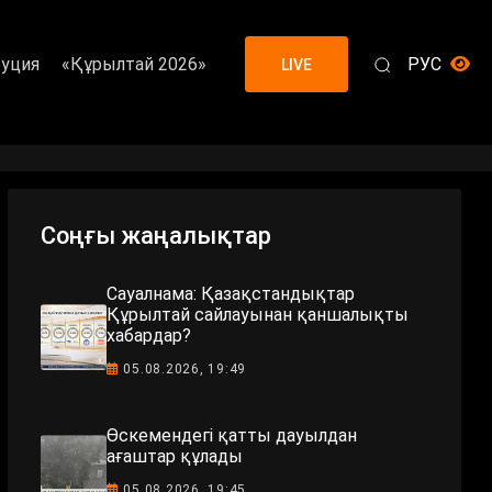
уция
«Құрылтай 2026»
РУС
LIVE
Соңғы жаңалықтар
Сауалнама: Қазақстандықтар
Құрылтай сайлауынан қаншалықты
хабардар?
05.08.2026, 19:49
Өскемендегі қатты дауылдан
ағаштар құлады
05.08.2026, 19:45