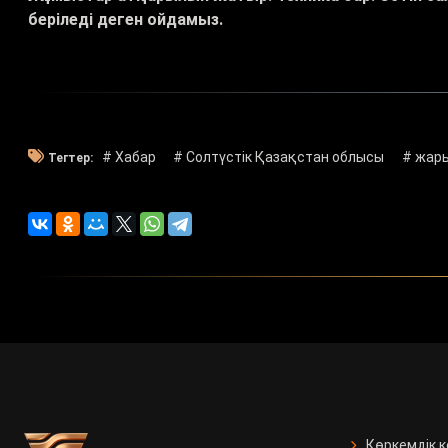
беріледі деген ойдамыз.
# Хабар
# Солтүстік Қазақстан облысы
# жары
Тегтер:
Көркемдік 