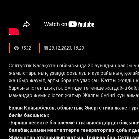
1532
28.12.2023, 18:23
Солтүстік Қазақстан облысында 20 ауылдың халқы ү
жұмыстарының ұзаққа созылуын ауа райының қолайсы
жаңбыр жауып, арты боранға ұласқан. Қатты желдің к
барлығы істен шықты. Бүгінде төтенше жағдайға бай
мамандар жұмыс істеп жатыр. Жалпы бүгінгі күні аймақ
Ерлан Қайырбеков, облыстық Энергетика және т
бөлім басшысы:
-Бірінші кезекте біз әлеуметтік нысандарды бақыла
балабақшамен мектептерге генераторлар қойылды.
Жұмыстар атқарылып жатыр. Техника бар. Сәтін са