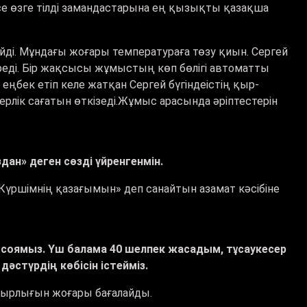
тсе өзге тілді замандастарына ең қызықты қазақша
йді. Мұндағы жоғары температураға төзу қиын. Сергей
ді. Бір жақсысы жұмыстың көп бөлігі автоматты
бек етіп келе жатқан Сергей бүгінде​істің қыр-
ерлік сағатын өткізеді.Жұмыс арасында​ әріптестерін
ан» деген сөзді үйренгенмін.
«Күршімнің қазағымын» деп санайтын азамат кәсібіне
 соямыз. Үш балама 40 шелпек жасадым, тұсаукесер
әстүрдің көбісін істейміз.
ашырлығын жоғары бағалайды.