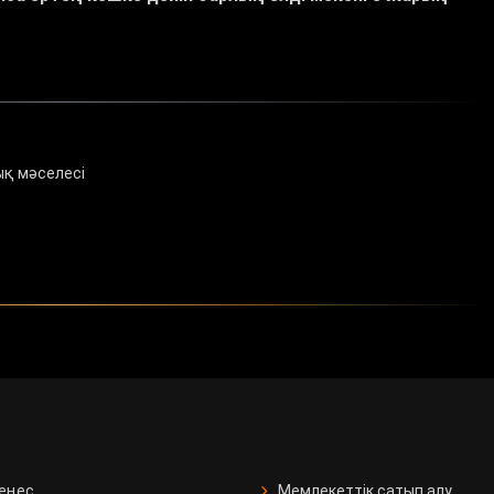
қ мәселесі
кеңес
Мемлекеттік сатып алу