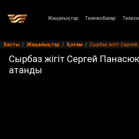
Жаңалықтар
Тележобалар
Телехи
Басты
Жаңалықтар
Қоғам
Сырбаз жігіт Серге
Сырбаз жігіт Сергей Панасю
атанды