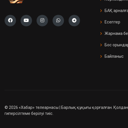
БАҚ арналғ
Есептер
Жарнама бе
Бос орында
Байланыс
©
2026
«Хабар» телеарнасы | Барлық құқығы қорғалған. Қолдан
гиперсілтеме берілуі тиіс.