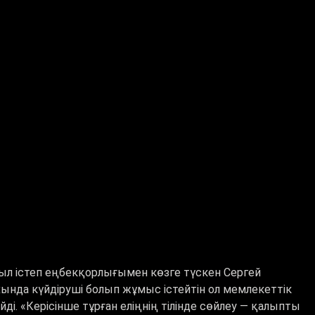
ыл істеп еңбекқорлығымен көзге түскен Сергей
да күйдіруші болып жұмыс істейтін ол мемлекеттік
і. «Керісінше тұрған еліңнің тілінде сөйлеу — қалыпты