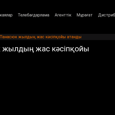
каялар
Телебағдарлама
Агенттік
Мұрағат
Дистриб
й Панасюк жылдың жас кәсіпқойы атанды
к жылдың жас кәсіпқойы