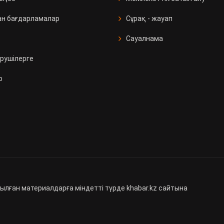
ан бағдарламалар
Сұрақ - жауап
Сауалнама
рушілерге
р
ылған материалдарға міндетті түрде khabar.kz сайтына