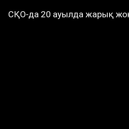
СҚО-да 20 ауылда жарық жо