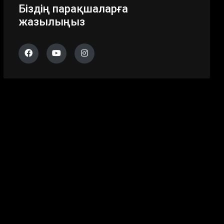
Біздің парақшаларға
жазылыңыз