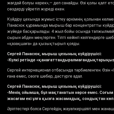
жағдай болуы керек»,— деп санайды. Өзі қолы қалт е
сөздерді үйретіп жүреді екен.
Күйдіру цехында жұмыс істеу әркімнің қолынан келме
Панасюк құрамында мырыш бар концентратты күйдіре
жүйеде басқарылады. 4 жыл бойы осында тапжылмай ең
сырын әбден меңгерген. Тіпті кейінгі келгендерге шеб
«қазақшаға» да қызықтырып қояды.
Сергей Панасюк, мырыш цехының күйдірушісі:
-Күлкі ретінде «қанағаттандыралмағандықтарыңызд
Сергей интернационал отбасында тәрбиеленген. Өзін 
ғана емес, сөзге шебер, дәстүрге адал.
Сергей Панасюк, мырыш цехының күйдірушісі:
-Менің ойымша, бұл мақтанатын нәрсе емес. Соғым
жасағам екі ұлға қызға жасамадық, сондықтан көп д
Әріптестері болса Сергейдің жауапкершілігі мен жан