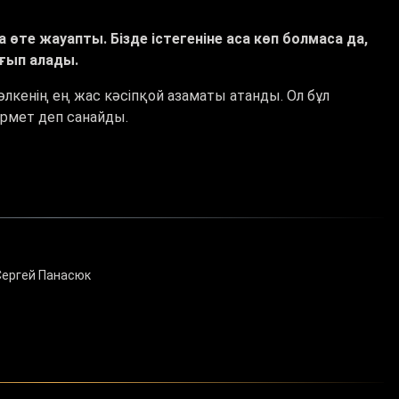
өте жауапты. Бізде істегеніне аса көп болмаса да,
ағып алады.
өлкенің ең жас кәсіпқой азаматы атанды. Ол бұл
рмет деп санайды.
Сергей Панасюк