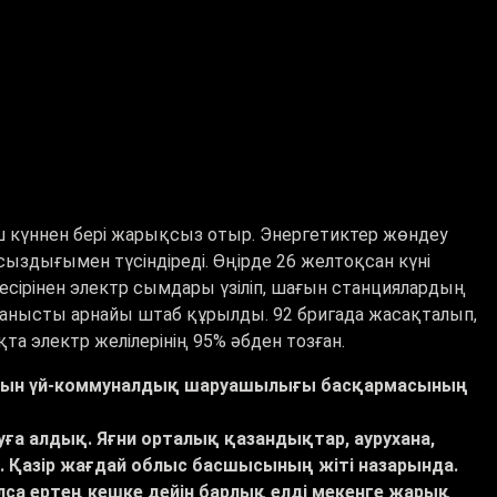
ш күннен бері жарықсыз отыр. Энергетиктер жөндеу
здығымен түсіндіреді. Өңірде 26 желтоқсан күні
есірінен электр сымдары үзіліп, шағын станциялардың
ланысты арнайы штаб құрылды. 92 бригада жасақталып,
та электр желілерінің 95% әбден тозған.
ұрғын үй-коммуналдық шаруашылығы басқармасының
уға алдық. Яғни орталық қазандықтар, аурухана,
 Қазір жағдай облыс басшысының жіті назарында.
лса ертең кешке дейін барлық елді мекенге жарық