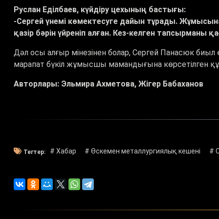
Руслан Еділбаев, күйдіру цехының бастығы:
-Сергей үнемі көмектесуге дайын тұрады. Жұмысына 
қазір бәрін үйреніп алған. Кез-келген тапсырманы қ
Дәл осы алғыр мінезінен болар, Сергей Панасюк биыл 
марапат бүкіл жұмысшы мамандығына көрсетілген құ
Авторлары: Эльмира Ахметова, Жігер Бабаханов
# Хабар
# Өскемен металлургиялық кешені
# 
Тегтер: