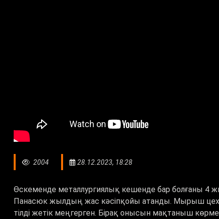
2004
28.12.2023, 18:28
Өскеменде металлургиялық кешенде бар болғаны 4 ж
Панасюк жылдың жас кәсіпқойы атанды. Мырыш цехын
тілді жетік меңгерген. Бірақ онысын мақтаныш көрмейд