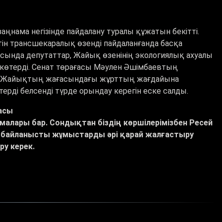
ңнама негізінде пайдалану туралы құжатын бекітті.
тін трансшекаралық өзенді пайдаланғанда басқа
ысында депутаттар, Жайық өзенінің экологиялық ахуалы
көтерді. Сенат төрағасы Мәулен Әшімбаевтың
ігі Жайықтың жағасындағы жұрттың жағдайына
ді белсенді түрде орындау керегін еске салды.
асы
малары бар. Сондықтан біздің көршілерімізбен Ресей
 байланысты жұмыстарды әрі қарай жалғастыру
у керек.