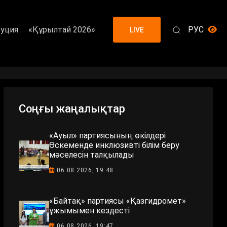
уция
«Құрылтай 2026»
РУС
LIVE
Соңғы жаңалықтар
«Ауыл» партиясының өкілдері
Өскеменде инклюзивті білім беру
мәселесін талқылады
06.08.2026, 19:48
«Байтақ» партиясы «Қазгидромет»
ұжымымен кездесті
06.08.2026, 19:47