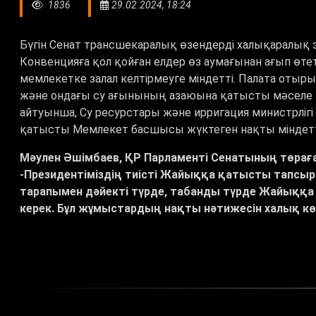
1836
29.02.2024, 18:24
Бүгін Сенат трансшекаралық өзендерді халықаралық за
Конвенцияға қол қойған елдер өз аумағынан ағып өте
мемлекетке залал келтірмеуге міндетті. Палата отыр
және ондағы су ағынының азаюына қатысты мәселе 
айтуынша, Су ресурстары және ирригация министрл
қатысты Мемлекет басшысы жүктеген нақты міндеттер
Мәулен Әшімбаев, ҚР Парламенті Сенатының төрағ
-Президентіміздің тиісті Жайыққа қатысты тапсыр
тарапымен дәйекті түрде, табанды түрде Жайыққа
керек. Бұл жұмыстардың нақты нәтижесін халық көр