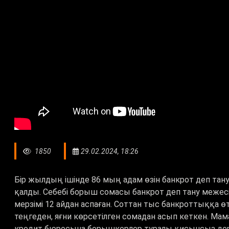
1850
29.02.2024, 18:26
Бір жылдың ішінде 86 мың адам өзін банкрот деп тану
қалды. Себебі борыш сомасы банкрот деп тану меже
мерзімі 12 айдан аспаған. Соттан тыс банкроттыққа ө
теңгеден, яғни көрсетілген сомадан асып кеткен. Ма
кредит бюросына борышкерлер туралы қисынсыз дер