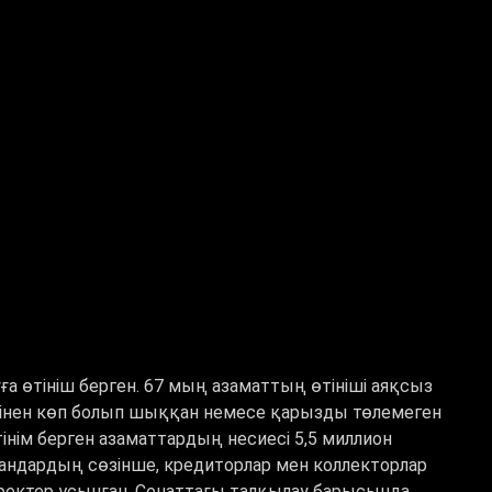
ға өтініш берген. 67 мың азаматтың өтініші аяқсыз
сінен көп болып шыққан немесе қарызды төлемеген
тінім берген азаматтардың несиесі 5,5 миллион
мандардың сөзінше, кредиторлар мен коллекторлар
ектер ұсынған. Сенаттағы талқылау барысында