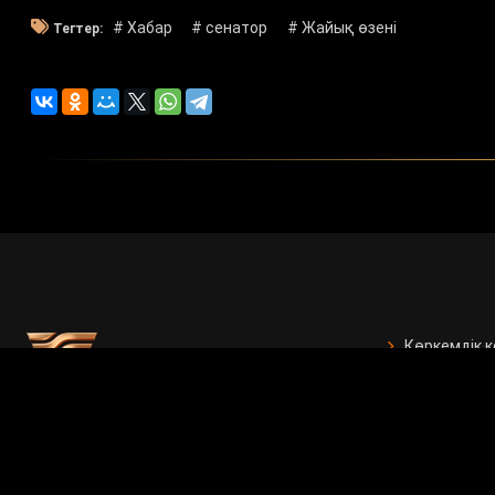
# Хабар
# сенатор
# Жайық өзені
Тегтер:
Көркемдік 
БАҚ арналғ
Есептер
Жарнама бе