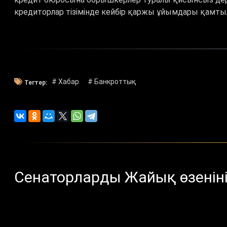
кредиторлар тізімінде кейбір қаржы ұйымдары қамт
# Хабар
# Банкроттық
Тегтер:
Сенаторларды Жайық өзенін