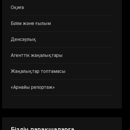
Оқиға
Білім және ғылым
Денсаулық
Агенттік жаңалықтары
Жаңалықтар топтамасы
«Арнайы репортаж»
Біздің парақшаларға