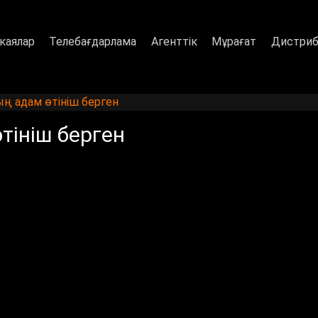
каялар
Телебағдарлама
Агенттік
Мұрағат
Дистриб
ң адам өтініш берген
тініш берген