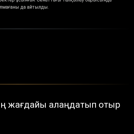
ылмағаны да айтылды.
ің жағдайы алаңдатып отыр