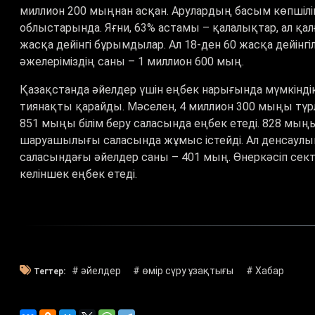
миллион 200 мыңнан асқан. Арулардың басым көпшілі
облыстарында. Яғни, 63% астамы – қалалықтар, ал қа
жасқа дейінгі бұрымдылар. Ал 18-ден 60 жасқа дейінгі
әжелеріміздің саны – 1 миллион 600 мың.
Қазақстанда әйелдер үшін еңбек нарығында мүмкіндік
тиянақты қарайды. Мәселен, 4 миллион 300 мыңы түрлі 
851 мыңы білім беру саласында еңбек етеді. 828 мың
шаруашылығы саласында жұмыс істейді. Ал денсаулы
саласындағы әйелдер саны – 401 мың. Өнеркәсіп сек
келіншек еңбек етеді.
# әйелдер
# өмір сүру ұзақтығы
# Хабар
Тегтер: