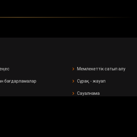
кеңес
Мемлекеттік сатып алу
ан бағдарламалар
Сұрақ - жауап
Сауалнама
рушілерге
р