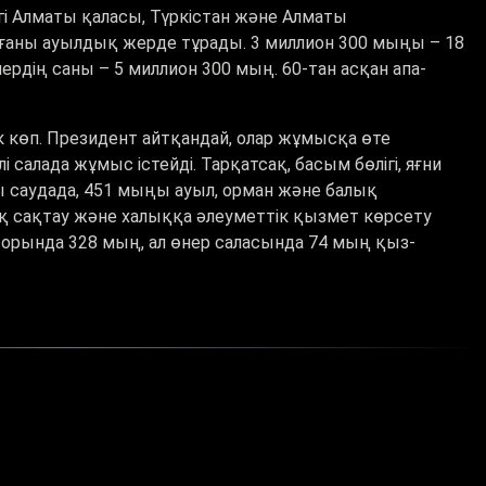
гі Алматы қаласы, Түркістан және Алматы
лғаны ауылдық жерде тұрады. 3 миллион 300 мыңы – 18
лердің саны – 5 миллион 300 мың. 60-тан асқан апа-
 көп. Президент айтқандай, олар жұмысқа өте
салада жұмыс істейді. Тарқатсақ, басым бөлігі, яғни
ы саудада, 451 мыңы ауыл, орман және балық
қ сақтау және халыққа әлеуметтік қызмет көрсету
торында 328 мың, ал өнер саласында 74 мың қыз-