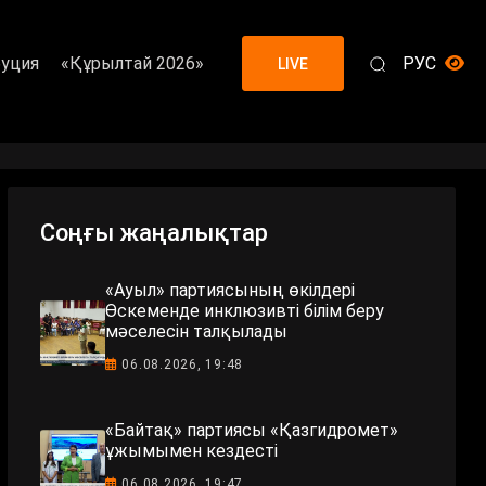
уция
«Құрылтай 2026»
РУС
LIVE
Соңғы жаңалықтар
«Ауыл» партиясының өкілдері
Өскеменде инклюзивті білім беру
мәселесін талқылады
06.08.2026, 19:48
«Байтақ» партиясы «Қазгидромет»
ұжымымен кездесті
06.08.2026, 19:47