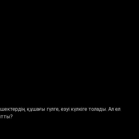
ктердің құшағы гүлге, езуі күлкіге толады. Ал ел
нтты?