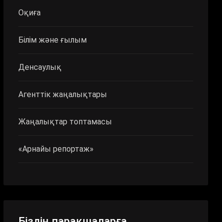
Оқиға
Білім және ғылым
Денсаулық
Агенттік жаңалықтары
Жаңалықтар топтамасы
«Арнайы репортаж»
Біздің парақшаларға