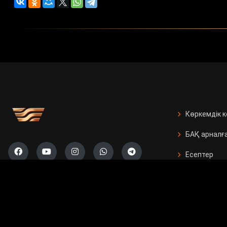
Көркемдік 
БАҚ арналғ
Есептер
Жарнама бе
Бос орында
Байланыс