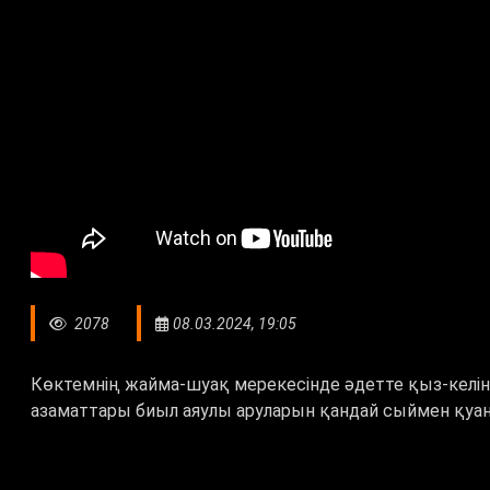
2078
08.03.2024, 19:05
Көктемнің жайма-шуақ мерекесінде әдетте қыз-келінше
азаматтары биыл аяулы аруларын қандай сыймен қуа