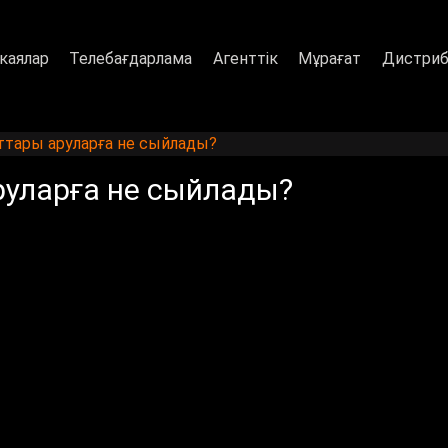
каялар
Телебағдарлама
Агенттік
Мұрағат
Дистриб
ттары аруларға не сыйлады?
руларға не сыйлады?