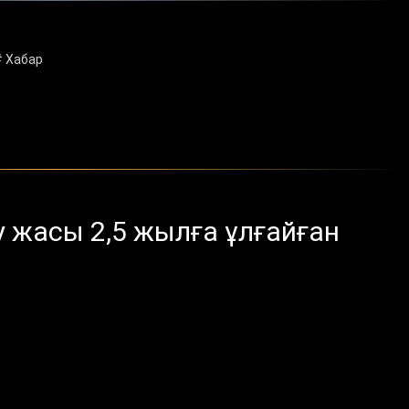
# Хабар
у жасы 2,5 жылға ұлғайған