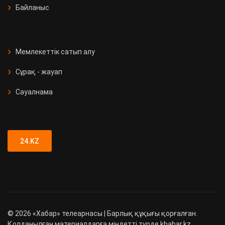
Байланыс
Мемлекеттік сатып алу
Сұрақ - жауап
Сауалнама
24.KZ
©
2026
«Хабар» телеарнасы | Барлық құқығы қорғалған.
Қолданылған материалдарға міндетті түрде khabar.kz