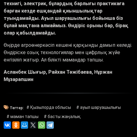
технигі, электрик, бұлардың барлығы практикаға
барған кезде ешқандай қиыншылықтар
туындамайды. Ауыл шаруашылығы бойынша біз
бұлай мақтана алмаймыз. Өндіріс орыны бар, бірақ
олар қабылдамайды.
Өңірде агроөнеркәсіп кешені қарқынды дамып келеді.
Өндіріске озық технологиялар мен цифрлық жүйе
енгізіліп жатыр. Ал білікті мамандар тапшы.
Асланбек Шығыр, Райхан Тәжібаева, Нұржан
Мұзарапшин
# Қызылорда облысы
# ауыл шаруашылығы
Тегтер:
# маман тапшы
# басты жаңалық