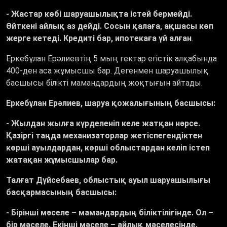
- Жастар көбі шаруашылықта істей бермейді.
Өйткені айлық аз дейді. Сосын қалаға, ақшасы көп
жерге кетеді. Кредиті бар, ипотекаға үй алған
.
Еркебұлан Ерәлиевтің 5 мың гектар егістік алқабында
400-ден аса жұмысшы бар. Дегенмен шаруашылық
басшысы білікті мамандардың жоқтығын айтады.
Еркебұлан Ерәлиев, шаруа қожалығының басшысы:
- Жылдан жылға күрделеніп келе жатқан нәрсе.
Қазіргі таңда механизаторлар жетіспегендіктен
көрші ауылдардан, көрші облыстардан келіп істеп
жатақан жұмысшылар бар.
Талғат Дүйсебаев, облыстық ауыл шаруашылығы
басқармасының басшысы:
- Бірінші мәселе
–
мамандардың біліктілігінде. Ол –
бір мәселе. Екінші мәселе – айлық мәселесінде.