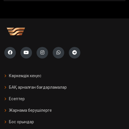
Көркемдік кеңес
БАҚ арналған бағдарламалар
Есептер
Жарнама берушілерге
Бос орындар