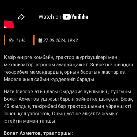
1146
27.09.2024, 19:42
Қазір өңірге комбайн, трактор жүргізушілері мен
механизатор, агроном ауадай қажет. Зейнетке шыққан
тәжірибелі мамандардың орнын басатын жастар аз.
Мәселе жыл сайын күрделеніп барады.
Нағи Ілиясов атындағы Сырдария ауылының тұрғыны
Болат Ахметов үш жыл бұрын зейнетке шыққан. Бірақ
45 жылдық тәжірибесі бар тракторшының үйреншікті
ісінен қол үзгісі жоқ. Оның үстіне алқапта жұмыс
істейтін маман тапшы.
Болат Ахметов, тракторшы: