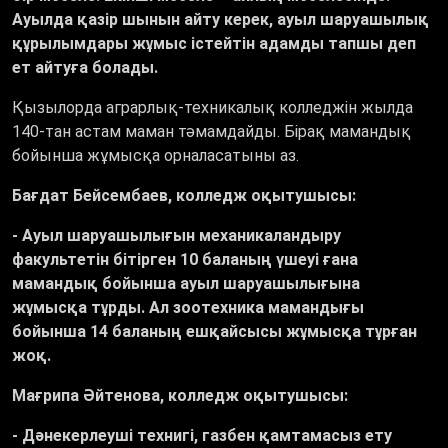
Ауылда қазір шынын айту керек, ауыл шаруашылық
құрылымдары жұмыс істейтін адамды тапшы деп
ет айтуға болады.
Қызылорда аграрлық-техникалық колледжін жылда
140-тан астам маман тәмамдайды. Бірақ мамандық
бойынша жұмысқа орналасатыны аз.
Бағдат Бейсембаев, колледж оқытушысы:
- Ауыл шаруашылығын механикаландыру
факультетін бітірген 10 баланың үшеуі ғана
мамандық бойынша ауыл шаруашылығына
жұмысқа тұрды. Ал зоотехника мамандығы
бойынша 14 баланың ешқайсысы жұмысқа тұрған
жоқ.
Мағрипа Әйтенова, колледж оқытушысы:
- Дәнекерлеуші технигі, газбен қамтамасыз ету