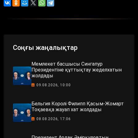
Соңғы жаңалықтар
Мемлекет басшысы Сингапур
Президентіне құттықтау жеделхатын
жолдады
09.08.2026, 10:00
Бельгия Королі Филипп Қасым-Жомарт
Тоқаевқа жауап хат жолдады
08.08.2026, 17:06
Президент Ардақ Әмірқұловтың