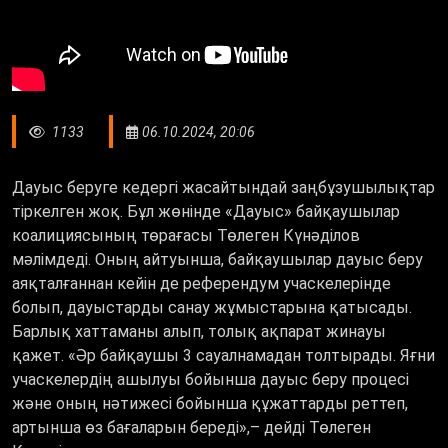
1133
06.10.2024, 20:06
Дауыс беруге кедергі жасайтындай заңбұзушылықтар
тіркелген жоқ. Бұл жөнінде «Дауыс» байқаушылар
коалициясының төрағасы Төлеген Күнәділов
мәлімдеді. Оның айтуынша, байқаушылар дауыс беру
аяқталғаннан кейін де референдум учаскелерінде
болып, дауыстарды санау жұмыстарына қатысады.
Барлық хаттаманы алып, толық ақпарат жинауы
қажет. «Әр байқаушы 3 сауалнамадан толтырады. Яғни
учаскелердің ашылуы бойынша дауыс беру процесі
және оның нәтижесі бойынша құжаттарды реттеп,
артынша өз бағаларын береді»,– дейді Төлеген