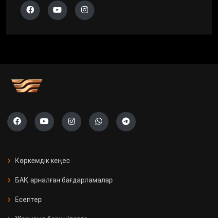
Көркемдік кеңес
БАҚ арналған бағдарламалар
Есептер