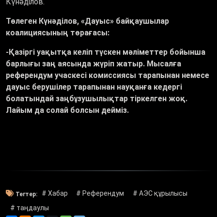
Күнәділов.
Төлеген Күнәділов, «Дауыс» байқаушылар
коалициясының төрағасы:
-Қазіргі уақытқа келіп түскен мәліметтер бойынша
барлығы заң аясында жүріп жатыр. Мысалға
референдум учаскесі комиссиясы тарапынан немесе
дауыс берушілер тарапынан науқанға кедергі
болатындай заңбұзушылықтар тіркелген жоқ.
Лайым да солай болсын дейміз.
# Хабар
# Референдум
# АЭС құрылысы
Тегтер:
# таңдаулы