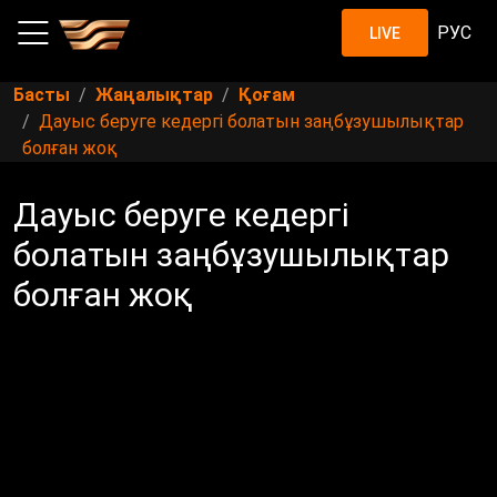
РУС
LIVE
Басты
Жаңалықтар
Қоғам
Дауыс беруге кедергі болатын заңбұзушылықтар
болған жоқ
Дауыс беруге кедергі
болатын заңбұзушылықтар
болған жоқ