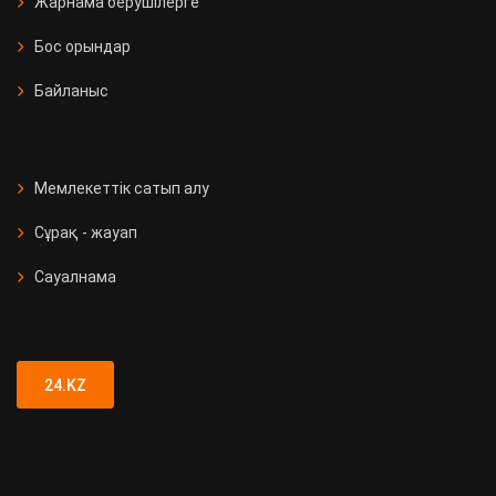
Жарнама берушілерге
Бос орындар
Байланыс
Мемлекеттік сатып алу
Сұрақ - жауап
Сауалнама
24.KZ