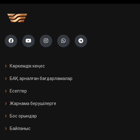
Көркемдік кеңес
БАҚ арналған бағдарламалар
Есептер
Жарнама берушілерге
Бос орындар
Байланыс