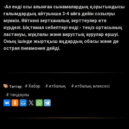
-Ал енді осы алынған сынамалардың қорытындысы
ғалымдардың айтуынша 3-4 айға дейін созылуы
мүмкін. Өйткені зертханалық зерттеулер өте
күрделі. Ықтимал себептері енді - теңіз ортасының
ластануы, жұқпалы және вирустық аурулар өршуі.
Оның ішінде жыртқыш аңдардың обасы және де
острая пневмония дейді.
# Хабар
# итбалық
# итбалық өлексесі
Тегтер:
# таңдаулы