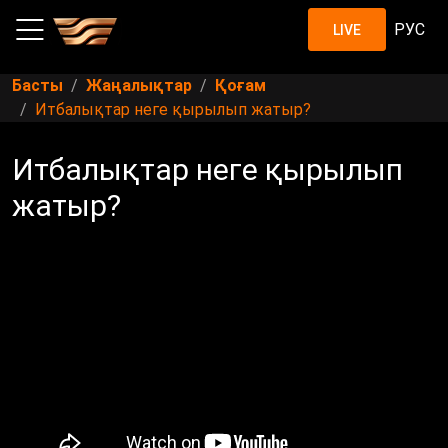
РУС
LIVE
Басты
Жаңалықтар
Қоғам
Итбалықтар неге қырылып жатыр?
Итбалықтар неге қырылып
жатыр?