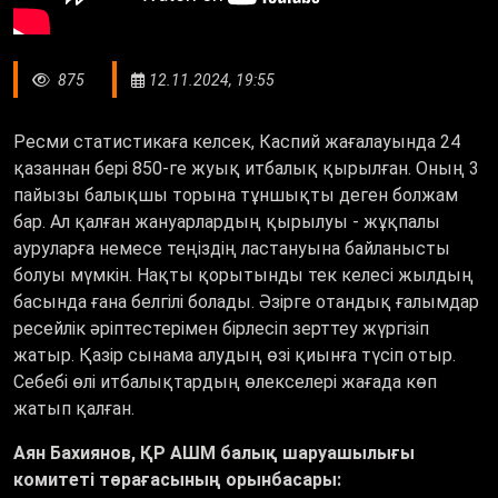
875
12.11.2024, 19:55
Ресми статистикаға келсек, Каспий жағалауында 24
қазаннан бері 850-ге жуық итбалық қырылған. Оның 3
пайызы балықшы торына тұншықты деген болжам
бар. Ал қалған жануарлардың қырылуы - жұқпалы
ауруларға немесе теңіздің ластануына байланысты
болуы мүмкін. Нақты қорытынды тек келесі жылдың
басында ғана белгілі болады. Әзірге отандық ғалымдар
ресейлік әріптестерімен бірлесіп зерттеу жүргізіп
жатыр. Қазір сынама алудың өзі қиынға түсіп отыр.
Себебі өлі итбалықтардың өлекселері жағада көп
жатып қалған.
Аян Бахиянов, ҚР АШМ балық шаруашылығы
комитеті төрағасының орынбасары: