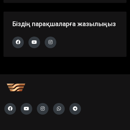
Біздің парақшаларға жазылыңыз