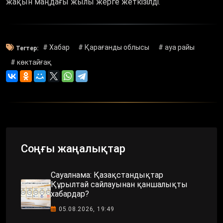
жақын маңдағы жылы жерге жеткізілді.
# Хабар
# Қарағанды облысы
# ауа райы
Тегтер:
# көктайғақ
Соңғы жаңалықтар
Сауалнама: Қазақстандықтар
Құрылтай сайлауынан қаншалықты
хабардар?
05.08.2026, 19:49