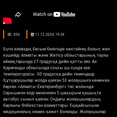
856
11.12.2024, 19:36
Бүгін еліміздің басым бөлігінде көктайғақ болып, жел
күшейді. Алматы және Жетісу облыстарының таулы
аймақтарында 27 градусқа дейін қатты аяз. Ал
Қарағанды облысында соңғы үш күнде ауа
температурасы -30 градусқа дейін төмендеді.
Құтқарушылар жолда қалған 53 жолаушыға көмекке
барған. «Алматы-Екатеринбург» тас жолында
Сарышаған елді мекенінен 5 шақырым қашықта
автобус сынып қалған. Ондағы жолаушылардың
барлығы Өзбекстан азаматтары. Ешқайсысына
медициналық көмек қажет болмады. Жолаушылар