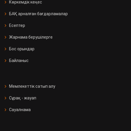
Көркемдік кеңес
БАҚ арналған бағдарламалар
Есептер
Жарнама берушілерге
Бос орындар
Байланыс
Мемлекеттік сатып алу
Сұрақ - жауап
Сауалнама