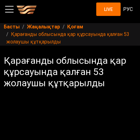
РУС
LIVE
Басты
Жаңалықтар
Қоғам
Қарағанды облысында қар құрсауында қалған 53
жолаушы құтқарылды
Қарағанды облысында қар
құрсауында қалған 53
жолаушы құтқарылды