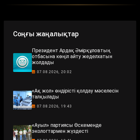
Соңғы жаңалықтар
Президент Ардақ Әмірқұловтың
отбасына көңіл айту жеделхатын
жолдады
07.08.2026, 20:02
«Ақ жол» өндірісті қолдау мәселесін
талқылады
07.08.2026, 19:43
«Ауыл» партиясы Өскеменде
экологтармен жүздесті