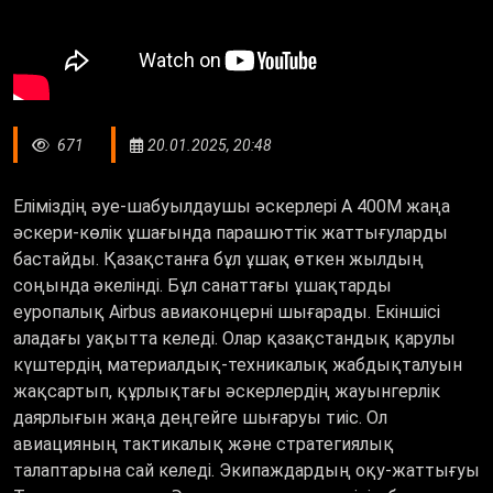
671
20.01.2025, 20:48
Еліміздің әуе-шабуылдаушы әскерлері A 400M жаңа
әскери-көлік ұшағында парашюттік жаттығуларды
бастайды. Қазақстанға бұл ұшақ өткен жылдың
соңында әкелінді. Бұл санаттағы ұшақтарды
еуропалық Airbus авиаконцерні шығарады. Екіншісі
аладағы уақытта келеді. Олар қазақстандық қарулы
күштердің материалдық-техникалық жабдықталуын
жақсартып, құрлықтағы әскерлердің жауынгерлік
даярлығын жаңа деңгейге шығаруы тиіс. Ол
авиацияның тактикалық және стратегиялық
талаптарына сай келеді. Экипаждардың оқу-жаттығуы