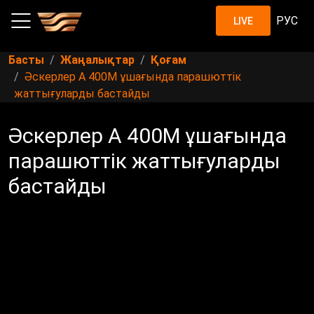
РУС
LIVE
Басты
Жаңалықтар
Қоғам
Әскерлер A 400M ұшағында парашюттік
жаттығуларды бастайды
Әскерлер A 400M ұшағында
парашюттік жаттығуларды
бастайды