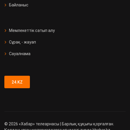
Байланыс
Мемлекеттік сатып алу
Сұрақ - жауап
Сауалнама
24.KZ
©
2026
«Хабар» телеарнасы | Барлық құқығы қорғалған.