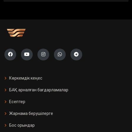
Көркемдік кеңес
БАҚ арналған бағдарламалар
Есептер
Жарнама берушілерге
Бос орындар