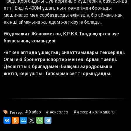
Талдықорғандағы Әуе қорғаныс күштерінің базасында
өтті. Енді A 400M ұшағының көмегімен броньды
машиналар мен сарбаздарды еліміздің бір аймағынан
екінші аймағына жылдам жеткізуге болады.
Әбдімәжит Жанахметов, ҚР ҚК Талдықорған әуе
базасының командирі:
-Өткен аптада ұшақтың сипаттамалары тексерілді.
Оған екі бронетранспортер мен екі Арлан тиелді.
Десанттық бригадамен Балқаш аэродромына
жетіп, кері ұшты. Тапсырма сәтті орындалды.
# Хабар
# әскерлер
# әскери-көлік ұшағы
Тегтер: