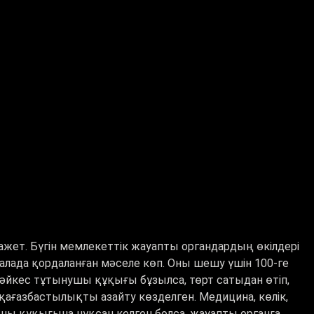
жет. Бүгін мемлекеттік жауапты органдардың өкілдері
салада қордаланған мәселе көп. Оны шешу үшін 100-ге
әйкес тұтынушы құқығы бұзылса, төрт сатыдан өтіп,
 қағазбастылықты азайту көзделген. Медицина, көлік,
шы құқығына нұқсан келген болса, жауапты органға