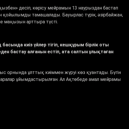
ңызбен» десіп, көрісу мейрамын 13 наурыздан бастап
н қойылымды тамашалады. Бауырлас түрік, әзірбайжан,
еке маңызын арттыра түсті.
 басында киіз үйлер тігіп, кешқұрым бірлік оты
ден бастау алғанын естіп, ата салтын ұлықтаған
с орнында ұлттық киіммен жүруі көз қуантады. Бүгін
аралар ұйымдастырылған. Ал Ақтөбеде амал мейрамы
тып өткендей бұл мереке еліміздің батыс өңірінде кең
р сияқты оңтүстік, оңтүстік-батыс ауданында