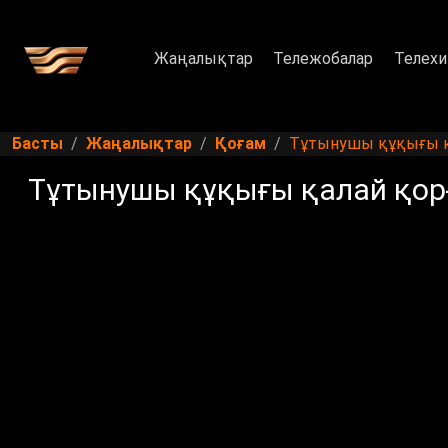
Жаңалықтар
Тележобалар
Телехи
Басты
Жаңалықтар
Қоғам
Тұтынушы құқығы қ
Тұтынушы құқығы қалай қо