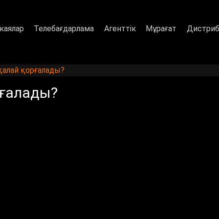
каялар
Телебағдарлама
Агенттік
Мұрағат
Дистриб
алай қорғалады?
рғалады?