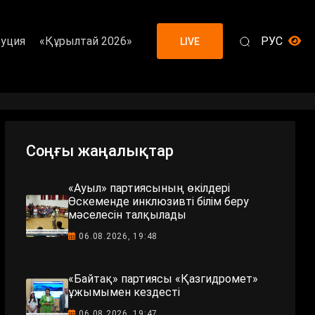
уция
«Құрылтай 2026»
РУС
LIVE
Соңғы жаңалықтар
«Ауыл» партиясының өкілдері
Өскеменде инклюзивті білім беру
мәселесін талқылады
06.08.2026, 19:48
«Байтақ» партиясы «Қазгидромет»
ұжымымен кездесті
06.08.2026, 19:47