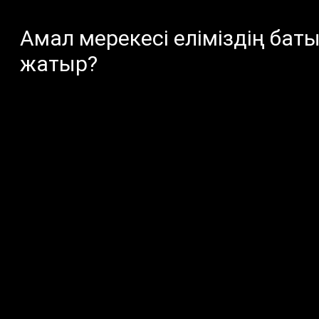
Амал мерекесі еліміздің ба
жатыр?