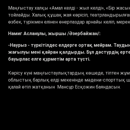
Маңғыстау халқы «Амал келді - жыл келді», «Бір жасы
тойлайды. Халық құшақ жая көрісіп, театрландырылға
өзбек, түрікмен елінен өнерпаздар арнайы келіп, мер
Намиг Асланұлы, жыршы /Әзербайжан/:
-Наурыз - түркітілдес елдерге ортақ мейрам. Таудың
жағылуы мені қайран қалдырды. Бұл дәстүрдің ерте
бауырлас елге құрметім арта түсті.
Көрісу күні маңғыстаулықтардың көшеде, тіптен жұмы
облыстың барлық елді мекенінде мәдени-спорттық ш
қалай өтіп жатқанын Мансұр Есқожин баяндасын.
Мансұр Есқожин, тілші:
-Амал мерекесі құтты болсын, ағайын! Иә, әріптесім ай
таралған. Ақтөбенің Байғанин, Темір, Мұғалжар, Шалқа
шоғырланған ел ежелден атап өтеді.