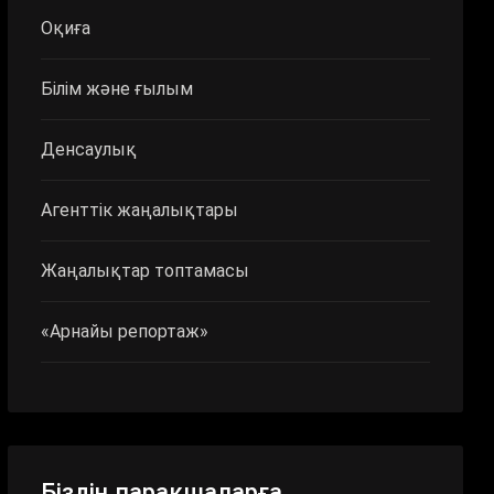
Оқиға
Білім және ғылым
Денсаулық
Агенттік жаңалықтары
Жаңалықтар топтамасы
«Арнайы репортаж»
Біздің парақшаларға