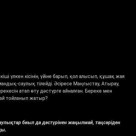
 кіші үлкен кісінің үйіне барып, қол алысып, құшақ жая
мандық-саулық тілейді. Әсіресе Маңғыстау, Атырау,
кесін атап өту дәстүрге айналған. Береке мен
қалай тойланып жатыр?
таулықтар биыл да дәстүрінен жаңылмай, таңсәріден
лды.