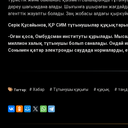
дереу шағымдана алады. Шығынға ұшыраған жағдайда
агенттік жауапты болады. Заң жобасы алдағы қыркү
Серік Құсайынов, ҚР СИМ тұтынушылар құқықтарын
-Оған қоса, Омбудсман институты құрылады. Мысал
миллион халық тұтынушы болып саналады. Ондай и
Сонымен қатар электронды саудада нормаларды, е
# Хабар
# Тұтынушы құқығы
# құқық
# таң
Тегтер: