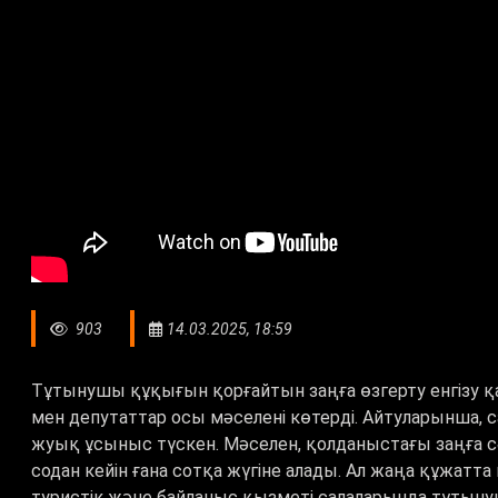
903
14.03.2025, 18:59
Тұтынушы құқығын қорғайтын заңға өзгерту енгізу қа
мен депутаттар осы мәселені көтерді. Айтуларынша, 
жуық ұсыныс түскен. Мәселен, қолданыстағы заңға с
содан кейін ғана сотқа жүгіне алады. Ал жаңа құжатта
туристік және байланыс қызметі салаларында тұтыну