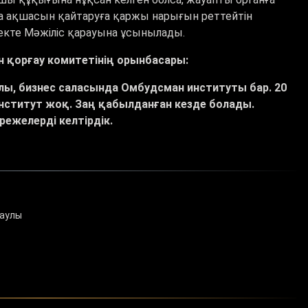
 ақшасын қайтаруға қаржы нарығын реттейтін
йекте Мәжіліс қарауына ұсынылады.
 қорғау комитетінің орынбасары:
ы, бизнес саласында Омбудсман институты бар. 20
нститут жоқ. Заң қабылданған кезде болады.
режелерді келтірдік.
даулы