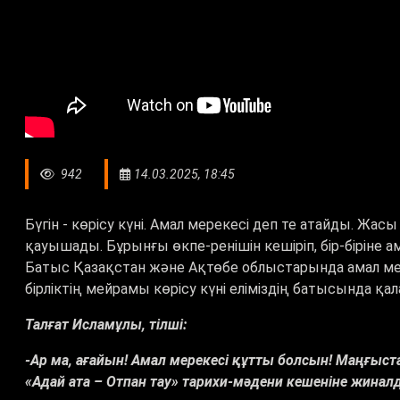
942
14.03.2025, 18:45
Бүгін - көрісу күні. Амал мерекесі деп те атайды. Жасы
қауышады. Бұрынғы өкпе-ренішін кешіріп, бір-біріне а
Батыс Қазақстан және Ақтөбе облыстарында амал мере
бірліктің мейрамы көрісу күні еліміздің батысында 
Талғат Исламұлы, тілші:
-Ар ма, ағайын! Амал мерекесі құтты болсын! Маңғыс
«Адай ата – Отпан тау» тарихи-мәдени кешеніне жина