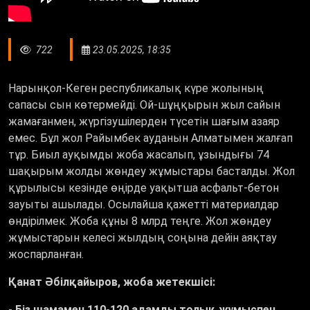
722
23.05.2025, 18:35
Нарынқол-Кеген республикалық күре жолының
сапасы сын көтермейді. Ой-шұңқырын жыл сайын
жамағанмен, жүргізушілерден түсетін шағым азаяр
емес. Бұл жол Райымбек ауданын Алматымен жалғап
тұр. Биыл ауқымды жоба жасалып, ұзындығы 74
шақырым жолды жөндеу жұмыстары басталды. Жол
құрылысы кезінде өңірде уақытша асфальт-бетон
зауыты ашылады. Осылайша қажетті материалдар
өндірілмек. Жоба құны 8 млрд теңге. Жол жөндеу
жұмыстарын келесі жылдың соңына дейін аяқтау
жоспарланған.
Қанат Әбілқайыров, жоба жетекшісі:
- Біз шамамен 110-120 адамды толық жұмыспен