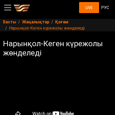
РУС
LIVE
Басты
Жаңалықтар
Қоғам
Нарынқол-Кеген күрежолы жөнделеді
Нарынқол-Кеген күрежолы
жөнделеді