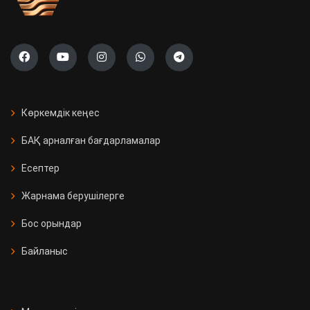
Көркемдік кеңес
БАҚ арналған бағдарламалар
Есептер
Жарнама берушілерге
Бос орындар
Байланыс