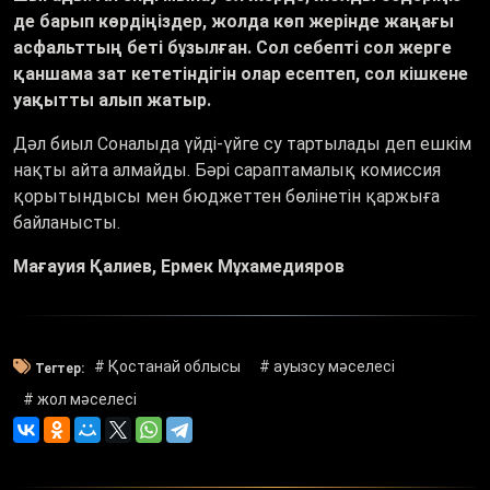
де барып көрдіңіздер, жолда көп жерінде жаңағы
асфальттың беті бұзылған. Сол себепті сол жерге
қаншама зат кететіндігін олар есептеп, сол кішкене
уақытты алып жатыр.
Дәл биыл Соналыда үйді-үйге су тартылады деп ешкім
нақты айта алмайды. Бәрі сараптамалық комиссия
қорытындысы мен бюджеттен бөлінетін қаржыға
байланысты.
Мағауия Қалиев, Ермек Мұхамедияров
# Қостанай облысы
# ауызсу мәселесі
Тегтер:
# жол мәселесі