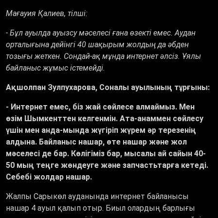
Мағауия Қалиев, тілші:
- Бұл ауылда ауызсу мәселесі ғана өзекті емес. Аудан
орталығына дейінгі 40 шақырым жолдың да әбден
тозығы жеткен. Сондай-ақ мұнда интернет әлсіз. Ұялы
байланыс жұмыс істемейді.
Ақшолпан Зулпухарова, Соналы ауылының тұрғыны:
- Интернет емес, біз жай сөйлесе алмаймыз. Мен
өзім Шымкенттен келгенмін. Ата-анаммен сөйлесу
үшін мен анда-мында жүгіріп жүрем әр терезенің
алдына. Байланыс нашар, өте нашар және жол
мәселесі де бар.
Көлігіміз бар, мысалы ай сайын 40-
50 мың теңге жөндеуге және запчастьтарға кетеді.
Себебі жолдар нашар.
Жалпы Сарыкөл ауданында интернет байланысы
нашар 4 ауыл қалып отыр. Биыл олардың барлығы