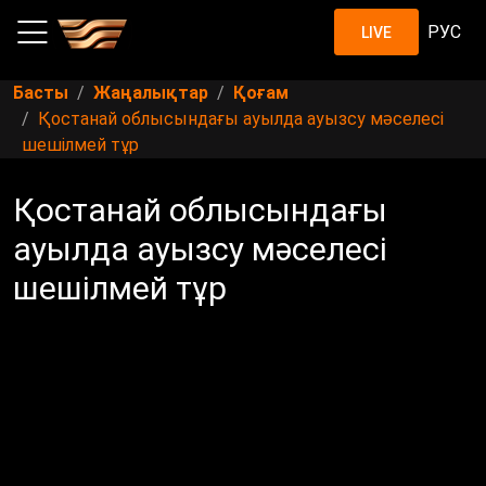
РУС
LIVE
Басты
Жаңалықтар
Қоғам
Қостанай облысындағы ауылда ауызсу мәселесі
шешілмей тұр
Қостанай облысындағы
ауылда ауызсу мәселесі
шешілмей тұр