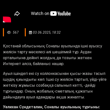
567
03.06.2025, 18:32
Қостанай облысының Соналы ауылында ішкі ауызсу
желісін тарту мәселесі әлі шешілмей тұр. Аудан
орталығына дейінгі жолдың да тозығы жеткен.
Интернет әлсіз, байланыс нашар.
Ауыл ішіндегі екі су коллонкасынан қысы-жазы тасып
ішудің қиындығы көп. Ішкі су желісін тартып, үйді-үйге
жеткізу жұмысы созбаққа салынып кетті, -дейді
тұрғындар. Оның жобалық-сметалық құжатын
дайындауға ауыл адамдары ақша жинапты.
Уәлихан Сүндеталин, Соналы ауылының тұрғыны: