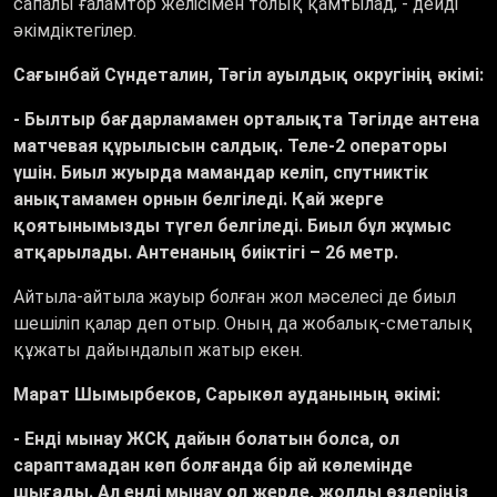
сапалы ғаламтор желісімен толық қамтылад, - дейді
әкімдіктегілер.
Сағынбай Сүндеталин, Тәгіл ауылдық округінің әкімі:
-
Былтыр бағдарламамен орталықта Тәгілде антена
матчевая құрылысын салдық.
Теле-2 операторы
үшін. Биыл жуырда мамандар келіп, спутниктік
анықтамамен орнын белгіледі. Қай жерге
қоятынымызды түгел белгіледі. Биыл бұл жұмыс
атқарылады. Антенаның биіктігі – 26 метр.
Айтыла-айтыла жауыр болған жол мәселесі де биыл
шешіліп қалар деп отыр. Оның да жобалық-сметалық
құжаты дайындалып жатыр екен.
Марат Шымырбеков, Сарыкөл ауданының әкімі:
- Енді мынау ЖСҚ дайын болатын болса, ол
сараптамадан көп болғанда бір ай көлемінде
шығады. Ал енді мынау ол жерде, жолды өздеріңіз