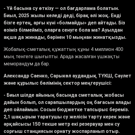
-
Үй басына су өткізу — ол бағдарлама болатын.
Биыл, 2025 жылы келеді деді, бірақ әлі жоқ. Енді
бізге ертең, арғы күні «болмайды» деп айтады. Біз
өзіміз білмейміз, оларға сенуге бола ма? Ауылдан
ақша да жинады, бәрінен 10 мыңнан жинатқызды.
Жобалық-сметалық құжаттың құны 4 миллион 400
мың тенгеге шығыпты. Арада жасалған үшжақты
меморандум да бар.
Александр Саенко, Сарыкөл аудандық ТҮКШ, Сәулет
және құрылыс бөлімінің сектор меңгерушісі:
- Биыл шілде айының басында сметалық жобасы
дайын болып, ол сарапшылардың оң бағасын алады
деп ойлаймын. Сосын бюджетке тапсырыс береміз.
2,1 шақырым таратушы су желісін тарту керек және
әрқайсысы 150 текше метр екі резервуар мен су
сорғыш станциясын орнату жоспарланып отыр.