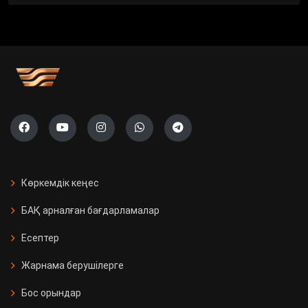
Көркемдік кеңес
БАҚ арналған бағдарламалар
Есептер
Жарнама берушілерге
Бос орындар