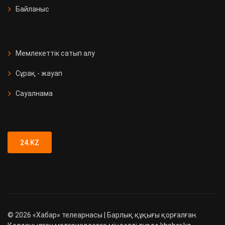
Байланыс
Мемлекеттік сатып алу
Сұрақ - жауап
Сауалнама
24.KZ
©
2026
«Хабар» телеарнасы | Барлық құқығы қорғалған.