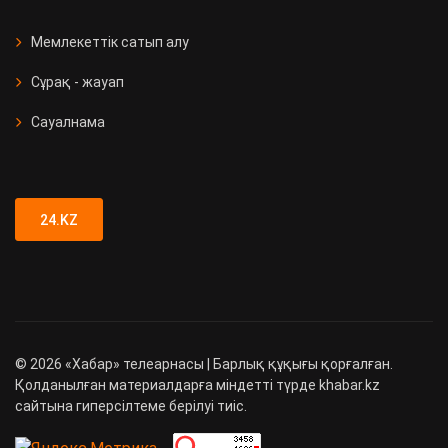
Мемлекеттік сатып алу
Сұрақ - жауап
Сауалнама
24.KZ
©
2026
«Хабар» телеарнасы | Барлық құқығы қорғалған.
Қолданылған материалдарға міндетті түрде khabar.kz
сайтына гиперсілтеме берілуі тиіс.