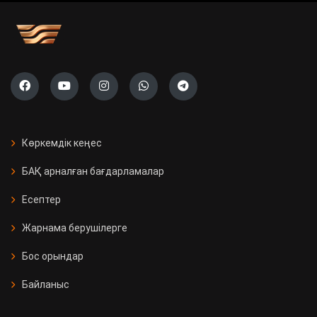
Көркемдік кеңес
БАҚ арналған бағдарламалар
Есептер
Жарнама берушілерге
Бос орындар
Байланыс