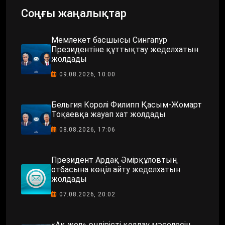
Соңғы жаңалықтар
Мемлекет басшысы Сингапур
Президентіне құттықтау жеделхатын
жолдады
09.08.2026, 10:00
Бельгия Королі Филипп Қасым-Жомарт
Тоқаевқа жауап хат жолдады
08.08.2026, 17:06
Президент Ардақ Әмірқұловтың
отбасына көңіл айту жеделхатын
жолдады
07.08.2026, 20:02
«Ақ жол» өндірісті қолдау мәселесін