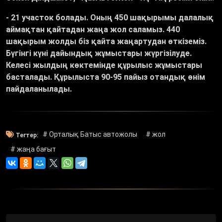
- 21 участок болады. Оның 450 шақырымы далалық
аймақтан қайтадан жаңа жол саламыз. 440
шақырым жолды біз қайта жаңартудан өткіземіз.
Бүгінгі күні дайындық жұмыстары жүргізілуде.
Келесі жылдың көктемінде құрылыс жұмыстары
басталады. Құрылыста 90-95 пайыз отандық өнім
пайдаланылады.
# Орталық Батыс автожолы
# жол
Тегтер:
# жаңа бағыт