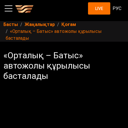
РУС
LIVE
Басты
Жаңалықтар
Қоғам
«Орталық – Батыс» автожолы құрылысы
басталады
«Орталық – Батыс»
автожолы құрылысы
басталады