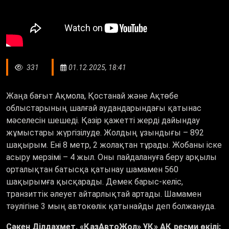
331
01.12.2025, 18:41
Жаңа бағыт Ақмола, Қостанай және Ақтөбе
облыстарының шалғай аудандарындағы қатынас
мәселесін шешеді. Қазір қажетті жерді дайындау
жұмыстары жүргізілуде. Жолдың ұзындығы – 892
шақырым. Ені 8 метр, 2 жолақтан тұрады. Жобаны іске
асыру мерзімі – 4 жыл. Оны пайдалануға беру арқылы
орталықтан батысқа қатынау шамамен 560
шақырымға қысқарады. Демек барыс-келіс,
транзиттік әлеует айтарлықтай артады. Шамамен
тәулігіне 3 мың автокөлік қатынайды деп болжануда.
Сәкен Ділдахмет,
«
ҚазАвтоЖол
» ҰҚ»
АҚ ресми өкілі: