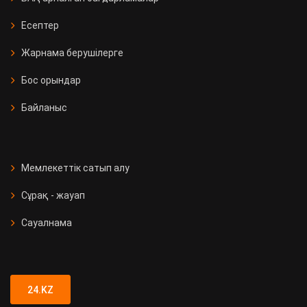
Есептер
Жарнама берушілерге
Бос орындар
Байланыс
Мемлекеттік сатып алу
Сұрақ - жауап
Сауалнама
24.KZ