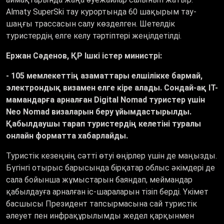
Almaty SuperSki тау курортында 60 шақырым тау-
шаңғы трассасын салу көзделген. Шетелдік
туристердің елге келу тәртіптері жеңілдетілді.
Ержан Сәденов, ҚР Ішкі істер министрі:
- 105 мемлекеттің азаматтары елшілікке бармай,
электрондық визамен елге кіре алады. Сондай-ақ IT-
мамандарға арналған Digital Nomad туристер үшін
Neo Nomad визаларын беру ұйымдастырылды.
Қабылдаушы тарап туристердің келетіні туралы
онлайн форматта хабарлайды.
Туристік кезеңнің сәтті өтуі өңірлер үшін де маңызды.
Бүгінгі отырыс барысында бірқатар облыс әкімдері де
сала бойынша жұмыстарын баяндап, меймандар
қабылдауға арналған іс-шараларын тізіп берді. Үкімет
басшысы Президент тапсырмасына сай туристік
әлеует пен инфрақұрылымды жедел қарқынмен