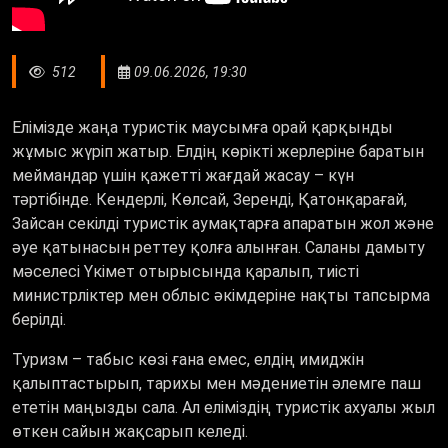
512
09.06.2026, 19:30
Елімізде жаңа туристік маусымға орай қарқынды
жұмыс жүріп жатыр. Елдің көрікті жерлеріне баратын
меймандар үшін қажетті жағдай жасау – күн
тәртібінде. Кендерлі, Көлсай, Зеренді, Қатонқарағай,
Зайсан секілді туристік аумақтарға апаратын жол және
әуе қатынасын реттеу қолға алынған. Саланы дамыту
мәселесі Үкімет отырысында қаралып, тиісті
министрліктер мен облыс әкімдеріне нақты тапсырма
берілді.
Туризм – табыс көзі ғана емес, елдің имиджін
қалыптастырып, тарихы мен мәдениетін әлемге паш
ететін маңызды сала. Ал еліміздің туристік ахуалы жыл
өткен сайын жақсарып келеді.