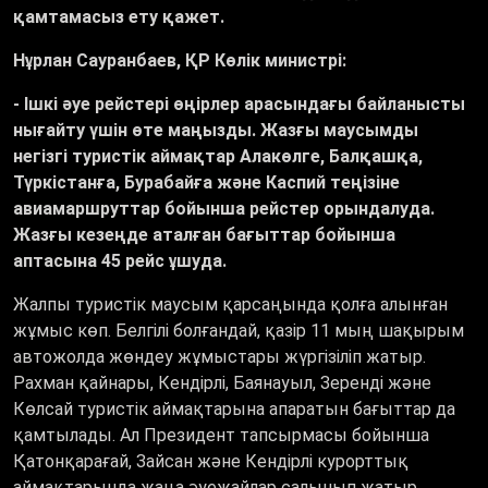
қамтамасыз ету қажет.
Нұрлан Сауранбаев, ҚР Көлік министрі:
- Ішкі әуе рейстері өңірлер арасындағы байланысты
нығайту үшін өте маңызды. Жазғы маусымды
негізгі туристік аймақтар Алакөлге, Балқашқа,
Түркістанға, Бурабайға және Каспий теңізіне
авиамаршруттар бойынша рейстер орындалуда.
Жазғы кезеңде аталған бағыттар бойынша
аптасына 45 рейс ұшуда.
Жалпы туристік маусым қарсаңында қолға алынған
жұмыс көп. Белгілі болғандай, қазір 11 мың шақырым
автожолда жөндеу жұмыстары жүргізіліп жатыр.
Рахман қайнары, Кендірлі, Баянауыл, Зеренді және
Көлсай туристік аймақтарына апаратын бағыттар да
қамтылады. Ал Президент тапсырмасы бойынша
Қатонқарағай, Зайсан және Кендірлі курорттық
аймақтарында жаңа әуежайлар салынып жатыр.