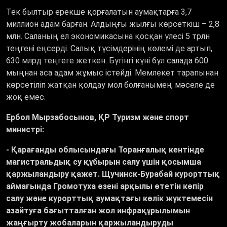
Тек былтыр ерекше қорғалатын аумақтарға 3,7
миллион адам барған. Алдыңғы жылғы көрсеткіш – 2,8
млн. Саланың ел экономикасына қосқан үлесі 5 трлн
теңгені еңсерді. Салық түсімдерінің көлемі де артып,
630 млрд теңгеге жеткен. Бүгінгі күні бұл салада 600
мыңнан аса адам жұмыс істейді. Мемлекет тарапынан
көрсетіліп жатқан қолдау мол болғанымен, мәселе де
жоқ емес.
Ербол Мырзабосынов, ҚР Туризм және спорт
министрі:
- Қарағанды облысындағы Торанғалық кентінде
магистральдық су құбырын салу үшін қосымша
қаржыландыру қажет. Щучинск-Бурабай курорттық
аймағында Громотуха өзені арқылы өтетін көпір
салу және курорттық аумақтағы көлік жүктемесін
азайтуға бағытталған жол инфрақұрылымын
жаңғырту жобаларын қаржыландыруды