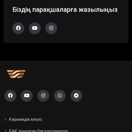
Біздің парақшаларға жазылыңыз
Көркемдік кеңес
БАҚ арналған бағдарламалар