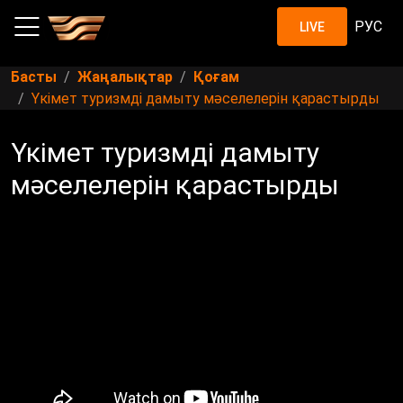
РУС
LIVE
Басты
Жаңалықтар
Қоғам
Үкімет туризмді дамыту мәселелерін қарастырды
Үкімет туризмді дамыту
мәселелерін қарастырды