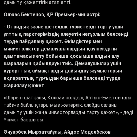
дамыту қажеттігін атап өтті.
Олжас Бектенов, ҚР Премьер-министрі:
- Отандық және шетелдік туристерді тарту үшін
ұлттық парктеріміздің әлеуетін неғұрлым белсенді
түрде пайдалану қажет. Әкімдіктер мен
министрліктер демалушылардың қауіпсіздігін
қамтамасыз ету бойынша қосымша алдын алу
шараларын қабылдауы тиіс. Демалушылар үшін
курорттық аймақтарды дайындау жұмыстарын
ақпараттық тұрғыдан барынша белсенді түрде
жариялау қажет.
«Шарын шатқалы, Көлсай көлдері, Алтын-Емел сынды
табиғи байлықтарымыз жетерлік, алайда саланы
дамыту үшін жаңа инвесторларды тарту қажет», - деді
Үкімет басшысы.
Әнуарбек Мырзатайұлы, Айдос Меделбеков