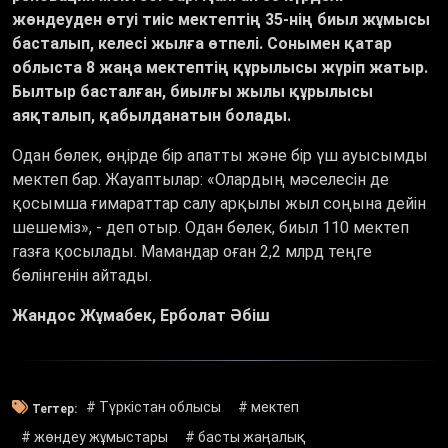
жөндеуден өтуі тиіс мектептің 35-нің биыл жұмысы
басталып, келесі жылға өтпелі. Сонымен қатар
облыста 8 жаңа мектептің құрылысы жүріп жатыр.
Былтыр басталған, биылғы жылы құрылысы
аяқталып, қабылданатын болады.
Одан бөлек, өңірде бір апатты және бір үш ауысымды
мектеп бар. Жауаптылар: «Олардың мәселесін де
қосымша ғимараттар салу арқылы жыл соңына дейін
шешеміз», - деп отыр. Одан бөлек, биыл 110 мектеп
газға қосылады. Мамандар оған 2,2 млрд теңге
бөлінгенін айтады.
Жандос Жұмабек, Ерболат Әбіш
# Түркістан облысы
# мектеп
Тегтер:
# жөндеу жұмыстары
# басты жаңалық