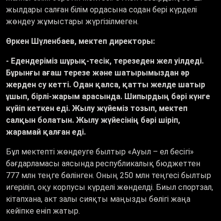
жылдары салған білім ордасына содан бері күрделі
жөндеу жұмыстары жүргізілмеген.
Өркен Шүленбаев, мектеп директоры:
- Едендеріміз шұрық-тесік, терезеден жел уілдеді.
Бұрынғы ағаш терезе және шатырымыздан әр
жерден су кетті. Одан қалса, қатты желде шатыр
ұшып, бірлі-жарым арасында. Шипырдың бәрі күнге
күйіп кеткен еді. Жылу жүйеміз тозып, мектеп
салқын болатын. Жылу жүйесінің бәрі шіріп,
жарамай қалған еді.
Бұл мектепті жөндеуге былтыр «Ауыл – ел бесігі»
бағдарламасы аясында республикалық бюджеттен
777 млн теңге бөлінген. Оның 250 млн теңгесі былтыр
игеріліп, оқу корпусы күрделі жөнделді. Биыл спортзал,
кітапхана, акт залы сияқты маңызды бөлігі жаңа
кейіпке еніп жатыр.