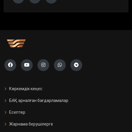
Көркемдік кеңес
БАҚ арналған бағдарламалар
Есептер
Жарнама берушілерге