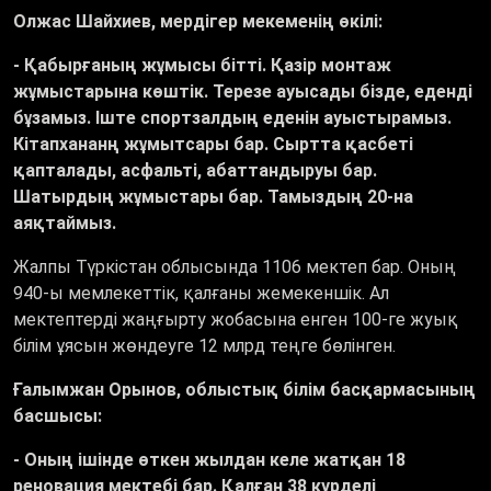
Олжас Шайхиев, мердігер мекеменің өкілі:
- Қабырғаның жұмысы бітті. Қазір монтаж
жұмыстарына көштік. Терезе ауысады бізде,
еденді
бұзамыз. Іште спортзалдың еденін ауыстырамыз.
Кітапхананң жұмытсары бар. Сыртта қасбеті
қапталады, асфальті, абаттандыруы бар.
Шатырдың жұмыстары бар. Тамыздың 20-на
аяқтаймыз.
Жалпы Түркістан облысында 1106 мектеп бар. Оның
940-ы мемлекеттік, қалғаны жемекеншік. Ал
мектептерді жаңғырту жобасына енген 100-ге жуық
білім ұясын жөндеуге 12 млрд теңге бөлінген.
Ғалымжан Орынов, облыстық білім басқармасының
басшысы:
- Оның ішінде өткен жылдан келе жатқан 18
реновация мектебі бар. Қалған 38 күрделі