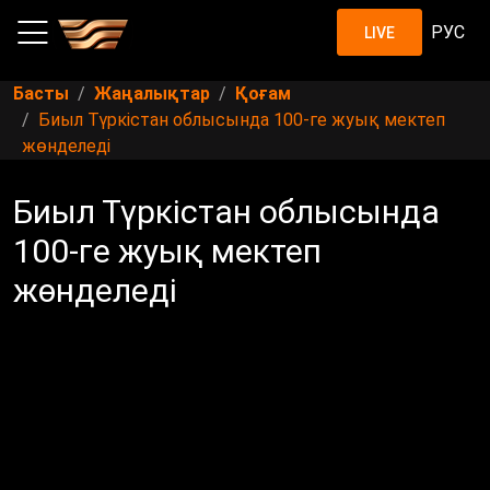
РУС
LIVE
Басты
Жаңалықтар
Қоғам
Биыл Түркістан облысында 100-ге жуық мектеп
жөнделеді
Биыл Түркістан облысында
100-ге жуық мектеп
жөнделеді