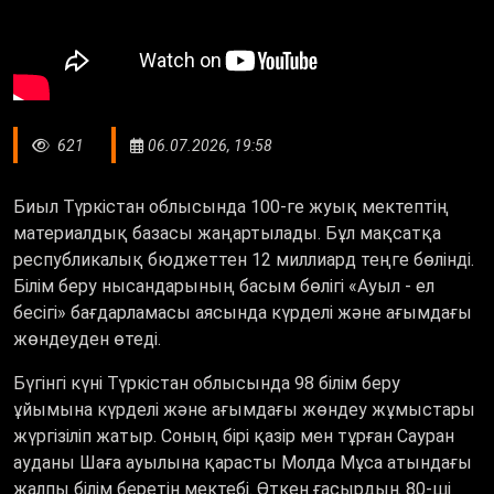
621
06.07.2026, 19:58
Биыл Түркістан облысында 100-ге жуық мектептің
материалдық базасы жаңартылады. Бұл мақсатқа
республикалық бюджеттен 12 миллиард теңге бөлінді.
Білім беру нысандарының басым бөлігі «Ауыл - ел
бесігі» бағдарламасы аясында күрделі және ағымдағы
жөндеуден өтеді.
Бүгінгі күні Түркістан облысында 98 білім беру
ұйымына күрделі және ағымдағы жөндеу жұмыстары
жүргізіліп жатыр. Соның бірі қазір мен тұрған Сауран
ауданы Шаға ауылына қарасты Молда Мұса атындағы
жалпы білім беретін мектебі. Өткен ғасырдың 80-ші