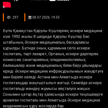
297
08.07.2026, 19:55
Бүгін Қазақстан Қарулы Күштерінің әскери медицина
күні. 1992 жылы 8 шілдеде Қарулы Күштер Бас
штабының Әскери-медициналық басқармасы
құрылды. Бүгінде оның құрамына сегіз әскери
госпиталь, төрт лазарет, Орталық әскери-дәрігерлік
комиссия, санитариялық-эпидемиологиялық
бөлімшелер және медициналық білім беру ұйымдары
кіреді. Әскери медицина инфрақұрылымын жаңартуға
мән беріліп келеді. Астана мен Алматыда әскери
госпитальдар жаңғыртылып жатыр. Семейде әскери
госпитальді жөндеу жұмысы аяқталуға жақын.
Сонымен қатар Ақтау қаласында әскери теңізшілерге
арналған госпиталь мен Алматыда Әскери медицина
академиясын құру жоспарда бар.