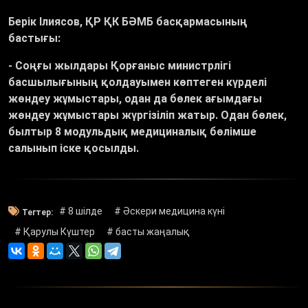
Берік Ілиясов, ҚР ҚК БӘМБ басқармасының
бастығы:
- Соңғы жылдары Қорғаныс министрлігі
басшылығының қолдауымен көптеген күрделі
жөндеу жұмыстары, одан да бөлек ағымдағы
жөндеу жұмыстары жүргізіліп жатыр. Одан бөлек,
былтыр 8 модульдық медициналық
бөлімше
салынып іске қосылды.
# 8 шілде
# Әскери медицина күні
Тегтер:
# Қарулы Күштер
# басты жаңалық