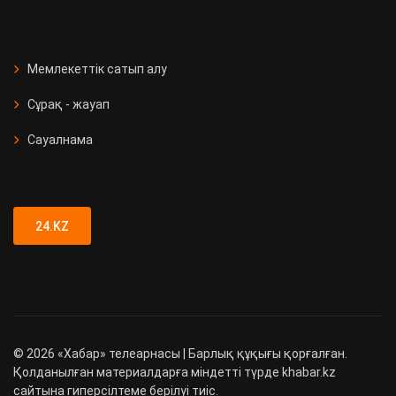
Мемлекеттік сатып алу
Сұрақ - жауап
Сауалнама
24.KZ
©
2026
«Хабар» телеарнасы | Барлық құқығы қорғалған.
Қолданылған материалдарға міндетті түрде khabar.kz
сайтына гиперсілтеме берілуі тиіс.