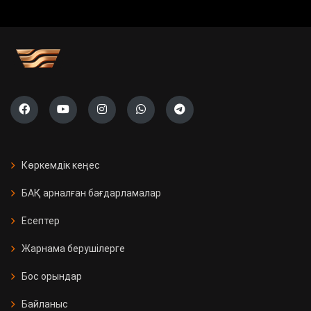
Көркемдік кеңес
БАҚ арналған бағдарламалар
Есептер
Жарнама берушілерге
Бос орындар
Байланыс