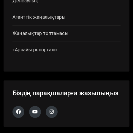
Денсаулық
Агенттік жаңалықтары
Жаңалықтар топтамасы
«Арнайы репортаж»
Біздің парақшаларға жазылыңыз