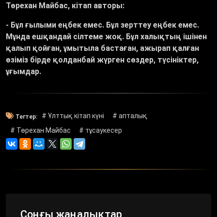
Төрехан Майбас, кітап авторы:
- Бұл ғылыми еңбек емес. Бұл зерттеу еңбек емес.
Мұнда ешқандай сілтеме жоқ. Бұл халықтың ішінен
қалып қойған, ұмытыла бастаған, ажырап қалған
өзіміз бірде қолданбай жүрген сөздер, түсініктер,
ұғымдар.
# Ұлттық кітап күні
# апталық
Тегтер:
# Төрехан Майбас
# тұсаукесер
Соңғы жаңалықтар