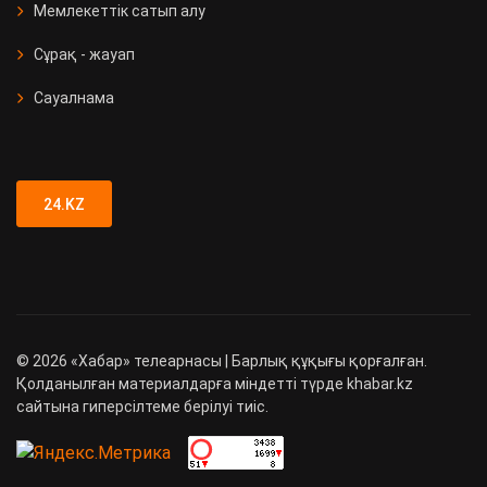
Мемлекеттік сатып алу
Сұрақ - жауап
Сауалнама
24.KZ
©
2026
«Хабар» телеарнасы | Барлық құқығы қорғалған.
Қолданылған материалдарға міндетті түрде khabar.kz
сайтына гиперсілтеме берілуі тиіс.