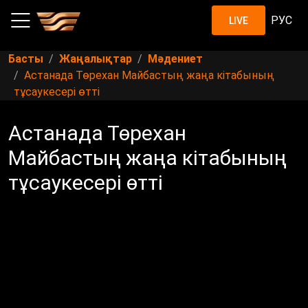
РУС
LIVE
Басты
Жаңалықтар
Мәдениет
Астанада Төрехан Майбастың жаңа кітабының
тұсаукесері өтті
Астанада Төрехан
Майбастың жаңа кітабының
тұсаукесері өтті