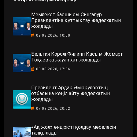
Мемлекет басшысы Сингапур
Президентіне құттықтау жеделхатын
жолдады
09.08.2026, 10:00
Бельгия Королі Филипп Қасым-Жомарт
Тоқаевқа жауап хат жолдады
08.08.2026, 17:06
Президент Ардақ Әмірқұловтың
отбасына көңіл айту жеделхатын
жолдады
07.08.2026, 20:02
«Ақ жол» өндірісті қолдау мәселесін
талқылады