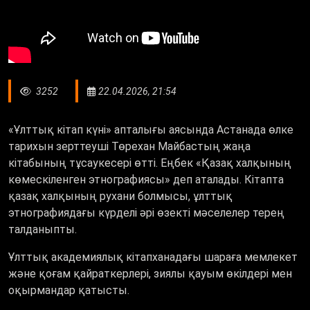
3252
22.04.2026, 21:54
«Ұлттық кітап күні» апталығы аясында Астанада өлке
тарихын зерттеуші Төрехан Майбастың жаңа
кітабының тұсаукесері өтті. Еңбек «Қазақ халқының
көмескіленген этнографиясы» деп аталады. Кітапта
қазақ халқының рухани болмысы, ұлттық
этнографиядағы күрделі әрі өзекті мәселелер терең
талданыпты.
Ұлттық академиялық кітапханадағы шараға мемлекет
және қоғам қайраткерлері, зиялы қауым өкілдері мен
оқырмандар қатысты.