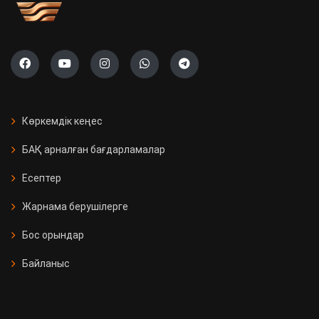
Көркемдік кеңес
БАҚ арналған бағдарламалар
Есептер
Жарнама берушілерге
Бос орындар
Байланыс