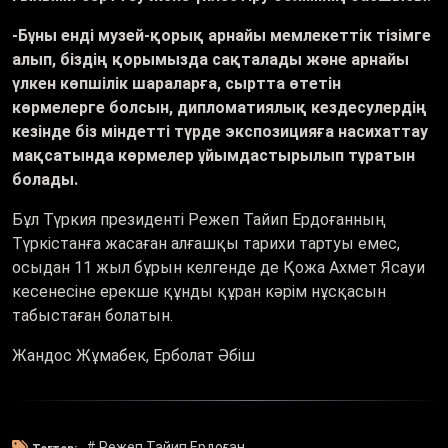
-
Бұны енді музей-қорық арнайы мемлекеттік тізімге
алып, біздің қорымызда сақталады және арнайы
үлкен көпшілік шараларға, сыртта өтетін
көрмелерге болсын, дипломатиялық кездесулердің
кезінде біз міндетті түрде экспозицияға насихаттау
мақсатында көрмелер ұйымдастырылып тұратын
болады.
Бұл Түркия президенті Режеп Тайип Ердоғанның
Түркістанға жасаған алғашқы тарихи тартуы емес,
осыдан 11 жыл бұрын келгенде де Қожа Ахмет Ясауи
кесенесіне ерекше құнды құран кәрім нұсқасын
табыстаған болатын.
Жандос Жұмабек, Ерболат Әбіш
# Режеп Тайип Ердоған