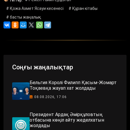
Тегтер:
# Қожа Ахмет Ясауи кесенесі
# Құран кітабы
# басты жаңалық
Соңғы жаңалықтар
Бельгия Королі Филипп Қасым-Жомарт
Тоқаевқа жауап хат жолдады
08.08.2026, 17:06
Президент Ардақ Әмірқұловтың
отбасына көңіл айту жеделхатын
жолдады