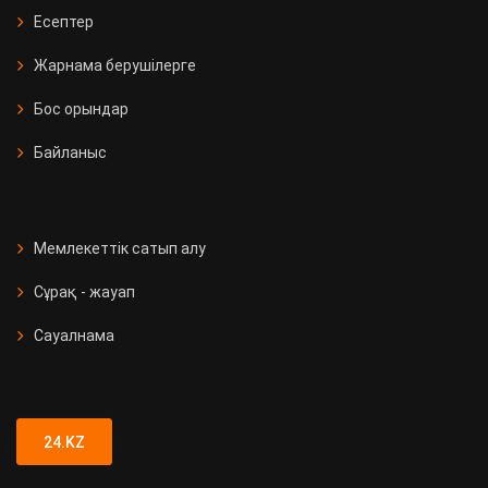
Есептер
Жарнама берушілерге
Бос орындар
Байланыс
Мемлекеттік сатып алу
Сұрақ - жауап
Сауалнама
24.KZ