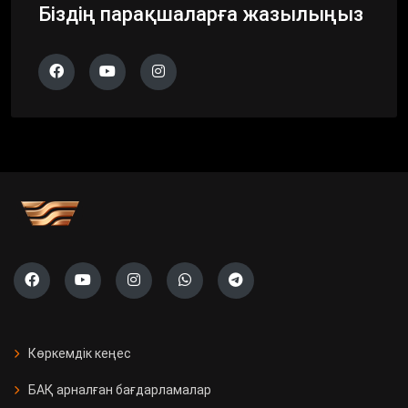
Біздің парақшаларға жазылыңыз
Көркемдік кеңес
БАҚ арналған бағдарламалар