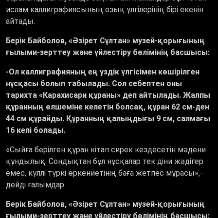
ислам каллиграфиясының озық үлгілерінің бірі екенін
айтады.
Берік Байболов, «Әзірет Сұлтан» музей-қорығының
ғылыми-зерттеу және үйлестіру бөлімінің басшысы:
-
Ол каллиграфияның ең үздік үлгісімен көшірілген
нұсқасы болып табылады. Сол себептен оны
тарихта «Карахисари құраны» деп айтылады. Жалпы
құранның өлшеміне келетін болсақ, құран 62 см-ден
44 см құрайды. Құранның қалыңдығы 9 см, салмағы
16 келі болады.
«Сыйға берілген құран кітап сирек кездесетін мәдени
құндылық. Сондықтан бұл нұсқалар тек діни жәдігер
емес, күллі түркі өркениетінің баға жетпес мұрасы»,-
дейді ғалымдар.
Берік Байболов, «Әзірет Сұлтан» музей-қорығының
ғылыми-зерттеу және үйлестіру бөлімінің басшысы: