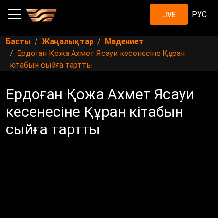
РУС
LIVE
Басты
Жаңалықтар
Мәдениет
Ердоған Қожа Ахмет Ясауи кесенесіне Құран
кітабын сыйға тартты
Ердоған Қожа Ахмет Ясауи
кесенесіне Құран кітабын
сыйға тартты