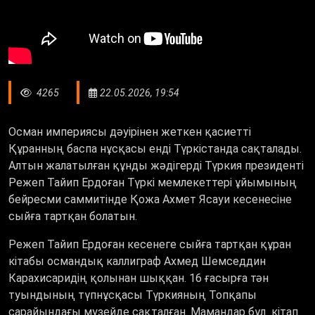
4265
22.05.2026, 19:54
Осман империясы дәуірінен жеткен қасиетті
Құранның баспа нұсқасы енді Түркістанда сақталады.
Алтын жалатылған құнды жәдігерді Түркия президенті
Режеп Тайип Ердоған Түркі мемлекеттері ұйымының
бейресми саммитінде Қожа Ахмет Ясауи кесенесіне
сыйға тартқан болатын.
Режеп Тайип Ердоған кесенеге сыйға тартқан құран
кітабы османдық каллиграф Ахмед Шемседдин
Карахисаридің қолынан шыққан. 16 ғасырға тән
туындының түпнұсқасы Түркияның Топқапы
сарайындағы музейде сақталған. Мамандар бұл кітап