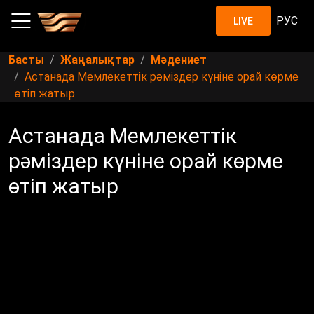
РУС
LIVE
Басты
Жаңалықтар
Мәдениет
Астанада Мемлекеттік рәміздер күніне орай көрме
өтіп жатыр
Астанада Мемлекеттік
рәміздер күніне орай көрме
өтіп жатыр