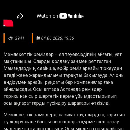
3941
04.06.2026, 19:36
Мемлекеттік рәміздер – ел тәуелсіздігінің айғағы, ұлт
мақтанышы. Оларды қолдану заңмен реттелген.
Мамандардың сөзінше, әрбір рәміз арнайы тіркеуден
өтеді және жарамдылығы тұрақты бақылауда. Ал оны
өндірумен арнайы рұқсаты бар компаниялар ғана
айналысады. Осы аптада Астанада рәміздер
тарихынан сыр шертетін көрме ұйымдастырылып,
осы ақпараттарды түсіндіру шаралары өткізілді.
Мемлекеттік рәміздерді насихаттау, олардың тарихын
түсіндіру және басты нышандарға құрметпен қарау
мәдениетін қалыптастыру. Осы міндетті орындайтын