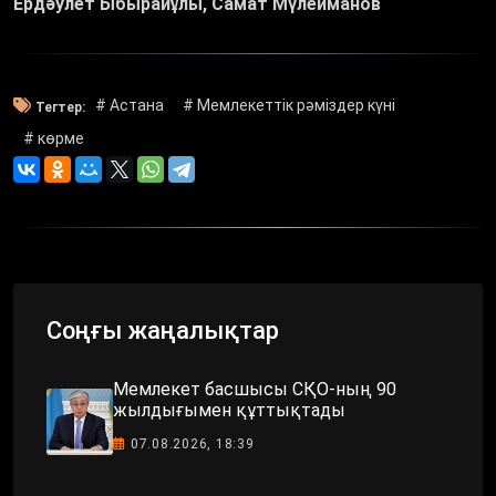
Ердәулет Ыбырайұлы, Самат Мүлейманов
# Астана
# Мемлекеттік рәміздер күні
Тегтер:
# көрме
Соңғы жаңалықтар
Мемлекет басшысы СҚО-ның 90
жылдығымен құттықтады
07.08.2026, 18:39