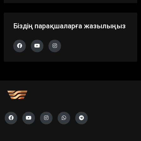
Біздің парақшаларға жазылыңыз