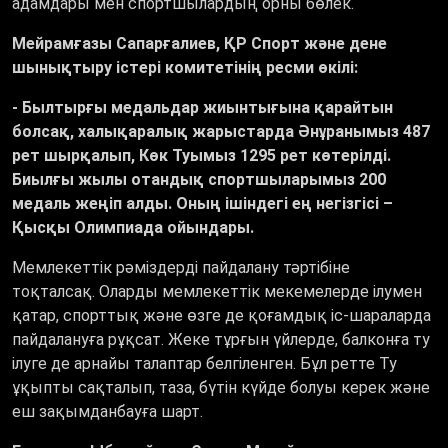
адамдары мен спортшылардың орны бөлек.
Мейрамғазы Сапарғалиев, ҚР Спорт және дене
шынықтыру істері комитетінің ресми өкілі:
-
Былтырғы медальдар жиынтығына қарайтын
болсақ, халықаралық жарыстарда Әнұранымыз 487
рет шырқалып, Көк Туымыз 1295 рет көтерілді.
Биылғы жылы отандық спортшыларымыз 200
медаль жеңіп алды. Оның ішіндегі ең негізгісі –
Қысқы Олимпиада ойындары.
Мемлекеттік рәміздерді пайдалану тәртібіне
тоқталсақ. Оларды мемлекеттік мекемелерде ілумен
қатар, спорттық және өзге де қоғамдық іс-шараларда
пайдалануға рұқсат. Жеке тұрғын үйлерде, балконға ту
ілуге де арнайы талаптар белгіленген. Бұл ретте Ту
ұқыпты сақталып, таза, бүтін күйде болуы керек және
еш зақымданбауға шарт.