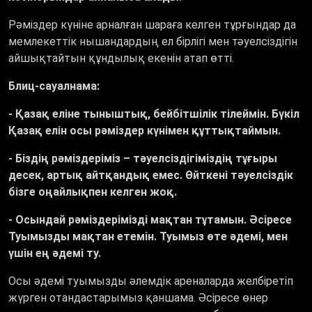
Рәміздер күніне арналған шараға келген тұрғындар да
мемлекеттік нышандардың ел бірлігі мен тәуелсіздігін
айшықтайтын құндылық екенін атап өтті.
Блиц-сауалнама:
- Қазақ еліне тыныштық, бейбітшілік тілеймін. Бүкіл
Қазақ елін осы рәміздер күнімен құттықтаймын.
-
Біздің рәміздеріміз – тәуелсіздігіміздің тұғыры
десек, артық айтқандық емес. Өйткені тәуелсіздік
бізге оңайлықпен келген жоқ.
- Осындай рәміздерімізді мақтан тұтамын. Әсіресе
Туымызды мақтан етемін. Туымыз өте әдемі, мен
үшін ең әдемі ту.
Осы әдемі туымызды әлемдік ареналарда желбіретіп
жүрген отандастарымыз қаншама. Әсіресе өнер