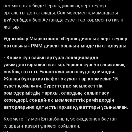
ресми орган бізде Геральдикалық зерттеулер
орталығы деп аталады. Сол мекеменің мамандары
дүйсенбіден бері Астанада суреттар көрмесін өткізіп
жатыр.
Әділхайыр Мырзаханов, «Геральдикалық зерттеулер
орталығы» РММ директорының міндетін атқарушы:
-
Көрме күн сайын әртүрлі локацияларда
ұйымдастырылып жатыр. Бірінші күні Ботаникалық
саябақта өтті. Екінші күні жағалауда қойылды.
Жалпы бұл архивтік фотоқұжаттар көрмесіне 15
сурет қойылған. Суреттерде мемлекеттік
рәміздеріміздің тарихы, олардың қалыптасу
кезеңдері, сондай-ақ мемлекеттік рәміздердің
авторларына қатысты архив құжаттары ұсынылған.
Көрмеге Ту мен Елтаңбаның эскиздерінен бастап,
олардың қазіргі үлгілері қойылған.