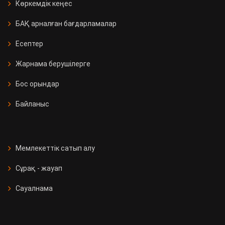
Көркемдік кеңес
БАҚ арналған бағдарламалар
Есептер
Жарнама берушілерге
Бос орындар
Байланыс
Мемлекеттік сатып алу
Сұрақ - жауап
Сауалнама