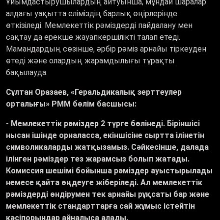
Ұйымдастырушылардың айтуынша, мұндай шаралар
алдағы уақытта еліміздің барлық өңірлерінде
өткізіледі. Мемлекеттік рәміздерді пайдалану мен
сақтау да ерекше жауапкершілікті талап етеді.
Мамандардың сөзінше, әрбір рәміз арнайы тіркеуден
өтеді және олардың жарамдылығы тұрақты
бақылауда.
Сұлтан Оразаев, «Геральдикалық зерттеулер
орталығы» РММ бөлім басшысы:
- Мемлекеттік рәміздер 2 түрге бөлінеді. Біріншісі
нысан ішінде орналасса, екіншісіне сыртта ілінетін
символикаларды жатқызамыз. Сәйкесінше, далада
ілінген рәміздер тез жарамсыз болып жатады.
Комиссия шешімі бойынша рәміздер ауыстырылады
немесе қайта өңдеуге жіберіледі. Ал мемлекеттік
рәміздерді өндірумен тек арнайы рұқсаты бар және
мемлекеттік стандарттарға сай жұмыс істейтін
кәсіпорындар айналыса алады.