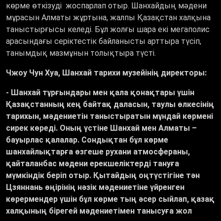
көрме өткізуді жоспарлап отыр. Шанхайдың мәдени
мұрасын Алматы жұртына, жалпы Қазақстан халқына
таныстырғысы келеді. Бұл жолғы шара екі мегаполис
арасындағы серіктестік байланысты арттыра түсіп,
танымдық мазмұнын толықтыра түсті.
Чжоу Чун Хуа, Шанхай тарихи музейінің директоры:
- Шанхай тұрғындары мен қала қонақтары үшін
Қазақстанның кең байтақ даласын, таулы өлкесінің
тарихын, мәдениетін таныстыратын мұндай көрмені
сирек көреді. Оның үстіне Шанхай мен Алматы –
бауырлас қалалар.
Сондықтан бұл көрме
шанхайлықтарға өзгеше рухани атмосфераны,
қайталанбас мәдени ерекшеліктерді тануға
мүмкіндік беріп отыр. Қытайдың оңтүстігіне тән
Цзяннань өңірінің нәзік мәдениетіне үйренген
көрермендер үшін бұл көрме тың әсер сыйлап, қазақ
халқының бірегей мәдениетімен танысуға жол