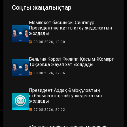
Соңғы жаңалықтар
Мемлекет басшысы Сингапур
Президентіне құттықтау жеделхатын
жолдады
09.08.2026, 10:00
Бельгия Королі Филипп Қасым-Жомарт
Тоқаевқа жауап хат жолдады
08.08.2026, 17:06
Президент Ардақ Әмірқұловтың
отбасына көңіл айту жеделхатын
жолдады
07.08.2026, 20:02
«Ақ жол» өндірісті қолдау мәселесін