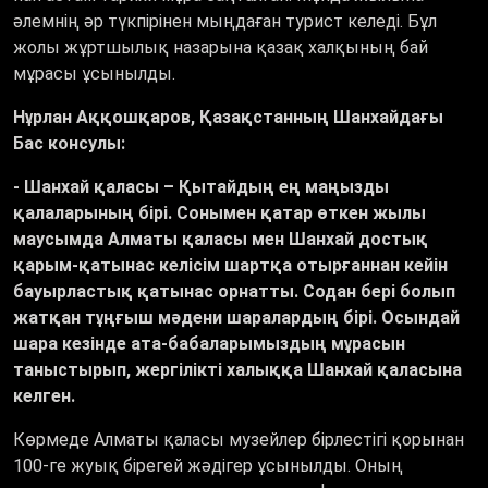
әлемнің әр түкпірінен мыңдаған турист келеді. Бұл
жолы жұртшылық назарына қазақ халқының бай
мұрасы ұсынылды.
Нұрлан Аққошқаров, Қазақстанның Шанхайдағы
Бас консулы:
- Шанхай қаласы – Қытайдың ең маңызды
қалаларының бірі. Сонымен қатар өткен жылы
маусымда Алматы қаласы мен Шанхай достық
қарым-қатынас келісім шартқа отырғаннан кейін
бауырластық қатынас орнатты. Содан бері болып
жатқан тұңғыш мәдени шаралардың бірі. Осындай
шара кезінде ата-бабаларымыздың мұрасын
таныстырып, жергілікті халыққа Шанхай қаласына
келген
.
Көрмеде Алматы қаласы музейлер бірлестігі қорынан
100-ге жуық бірегей жәдігер ұсынылды. Оның