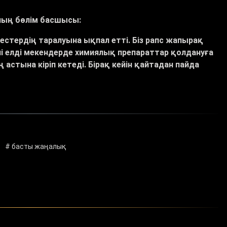
ның бөлім басшысы:
естердің таралуына ықпал етті. Біз рапс жапырақ
ні елді мекендерде химиялық препараттар қолдануға
астына кіріп кетеді. Бірақ кейін қайтадан пайда
# басты жаңалық