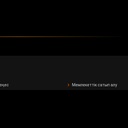
кеңес
Мемлекеттік сатып алу
ан бағдарламалар
Сұрақ - жауап
Сауалнама
рушілерге