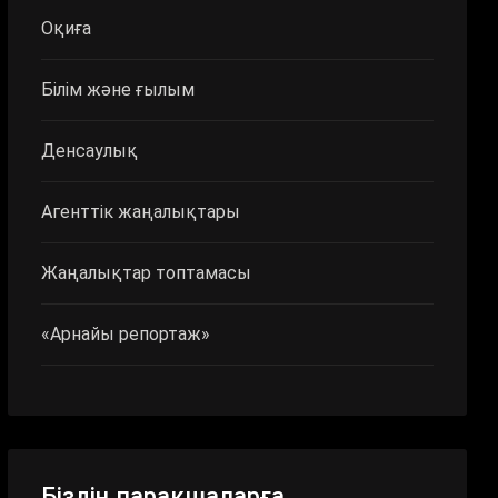
Оқиға
Білім және ғылым
Денсаулық
Агенттік жаңалықтары
Жаңалықтар топтамасы
«Арнайы репортаж»
Біздің парақшаларға