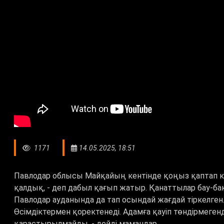
1171
14.05.2025, 18:51
Павлодар облысы Майқайың кентінде қоңыз қаптап ке
қалдық, - деп дабыл қағып жатыр. Қанаттылар бау-б
Павлодар ауданында да тап осындай жағдай тіркелген
Өсімдіктермен қоректенеді. Адамға қауіп төндірмеге
қарастырылмайды, - дейді мамандар.