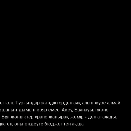
ткен. Тұрғындар жәндіктерден аяқ алып жүре алмай
ақшаның дымын қояр емес. Ақсу, Баянауыл және
. Бұл жәндіктер
«
рапс жапырақ жемірі
»
деп аталады.
ндіктен, оны өңдеуге бюджеттен ақша