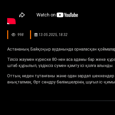
998
13.05.2025, 18:32
Астананың Байқоңыр ауданында орналасқан қоймалар
Тілсіз жаумен күреске 80-нен аса адамы бар жеке құ
штаб құрылып, үздіксіз сумен қамту ісі қолға алынды.
Оттың неден тұтанғаны және одан зардап шеккендер т
анықталмақ. Өрт сөндру бөлімшелрінің шұғыл іс-қим