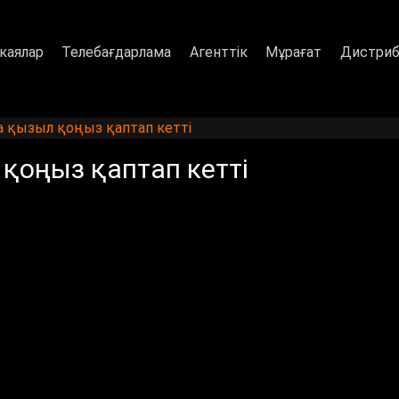
каялар
Телебағдарлама
Агенттік
Мұрағат
Дистриб
 қызыл қоңыз қаптап кетті
қоңыз қаптап кетті