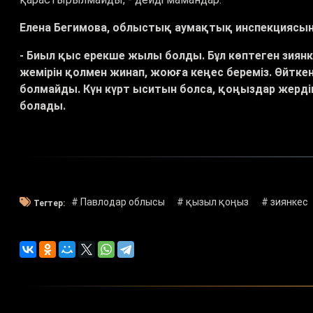
Елена Бегимова, облыстық аумақтық инспекциясы
- Биыл қыс ерекше жылы болды. Бұл көптеген зиянк
жемірін қолмен жинап, жоюға кеңес береміз. Өйтке
болмайды. Күн күрт ыситын болса, қоңыздар жердің 
болады.
# Павлодар облысы
# қызыл қоңыз
# зиянкес
Тегтер: