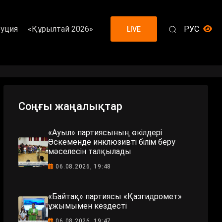
уция
«Құрылтай 2026»
РУС
LIVE
Соңғы жаңалықтар
«Ауыл» партиясының өкілдері
Өскеменде инклюзивті білім беру
мәселесін талқылады
06.08.2026, 19:48
«Байтақ» партиясы «Қазгидромет»
ұжымымен кездесті
06.08.2026, 19:47