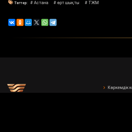
# Астана
# өрт шықты
# ТЖМ
Тегтер:
Көркемдік 
БАҚ арналғ
Есептер
Жарнама бе