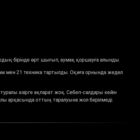
дың бірінде өрт шығып, аумақ қоршауға алынды.
рам мен 21 техника тартылды. Оқиға орнында жедел
уралы әзірге ақпарат жоқ. Себеп-салдары кейін
ылы арқасында оттың таралуына жол берілмеді.