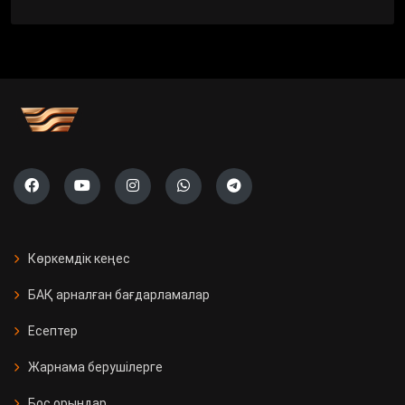
Көркемдік кеңес
БАҚ арналған бағдарламалар
Есептер
Жарнама берушілерге
Бос орындар