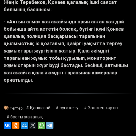
Жеңіс Төребеков, Қонаев қалалық ішкі саясат
бөлімінің басшысы:
- «
Алтын алма
»
жағажайында орын алған жағдай
бойынша айта кететін болсақ, бүгінгі күні Қонаев
қалалық полиция басқармасы тарапынан
қылмыстық іс қозғалып, қазіргі уақытта тергеу
жұмыстары жүргізіліп жатыр. Қала әкімдігі
тарапынан жұмыс тобы құрылып, мониторинг
жұмыстарын жүргізуді бастады. Бесінші, алтыншы
жағажайға қала әкімдігі тарапынан камералар
орнатылды.
# Қапшағай
# суға кету
# Заң мен тәртіп
Тегтер:
# басты жаңалық