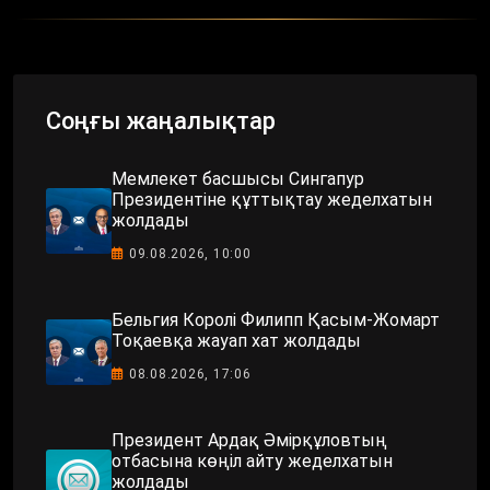
Соңғы жаңалықтар
Мемлекет басшысы Сингапур
Президентіне құттықтау жеделхатын
жолдады
09.08.2026, 10:00
Бельгия Королі Филипп Қасым-Жомарт
Тоқаевқа жауап хат жолдады
08.08.2026, 17:06
Президент Ардақ Әмірқұловтың
отбасына көңіл айту жеделхатын
жолдады