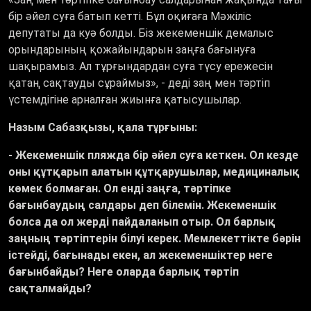
бір әйел суға батып кетті. Бұл оқиғаға Мәжіліс
депутаты да куә болды. Біз жекеменшік демалыс
орындарының қожайындарын заңға бағынуға
шақырамыз. Ал тұрғындардан суға түсу ережесін
қатаң сақтауды сұраймыз
», -
деді заң мен тәртіп
үстемдігіне арналған жиынға қатысушылар.
Назым Сабазқызы, қала тұрғыны:
- Жекеменшік пляжда бір әйел суға кеткен. Ол кезде
оны құтқарып алатын құтқарушылар, медициналық
көмек болмаған. Ол енді заңға, тәртіпке
бағынбаудың салдары деп білемін. Жекеменшік
болса да ол жерді пайдаланып отыр. Ол барлық
заңның тәртіптерін білуі керек. Мемлекеттікте бәрін
істейді, бағынады екен, ал жекеменшіктер неге
бағынбайды? Неге оларда барлық тәртіп
сақталмайды?