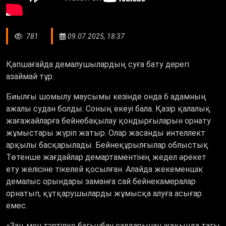
781
09.07.2025, 18:37
Қапшағайда демалушылардың суға бату дерегі
азаймай тұр.
Биылғы шомылу маусымы кезінде онда 6 адамның
ажалы судан болды. Соның екеуі бала. Қазір қалалық
жағажайларға бейнебақылау қондырғыларын орнату
жұмыстары жүріп жатыр. Олар жасанды интеллект
арқылы басқарылады. Бейнеқұрылғылар облыстық
Төтенше жағдайлар демартаментінің жедел әрекет
ету желісіне тікелей қосылған. Алайда жекеменшік
демалыс орындары заманға сай бейнекамералар
орнатып, құтқарушыларды жұмысқа алуға асығар
емес.
«
Заң мен тәртіпке бағынбау салдарынан жақында тағы