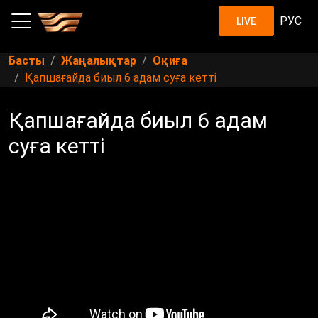
РУС
LIVE
Басты
Жаңалықтар
Оқиға
Қапшағайда биыл 6 адам суға кетті
Қапшағайда биыл 6 адам
суға кетті