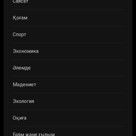
Саясат
Қоғам
Спорт
Экономика
Әлемде
Мәдениет
Экология
Оқиға
Білім және ғылым