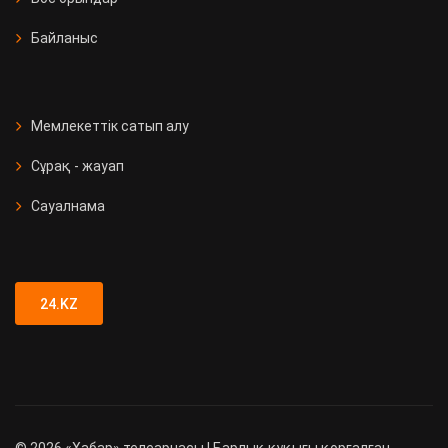
Байланыс
Мемлекеттік сатып алу
Сұрақ - жауап
Сауалнама
24.KZ
©
2026
«Хабар» телеарнасы | Барлық құқығы қорғалған.