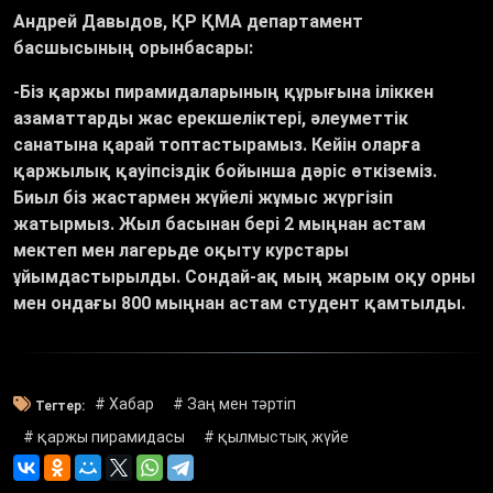
Андрей Давыдов, ҚР ҚМА департамент
басшысының орынбасары:
-Біз қаржы пирамидаларының құрығына іліккен
азаматтарды жас ерекшеліктері, әлеуметтік
санатына қарай топтастырамыз. Кейін оларға
қаржылық қауіпсіздік бойынша дәріс өткіземіз.
Биыл біз жастармен жүйелі жұмыс жүргізіп
жатырмыз. Жыл басынан бері 2 мыңнан астам
мектеп мен лагерьде оқыту курстары
ұйымдастырылды. Сондай-ақ мың жарым оқу орны
мен ондағы 800 мыңнан астам студент қамтылды.
# Хабар
# Заң мен тәртіп
Тегтер:
# қаржы пирамидасы
# қылмыстық жүйе