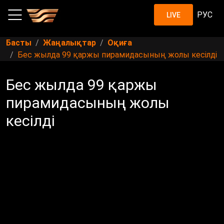
РУС
LIVE
Басты
Жаңалықтар
Оқиға
Бес жылда 99 қаржы пирамидасының жолы кесілді
Бес жылда 99 қаржы
пирамидасының жолы
кесілді