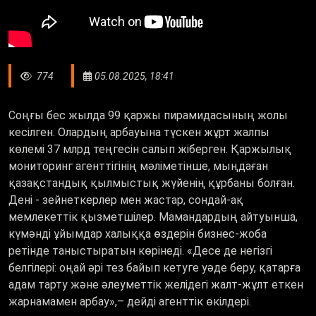
774
05.08.2025, 18:41
Соңғы бес жылда 99 қаржы пирамидасының жолы
кесілген. Олардың арбауына түскен жұрт жалпы
көлемі 37 млрд теңгесін салып жіберген. Қаржылық
мониторинг агенттігінің мәліметінше, мыңдаған
қазақстандық қылмыстық жүйенің құрбаны болған.
Дені - зейнеткерлер мен жастар, сондай-ақ
мемлекеттік қызметшілер. Мамандардың айтуынша,
күмәнді ұйымдар халыққа өздерін бизнес-жоба
ретінде таныстыратын көрінеді.
«
Десе де негізгі
белгілері: оңай әрі тез байып кетуге уәде беру, қатарға
адам тарту және әлеуметтік желідегі жалт-жұлт еткен
жарнамамен арбау
»,–
дейді агенттік өкілдері.