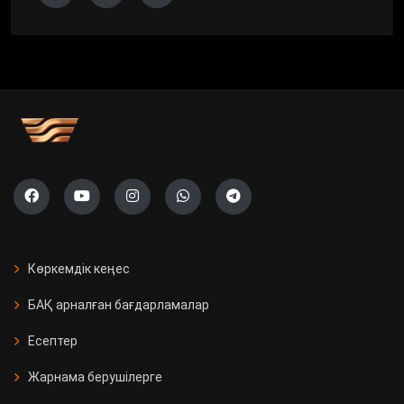
Көркемдік кеңес
БАҚ арналған бағдарламалар
Есептер
Жарнама берушілерге