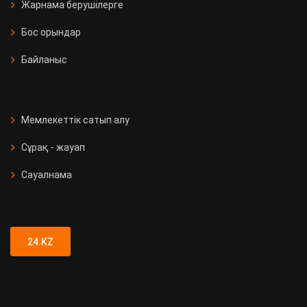
Жарнама берушілерге
Бос орындар
Байланыс
Мемлекеттік сатып алу
Сұрақ - жауап
Сауалнама
24.KZ