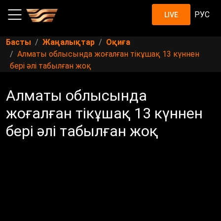
РУС
LIVE
Басты
Жаңалықтар
Оқиға
Алматы облысында жоғалған тікұшақ 13 күннен
бері әлі табылған жоқ
Алматы облысында
жоғалған тікұшақ 13 күннен
бері әлі табылған жоқ