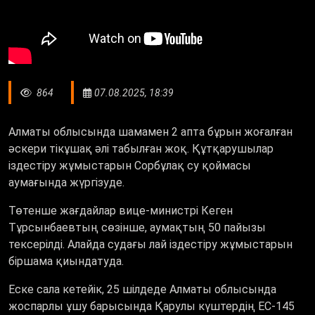
864
07.08.2025, 18:39
Алматы облысында шамамен 2 апта бұрын жоғалған
әскери тікұшақ әлі табылған жоқ. Құтқарушылар
іздестіру жұмыстарын Сорбұлақ су қоймасы
аумағында жүргізуде.
Төтенше жағдайлар вице-министрі Кеген
Тұрсынбаевтың сөзінше, аумақтың 50 пайызы
тексерілді. Алайда судағы лай іздестіру жұмыстарын
біршама қиындатуда.
Еске сала кетейік, 25 шілдеде Алматы облысында
жоспарлы ұшу барысында Қарулы күштердің EC-145