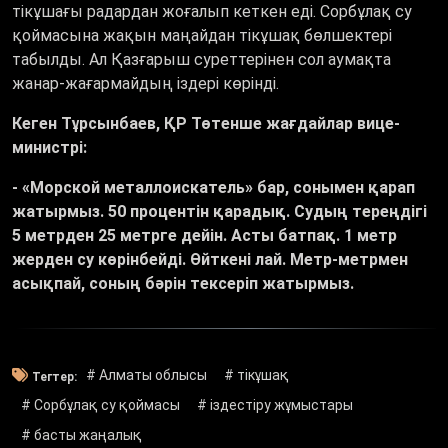
тікұшағы радардан жоғалып кеткен еді. Сорбұлақ су
қоймасына жақын маңайдан тікұшақ бөлшектері
табылды. Ал Қазғарыш суреттерінен сол аумақта
жанар-жағармайдың іздері көрінді.
Кеген Т
ұ
рсынбаев, ҚР Төтенше жағдайлар вице-
министрі:
- «Морской металлоискатель» бар, сонымен қарап
жатырмыз. 50 процентін қарадық. Судың тереңдігі
5 метрден 25 метрге дейін. Асты батпақ. 1 метр
жерден су көрінбейді. Өйткені лай. Метр-метрмен
асықпай, соның бәрін тексеріп жатырмыз.
# Алматы облысы
# тікұшақ
Тегтер:
# Сорбұлақ су қоймасы
# іздестіру жұмыстары
# басты жаңалық