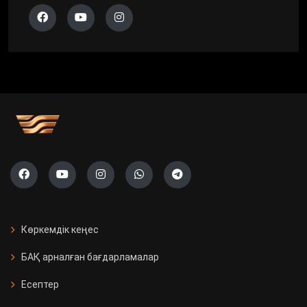
Көркемдік кеңес
БАҚ арналған бағдарламалар
Есептер