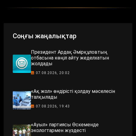
Соңғы жаңалықтар
Президент Ардақ Әмірқұловтың
отбасына көңіл айту жеделхатын
жолдады
07.08.2026, 20:02
«Ақ жол» өндірісті қолдау мәселесін
талқылады
07.08.2026, 19:43
«Ауыл» партиясы Өскеменде
экологтармен жүздесті