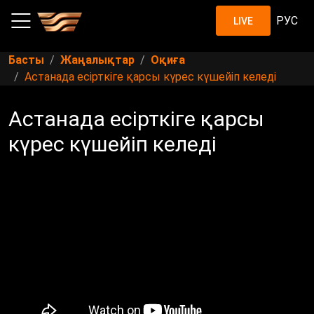
РУС
LIVE
Басты
Жаңалықтар
Оқиға
Астанада есірткіге қарсы күрес күшейіп келеді
Астанада есірткіге қарсы
күрес күшейіп келеді