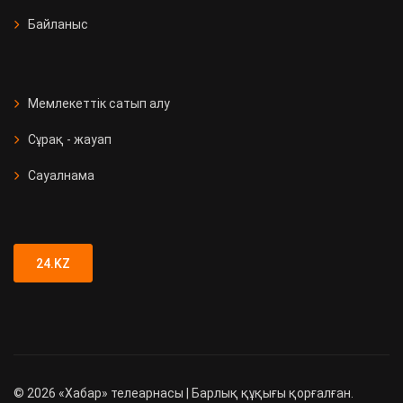
Байланыс
Мемлекеттік сатып алу
Сұрақ - жауап
Сауалнама
24.KZ
©
2026
«Хабар» телеарнасы | Барлық құқығы қорғалған.