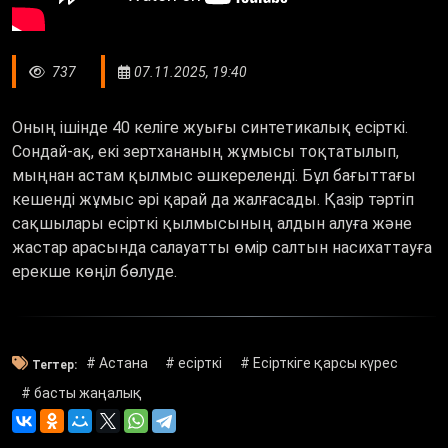
737
07.11.2025, 19:40
Оның ішінде 40 келіге жуығы синтетикалық есірткі.
Сондай-ақ, екі зертхананың жұмысы тоқтатылып,
мыңнан астам қылмыс әшкереленді. Бұл бағыттағы
кешенді жұмыс әрі қарай да жалғасады. Қазір тәртіп
сақшылары есірткі қылмысының алдын алуға және
жастар арасында салауатты өмір салтын насихаттауға
ерекше көңіл бөлуде.
# Астана
# есірткі
# Есірткіге қарсы күрес
Тегтер:
# басты жаңалық