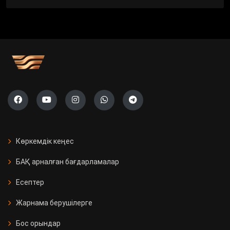
Көркемдік кеңес
БАҚ арналған бағдарламалар
Есептер
Жарнама берушілерге
Бос орындар