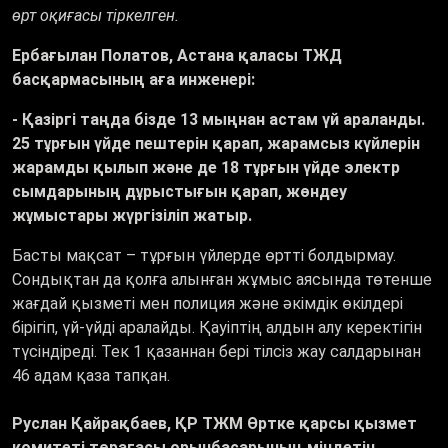
өрт оқиғасы тіркелген.
Ербағылан Полатов, Астана қаласы ТЖД
басқармасының аға инженері:
- Қазіргі таңда бізде 13 мыңнан астам үй араланды.
25 тұрғын үйде пештерін қарап, жарамсыз күйлерін
жарамды қылып және де 18 тұрғын үйде электр
сымдарының дұрыстығын қарап, жөндеу
жұмыстары жүргізіліп жатыр.
Басты мақсат – тұрғын үйлерде өртті болдырмау.
Сондықтан да қолға алынған жұмыс аясында төтенше
жағдай қызметі мен полиция және әкімдік өкілдері
бірігіп, үй-үйді аралайды. Қауіптің алдын алу керектігін
түсіндіреді. Тек 1 қазаннан бері тілсіз жау салдарынан
46 адам қаза тапқан.
Руслан Қайрақбаев, ҚР ТЖМ Өртке қарсы қызмет
комитеті төрағасы орынбасарының міндетін