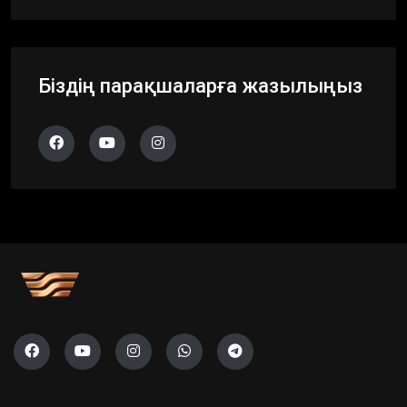
Біздің парақшаларға жазылыңыз