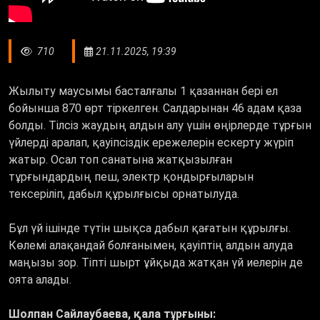
710
21.11.2025, 19:39
Жылыту маусымы басталғалы 1 қазаннан бері ел
бойынша 870 өрт тіркелген. Салдарынан 46 адам қаза
болды. Тілсіз жаудың алдын алу үшін өңірлерде тұрғын
үйлерді аралап, қауіпсіздік ережелерін ескерту жүріп
жатыр. Осал топ санатына жатқызылған
тұрғындардың пеш, электр қондырғыларын
тексеріліп, дабыл құрылғысы орнатылуда.
Бұл үй ішінде түтін шықса дабыл қағатын құрылғы.
Көлемі алақандай болғанымен, қауіптің алдын алуда
маңызы зор. Тіпті шырт ұйқыда жатқан үй иелерін де
оята алады.
Шолпан Сайлаубаева, қала тұрғыны: