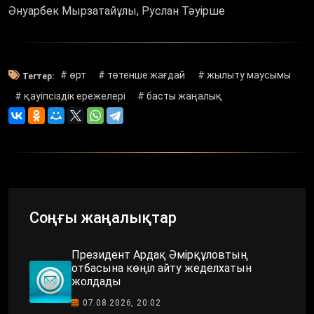
Әнуарбек Мырзатайұлы, Руслан Тәуірше
# өрт
# төтенше жағдай
# жылыту маусымы
Тегтер:
# қауіпсіздік ережелері
# басты жаңалық
Соңғы жаңалықтар
Президент Ардақ Әмірқұловтың
отбасына көңіл айту жеделхатын
жолдады
07.08.2026, 20:02