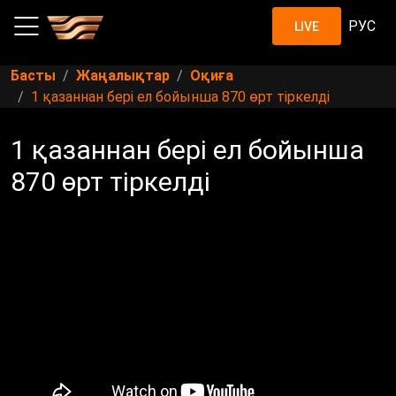
РУС
LIVE
Басты
Жаңалықтар
Оқиға
1 қазаннан бері ел бойынша 870 өрт тіркелді
1 қазаннан бері ел бойынша
870 өрт тіркелді