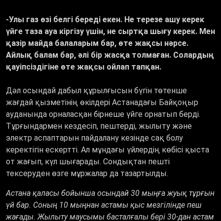
-Улы газ өзі белгі береді екен. Не терезе ашу керек
үйге таза ауа кіргізу үшін, не сыртқа шығу керек. Мен
қазір майда балаларым бар, өте жақсы нәрсе.
Айлық балам бар, әлі бір жасқа толмаған. Солардың
қауіпсіздігіне өте жақсы ойлап тапқан.
Дәл осындай дабыл құрылғысын бүгін төтенше
жағдай қызметінің өкілдері Астанадағы Байқоңыр
ауданында орналасқан бірнеше үйге орнатып берді.
Тұрғындармен кездесіп, пештерді, жылыту және
электр аспаптарын пайдалану кезінде сақ болу
керектігін ескертті. Ал мұндағы үйлердің көбісі қыста
от жағып, күл шығарады. Сондықтан пешті
тексеруден өзге мұржалар да тазартылды.
Астана қаласы бойынша осындай 30 мыңға жуық тұрғын
үй бар. Соның 10 мыңнан астамы қыс мезгілінде пеш
жағады. Жылыту маусымы басталғалы бері 30-дан астам