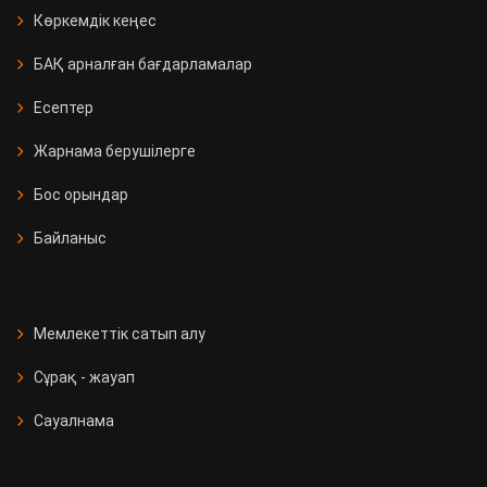
Көркемдік кеңес
БАҚ арналған бағдарламалар
Есептер
Жарнама берушілерге
Бос орындар
Байланыс
Мемлекеттік сатып алу
Сұрақ - жауап
Сауалнама