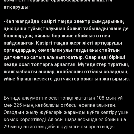
атқарушы:
-Көп жағдайда қазіргі таңда электр сымдарының
қысқаша тұйықталуынан болып табылады және де
балалардың ойыны бар және абайсыз отпен
пайдаланған. Қазіргі таңда жергілікті артқарушы
органдардың көмегімен улы газды анықтайтын
датчиктер сатып алынып жатыр. Олар енді бірінші
кезде осал топтарға арналған. Мүгедектер тұратын,
жалғызбасты аналар, көпбалалы отбасы солардың
үйіне бірінші кезекте датчиктер орнатып жатырмыз.
Бүгінде әлеуметтік осал топқа жататын 108 мың үй
мен 225 мың көпбалалы отбасы есепке алынған.
Олардың жылу жүйелерін жарамды күйге келтіру үшін
көмек көрсетіледі. Ал осы шара аясында ел бойынша
29 мыңнан астам дабыл құрылғысы орнатылды.